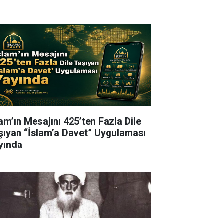
lam’ın Mesajını 425’ten Fazla Dile
şıyan “İslam’a Davet” Uygulaması
yında