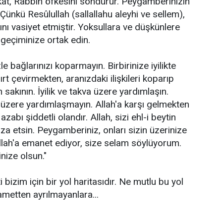
at, Rabbin öfkesini söndürür. Peygamberinizin
 Çünkü Resûlullah (sallallahu aleyhi ve sellem),
sını vasiyet etmiştir. Yoksullara ve düşkünlere
 geçiminize ortak edin.
e bağlarınızı koparmayın. Birbirinize iyilikte
ırt çevirmekten, aranızdaki ilişkileri koparıp
 sakının. İyilik ve takva üzere yardımlaşın.
üzere yardımlaşmayın. Allah'a karşı gelmekten
azabı şiddetli olandır. Allah, sizi ehl-i beytin
a etsin. Peygamberiniz, onları sizin üzerinize
 Allah'a emanet ediyor, size selam söylüyorum.
inize olsun."
i bizim için bir yol haritasıdır. Ne mutlu bu yol
ametten ayrılmayanlara...