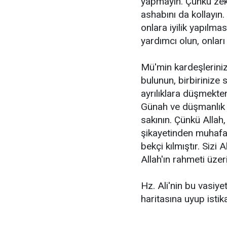
yapmayın. Çünkü zek
ashabını da kollayın.
onlara iyilik yapılma
yardımcı olun, onları
Mü'min kardeşlerinizl
bulunun, birbirinize s
ayrılıklara düşmekten
Günah ve düşmanlık 
sakının. Çünkü Allah, 
şikayetinden muhafaz
bekçi kılmıştır. Sizi
Allah'ın rahmeti üzer
Hz. Ali'nin bu vasiyet
haritasına uyup istik