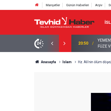
Manşetler
Günün Haberleri
Arşiv
S
İS
KAMPLARA DEV OPERASYON: BALİSTİK
24
18:39
Boykott
LAR
Anasayfa
İslam
Hz. Ali'nin ölüm döşe