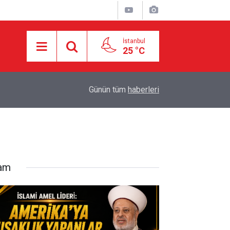
İstanbul
25 °C
18:29
Starbucks'tan 'Tarihi' Skandal: Polisler genel me
Günün tüm
haberleri
lam