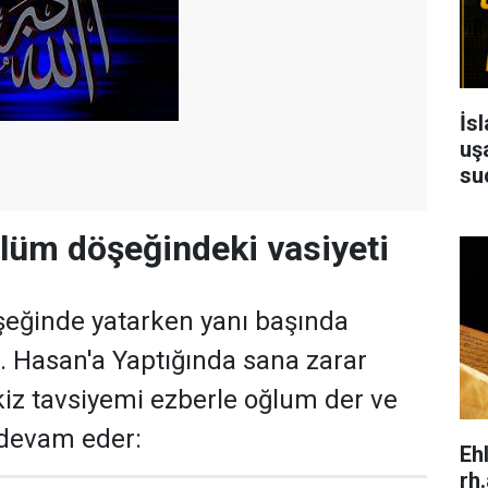
İs
uşa
su
 ölüm döşeğindeki vasiyeti
şeğinde yatarken yanı başında
. Hasan'a Yaptığında sana zarar
z tavsiyemi ezberle oğlum der ve
 devam eder:
Eh
rh.