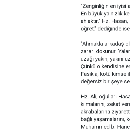
"Zenginliğin en iyisi 
En büyük yalnızlık k
ahlaktır." Hz. Hasan
öğret." dediğinde ise
"Ahmakla arkadaş ol
zararı dokunur. Yala
uzağı yakın, yakını u
Çünkü o kendisine e
Fasıkla, kötü kimse 
değersiz bir şeye sen
Hz. Ali, oğulları Has
kılmalarını, zekat ver
akrabalarına ziyarett
bağlı yaşamalarını, k
Muhammed b. Hanefiy