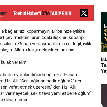
e bağlarınızı koparmayın. Birbirinize iyilikte
ırt çevirmekten, aranızdaki ilişkileri koparıp
 sakının. Günah ve düşmanlık üzere değil, iyilik
laşın. Allah'a karşı gelmekten sakının.
İs
e kulak verelim
Ta
Ya
tarafından yaralandığında oğlu Hz. Hasan
r. Hz. Ali: "Seni ağlatan nedir oğlum?" der.
sen vefat etmek üzeresin." der. Hz. Ali:
rar vermeyecek sekiz tavsiyemi ezberle oğlum"
yle devam eder: