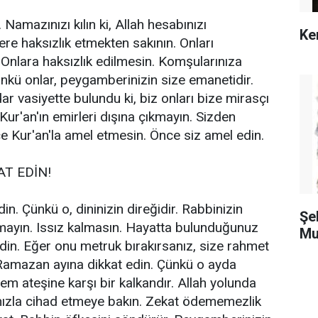
 Namazınızı kılın ki, Allah hesabınızı
Ke
lere haksızlık etmekten sakının. Onları
 Onlara haksızlık edilmesin. Komşularınıza
ünkü onlar, peygamberinizin size emanetidir.
r vasiyette bulundu ki, biz onları bize mirasçı
 Kur'an'ın emirleri dışına çıkmayın. Sizden
e Kur'an'la amel etmesin. Önce siz amel edin.
T EDİN!
n. Çünkü o, dininizin direğidir. Rabbinizin
Şe
mayın. Issız kalmasın. Hayatta bulunduğunuz
Mu
din. Eğer onu metruk bırakırsanız, size rahmet
 Ramazan ayına dikkat edin. Çünkü o ayda
em ateşine karşı bir kalkandır. Allah yolunda
ınızla cihad etmeye bakın. Zekat ödememezlik