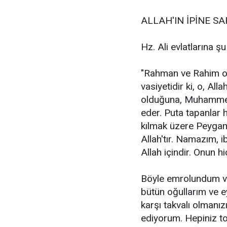
ALLAH'IN İPİNE SA
Hz. Ali evlatlarına ş
"Rahman ve Rahim olan
vasiyetidir ki, o, Al
olduğuna, Muhammed'
eder. Puta tapanlar 
kılmak üzere Peygam
Allah'tır. Namazım, 
Allah içindir. Onun hi
Böyle emrolundum ve
bütün oğullarım ve ey
karşı takvalı olmanı
ediyorum. Hepiniz top