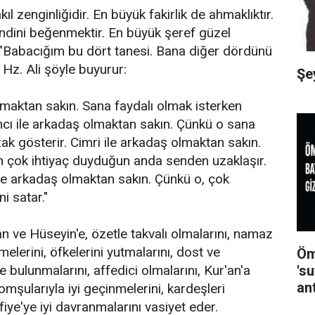
akıl zenginliğidir. En büyük fakirlik de ahmaklıktır.
endini beğenmektir. En büyük şeref güzel
, "Babacığım bu dört tanesi. Bana diğer dördünü
 Hz. Ali şöyle buyurur:
Şe
maktan sakın. Sana faydalı olmak isterken
ncı ile arkadaş olmaktan sakın. Çünkü o sana
zak gösterir. Cimri ile arkadaş olmaktan sakın.
n çok ihtiyaç duyduğun anda senden uzaklaşır.
ile arkadaş olmaktan sakın. Çünkü o, çok
i satar."
an ve Hüseyin'e, özetle takvalı olmalarını, namaz
melerini, öfkelerini yutmalarını, dost ve
Öm
e bulunmalarını, affedici olmalarını, Kur'an'a
's
an
omşularıyla iyi geçinmelerini, kardeşleri
e'ye iyi davranmalarını vasiyet eder.