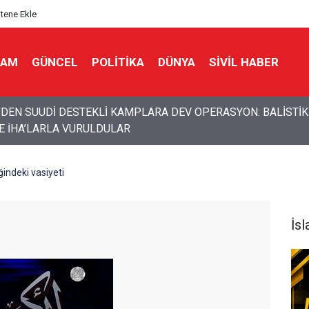
itene Ekle
LAM
GÜNCEL
POLITIKA
DÜNYA
SIVIL HABER
an kaçmaya çalışan Algida yeni bir marka ismi buldu!
ğindeki vasiyeti
İs