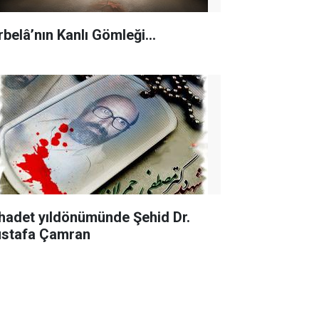
rbelâ’nın Kanlı Gömleği…
hadet yıldönümünde Şehid Dr.
stafa Çamran