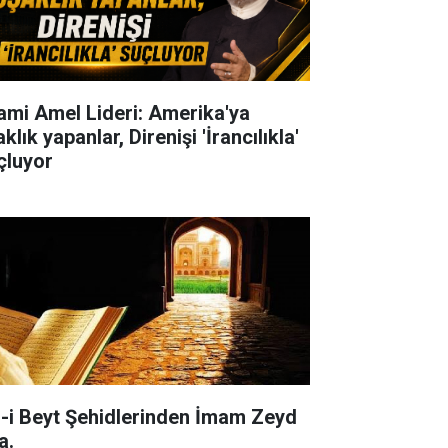
lami Amel Lideri: Amerika'ya
klık yapanlar, Direnişi 'İrancılıkla'
çluyor
l-i Beyt Şehidlerinden İmam Zeyd
a.