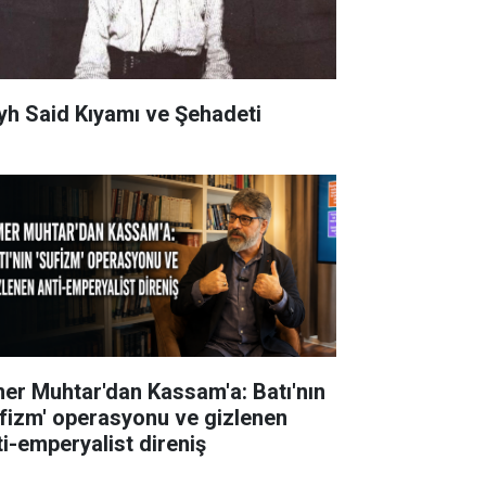
yh Said Kıyamı ve Şehadeti
er Muhtar'dan Kassam'a: Batı'nın
ufizm' operasyonu ve gizlenen
ti-emperyalist direniş