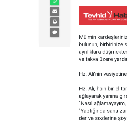
Mü'min kardeşlerinizl
bulunun, birbirinize s
ayrılıklara düşmekten
ve takva üzere yardım
Hz. Ali'nin vasiyetin
Hz. Ali, hain bir el 
ağlayarak yanına gire
"Nasıl ağlamayayım, 
"Yaptığında sana za
der ve sözlerine şö