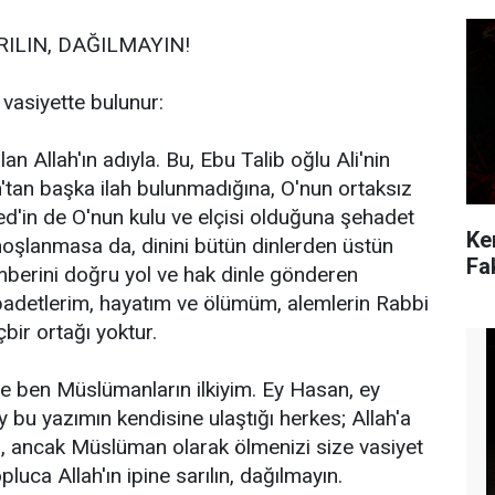
RILIN, DAĞILMAYIN!
u vasiyette bulunur:
 Allah'ın adıyla. Bu, Ebu Talib oğlu Ali'nin
lah'tan başka ilah bulunmadığına, O'nun ortaksız
in de O'nun kulu ve elçisi olduğuna şehadet
Ke
hoşlanmasa da, dinini bütün dinlerden üstün
Fa
berini doğru yol ve hak dinle gönderen
ibadetlerim, hayatım ve ölümüm, alemlerin Rabbi
çbir ortağı yoktur.
 ben Müslümanların ilkiyim. Ey Hasan, ey
 bu yazımın kendisine ulaştığı herkes; Allah'a
zı, ancak Müslüman olarak ölmenizi size vasiyet
luca Allah'ın ipine sarılın, dağılmayın.