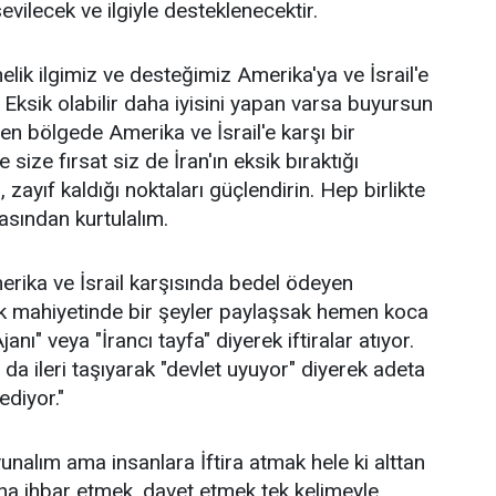
evilecek ve ilgiyle desteklenecektir.
nelik ilgimiz ve desteğimiz Amerika'ya ve İsrail'e
 Eksik olabilir daha iyisini yapan varsa buyursun
en bölgede Amerika ve İsrail'e karşı bir
e size fırsat siz de İran'ın eksik bıraktığı
 zayıf kaldığı noktaları güçlendirin. Hep birlikte
asından kurtulalım.
rika ve İsrail karşısında bedel ödeyen
 mahiyetinde bir şeyler paylaşsak hemen koca
nı" veya "İrancı tayfa" diyerek iftiralar atıyor.
a da ileri taşıyarak "devlet uyuyor" diyerek adeta
ediyor."
nalım ama insanlara İftira atmak hele ki alttan
ına ihbar etmek, davet etmek tek kelimeyle