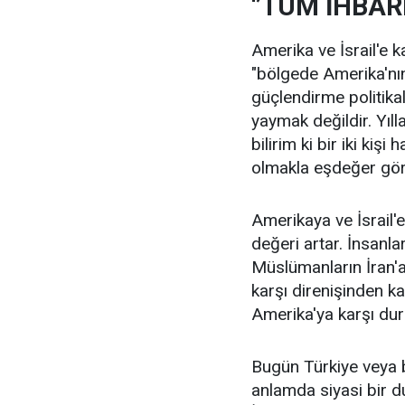
‘’TÜM İHBA
Amerika ve İsrail'e k
"bölgede Amerika'nın v
güçlendirme politikal
yaymak değildir. Yılla
bilirim ki bir iki kişi
olmakla eşdeğer göre
Amerikaya ve İsrail'
değeri artar. İnsanla
Müslümanların İran'a 
karşı direnişinden k
Amerika'ya karşı duru
Bugün Türkiye veya b
anlamda siyasi bir d