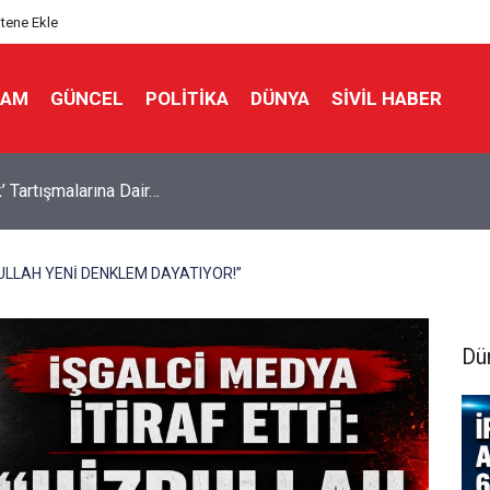
itene Ekle
LAM
GÜNCEL
POLITIKA
DÜNYA
SIVIL HABER
n Hürmüz'ün açılması için 6 maddelik şart
ULLAH YENİ DENKLEM DAYATIYOR!”
Dü