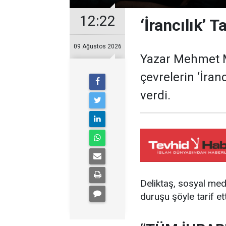
12:22
‘İrancılık’ 
09 Ağustos 2026
Yazar Mehmet M
çevrelerin ‘İranc
verdi.
Deliktaş, sosyal med
duruşu şöyle tarif ett