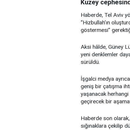
Kuzey cephesind
Haberde, Tel Aviv yö
“Hizbullah’ın oluştur
göstermesi” gerektiği
Aksi hâlde, Güney Lü
yeni denklemler daya
sürüldü.
İşgalci medya ayrıc
geniş bir çatışma ih
yaşanacak herhangi b
geçirecek bir aşama
Haberde son olarak, “
sığınaklara çekilip d