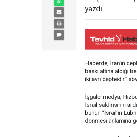
yazdı.
Haberde, İran’ın cephe
baskı altına aldığı bel
iki ayrı cephedir” sö
İşgalci medya, Hizbu
İsrail saldırısının ard
bunun “İsrail’in Lübn
dönmesi anlamına ge