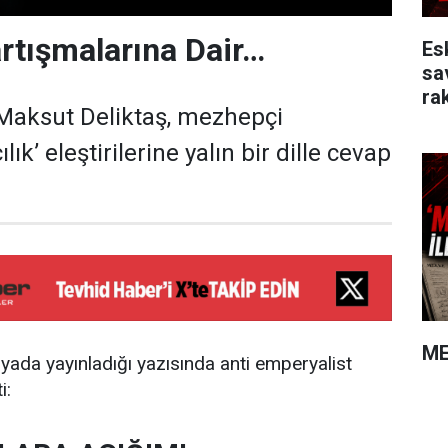
Tartışmalarına Dair…
Es
sa
rak
aksut Deliktaş, mezhepçi
ılık’ eleştirilerine yalın bir dille cevap
ME
yada yayınladığı yazısında anti emperyalist
i: