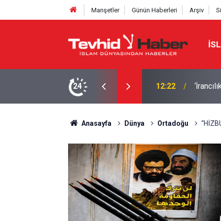
Manşetler
Günün Haberleri
Arşiv
S
İS
24
10:52
İran'da
Anasayfa
Dünya
Ortadoğu
“HİZB