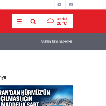
İstanbul
26 °C
10:40
BATI ŞERİA’DA EŞ ZAMANLI BASKINLAR: EVL
Günün tüm
haberleri
nya