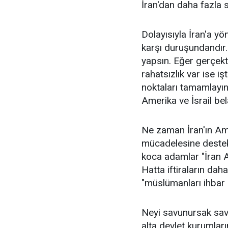
İran'dan daha fazla s
Dolayısıyla İran'a yö
karşı duruşundandır.
yapsın. Eğer gerçekt
rahatsızlık var ise işt
noktaları tamamlayın,
Amerika ve İsrail bel
Ne zaman İran'ın Ame
mücadelesine destek
koca adamlar "İran Aja
Hatta iftiraların dah
"müslümanları ihbar 
Neyi savunursak savu
alta devlet kurumlar