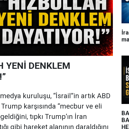
İr
ma
H YENİ DENKLEM
!”
il medya kuruluşu, “İsrail”in artık ABD
 Trump karşısında “mecbur ve eli
BA
 geldiğini, tıpkı Trump’ın İran
BA
tığı gibi hareket alanının daraldığını
HE