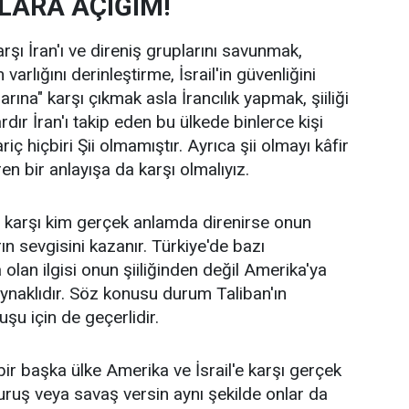
RLARA AÇIĞIM!
arşı İran'ı ve direniş gruplarını savunmak,
arlığını derinleştirme, İsrail'in güvenliğini
arına" karşı çıkmak asla İrancılık yapmak, şiiliği
rdır İran'ı takip eden bu ülkede binlerce kişi
 hariç hiçbiri Şii olmamıştır. Ayrıca şii olmayı kâfir
n bir anlayışa da karşı olmalıyız.
e karşı kim gerçek anlamda direnirse onun
rın sevgisini kazanır. Türkiye'de bazı
olan ilgisi onun şiiliğinden değil Amerika'ya
aynaklıdır. Söz konusu durum Taliban'ın
şu için de geçerlidir.
ir başka ülke Amerika ve İsrail'e karşı gerçek
uruş veya savaş versin aynı şekilde onlar da