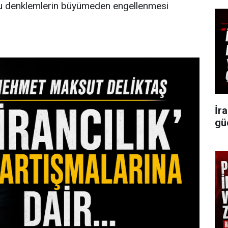
ğu denklemlerin büyümeden engellenmesi
İr
gü