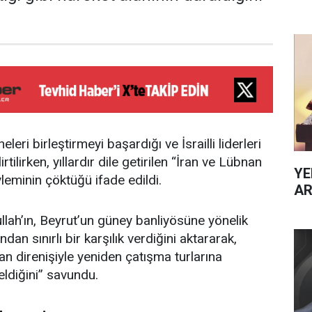
leri birleştirmeyi başardığı ve İsrailli liderleri
irtilirken, yıllardır dile getirilen “İran ve Lübnan
YE
yleminin çöktüğü ifade edildi.
AR
llah’ın, Beyrut’un güney banliyösüne yönelik
ından sınırlı bir karşılık verdiğini aktararak,
an direnişiyle yeniden çatışma turlarına
ldiğini” savundu.