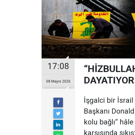
17:08
“HİZBULLA
DAYATIYOR
08 Mayıs 2026
İşgalci bir İsra
Başkanı Donald
kolu bağlı” hâle
karşısında sıkış