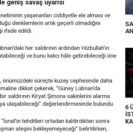
e geniş savaş uyarısı
netiminin yaşananları ciddiyetle ele alması ve
duğu denklemlerin artık geçerli olmadığını
SA
 ifade edildi.
AN
bnan’daki her saldırının ardından Hizbullah’ın
tabileceği ve bunu kalıcı hâle getirebileceği öne
a, önümüzdeki süreçte kuzey cephesinde daha
timaline dikkat çekerek, “Güney Lübnan’da
ir saldırının Kiryat Şimona sakinlerini alarma
ya ulaşabileceği” değerlendirmesinde bulundu.
6 
İS
İsrail’in tehditleri ortadan kaldırdıktan sonra
KA
TA
üşman ateşini bekleyemeyeceği” belirtilirken,