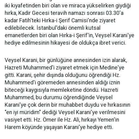
iki kıyafetinden biri olan ve miraca yükselirken giydiği
hırka, Kadir Gecesi teravih namazı sonrası 03.30'a
kadar Fatih'teki Hırka-i Şerif Camisi'nde ziyaret
edilebilecek. İstanbul'daki önemli kutsal
emanetlerden biri olan Hırka-i Şerif'in, Veysel Karani'ye
hediye edilmesinin hikayesi de oldukça ibret verici.
Veysel Karani, bir günlüğüne annesinden izin alarak,
Hazreti Muhammed'i ziyaret etmek için Medine'ye
gitti. Karani, şehir dışında olduğunu öğrendiği Hz.
Muhammed'i göremeden annesinden aldığı iznin
biteceği kaygısıyla memleketine döndü. Hazreti
Muhammed, bu durumu öğrendiğinde Veysel
Karani'ye çok derin bir muhabbet duydu ve hırkasının
"en iyi müridim" dediği Veysel Karani'ye verilmesini
vasiyet etti. Hz. Ömer ile Hz. Ali, hırkayı Yemen'in
Harem köyünde yaşayan Karani'ye hediye etti.