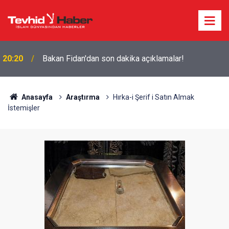
20:20
Bakan Fidan'dan son dakika açıklamalar!
6 ÜLKENİN ASKERLERİ İSTANBUL’DA: ÇOK
17:44
ULUSLU ASKERÎ KARARGÂH NEDEN TÜRKİYE’YE
TAŞINDI?
Anasayfa
Araştırma
Hırka-i Şerif i Satın Almak
İstemişler