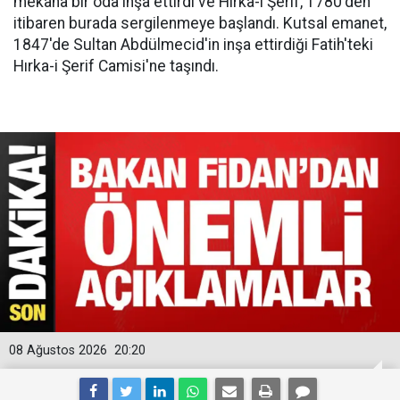
mekana bir oda inşa ettirdi ve Hırka-i Şerif, 1780'den
itibaren burada sergilenmeye başlandı. Kutsal emanet,
1847'de Sultan Abdülmecid'in inşa ettirdiği Fatih'teki
Hırka-i Şerif Camisi'ne taşındı.
08 Ağustos 2026
20:20