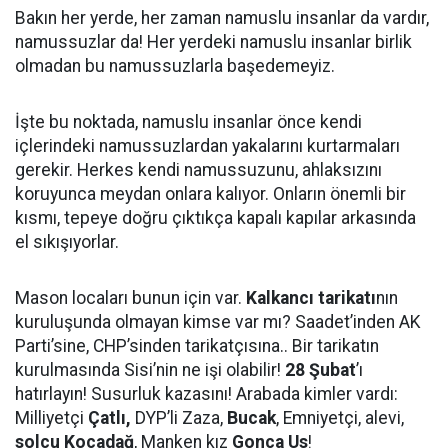
Bakın her yerde, her zaman namuslu insanlar da vardır,
namussuzlar da! Her yerdeki namuslu insanlar birlik
olmadan bu namussuzlarla başedemeyiz.
İşte bu noktada, namuslu insanlar önce kendi
içlerindeki namussuzlardan yakalarını kurtarmaları
gerekir. Herkes kendi namussuzunu, ahlaksızını
koruyunca meydan onlara kalıyor. Onların önemli bir
kısmı, tepeye doğru çıktıkça kapalı kapılar arkasında
el sıkışıyorlar.
Mason locaları bunun için var.
Kalkancı tarikatı
nın
kuruluşunda olmayan kimse var mı? Saadet’inden AK
Parti’sine, CHP’sinden tarikatçısına.. Bir tarikatın
kurulmasında Sisi’nin ne işi olabilir!
28 Şubat
’ı
hatırlayın! Susurluk kazasını! Arabada kimler vardı:
Milliyetçi
Çatlı,
DYP’li Zaza,
Bucak
, Emniyetçi, alevi,
solcu Kocadağ
, Manken kız
Gonca Us
!