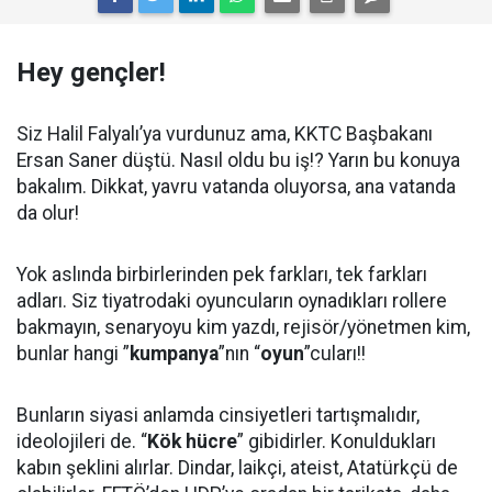
Hey gençler!
Siz Halil Falyalı’ya vurdunuz ama, KKTC Başbakanı
Ersan Saner düştü. Nasıl oldu bu iş!? Yarın bu konuya
bakalım. Dikkat, yavru vatanda oluyorsa, ana vatanda
da olur!
Yok aslında birbirlerinden pek farkları, tek farkları
adları. Siz tiyatrodaki oyuncuların oynadıkları rollere
bakmayın, senaryoyu kim yazdı, rejisör/yönetmen kim,
bunlar hangi ”
kumpanya
”nın “
oyun
”cuları!!
Bunların siyasi anlamda cinsiyetleri tartışmalıdır,
ideolojileri de. “
Kök hücre
” gibidirler. Konuldukları
kabın şeklini alırlar. Dindar, laikçi, ateist, Atatürkçü de