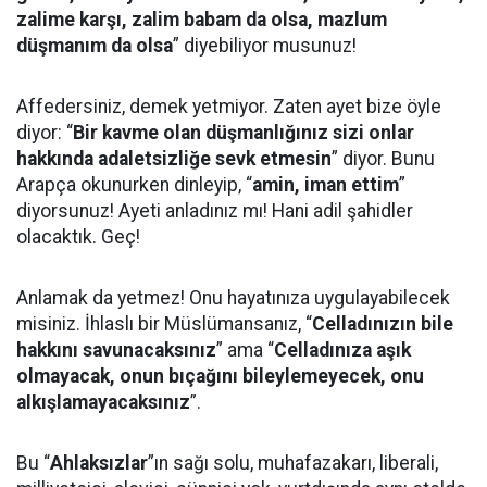
zalime karşı, zalim babam da olsa, mazlum
düşmanım da olsa
” diyebiliyor musunuz!
Affedersiniz, demek yetmiyor. Zaten ayet bize öyle
diyor: “
Bir kavme olan düşmanlığınız sizi onlar
hakkında adaletsizliğe sevk etmesin
” diyor. Bunu
Arapça okunurken dinleyip, “
amin, iman ettim
”
diyorsunuz! Ayeti anladınız mı! Hani adil şahidler
olacaktık. Geç!
Anlamak da yetmez! Onu hayatınıza uygulayabilecek
misiniz. İhlaslı bir Müslümansanız, “
Celladınızın bile
hakkını savunacaksınız
” ama “
Celladınıza aşık
olmayacak, onun bıçağını bileylemeyecek, onu
alkışlamayacaksınız
”.
Bu “
Ahlaksızlar
”ın sağı solu, muhafazakarı, liberali,