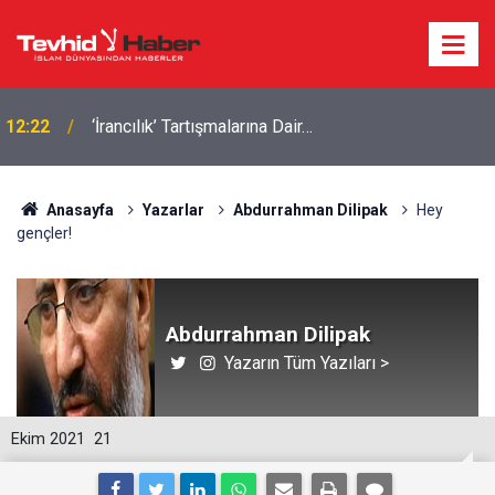
12:22
‘İrancılık’ Tartışmalarına Dair…
Anasayfa
Yazarlar
Abdurrahman Dilipak
Hey
gençler!
Abdurrahman Dilipak
Yazarın Tüm Yazıları >
Ekim 2021
21