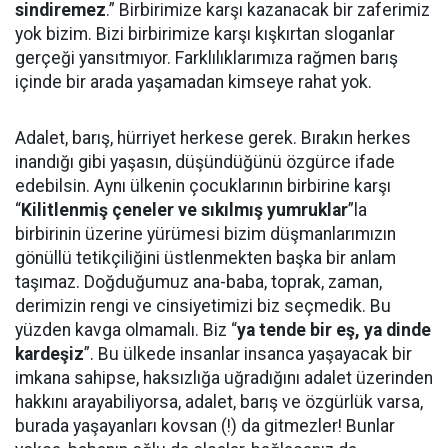
sindiremez
.” Birbirimize karşı kazanacak bir zaferimiz
yok bizim. Bizi birbirimize karşı kışkırtan sloganlar
gerçeği yansıtmıyor. Farklılıklarımıza rağmen barış
içinde bir arada yaşamadan kimseye rahat yok.
Adalet, barış, hürriyet herkese gerek. Bırakın herkes
inandığı gibi yaşasın, düşündüğünü özgürce ifade
edebilsin. Aynı ülkenin çocuklarının birbirine karşı
“
Kilitlenmiş çeneler ve sıkılmış yumruklar
”la
birbirinin üzerine yürümesi bizim düşmanlarımızın
gönüllü tetikçiliğini üstlenmekten başka bir anlam
taşımaz. Doğduğumuz ana-baba, toprak, zaman,
derimizin rengi ve cinsiyetimizi biz seçmedik. Bu
yüzden kavga olmamalı. Biz “
ya tende bir eş, ya dinde
kardeşiz
”. Bu ülkede insanlar insanca yaşayacak bir
imkana sahipse, haksızlığa uğradığını adalet üzerinden
hakkını arayabiliyorsa, adalet, barış ve özgürlük varsa,
burada yaşayanları kovsan (!) da gitmezler! Bunlar