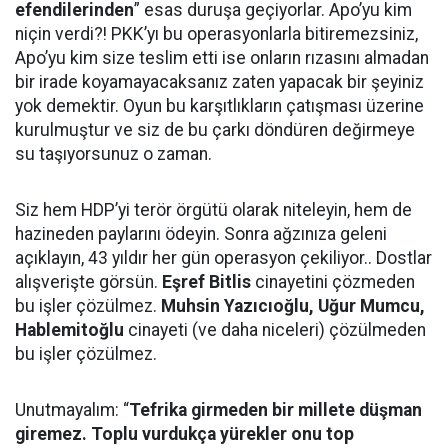
efendilerinden
” esas duruşa geçiyorlar. Apo’yu kim
niçin verdi?! PKK’yı bu operasyonlarla bitiremezsiniz,
Apo’yu kim size teslim etti ise onların rızasını almadan
bir irade koyamayacaksanız zaten yapacak bir şeyiniz
yok demektir. Oyun bu karşıtlıkların çatışması üzerine
kurulmuştur ve siz de bu çarkı döndüren değirmeye
su taşıyorsunuz o zaman.
Siz hem HDP’yi terör örgütü olarak niteleyin, hem de
hazineden paylarını ödeyin. Sonra ağzınıza geleni
açıklayın, 43 yıldır her gün operasyon çekiliyor.. Dostlar
alışverişte görsün.
Eşref Bitlis
cinayetini çözmeden
bu işler çözülmez.
Muhsin Yazıcıoğlu, Uğur Mumcu,
Hablemitoğlu
cinayeti (ve daha niceleri) çözülmeden
bu işler çözülmez.
Unutmayalım: “
Tefrika girmeden bir millete düşman
giremez. Toplu vurdukça yürekler onu top