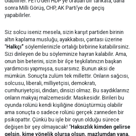
olabilirler. FETÖ’den HDP’ye oradan bir tarikata, daha
sonra Milli Görüş, CHP, AK Parti’ye de geçiş
yapabilirler.
Siz solcu iseniz mesela, sizin karşıt partiden birinin
altın kaplama musluğu, ayakkabısı, çantası üzerine
“
Halkçı”
söylemlerinizle ortalığı birbirine katabilirsiniz.
Sizi dinleyen de bu söyleminize hayran kalabilir. Ama,
onun bin beterini, sizin bir ilçe teşkilatınızın başkan
yardımcısı yapmışsa, susarsınız. Bunun aksi de
mümkün. Sonuçta zulüm tek millettir. Onların sağcısı,
solcusu, liberali, milliyetçisi, demokratı,
cumhuriyetçisi, dindarı, dinsizi olmaz. Bu saydıklarınız
onların makyaj malzemesidir. Maskesidir. Birileri bu
oyunda rolünü kendi kişiliğine dönüştürmüş olabilir
ama sonuçta o sadece rolünü gerçek zanneden bir
psikopattır. Çünkü bu işle bir oyun olduğu sürece
değişen bir şey olmayacak! “
Haksızlık kimden gelirse
gelsin, kime yönelik olursa olsun, mazlumdan yana,