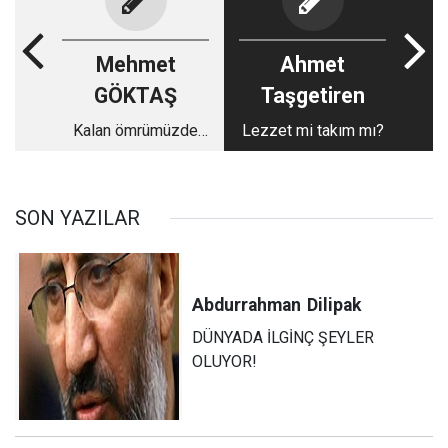
Mehmet
Ahmet
GÖKTAŞ
Taşgetiren
Kalan ömrümüzde
Lezzet mi takım mı?
neler okuyup neler
yazabiliriz?
SON YAZILAR
Abdurrahman
Dilipak
DÜNYADA İLGİNÇ ŞEYLER
OLUYOR!