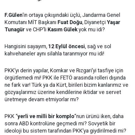
F.Gülen
’in ortaya çıkışındaki üçlü, Jandarma Genel
Komutanı MİT Başkanı
Fuat Doğu
, Diyanetçi
Yaşar
Tunagür
ve CHP’li
Kasım Gülek
yok mu idi?
Hangisini sayayım,
12 Eylül öncesi
, sağ ve sol
kahvehaneler aynı silahla taranmıyor mu idi!
PKK’yı derin yapılar, Komkar ve Rızgari’yi tasfiye için
örgütlemedi mi! PKK ile FETÖ arasında rolleri dışında
ne fark var! Türk ya da Kürt, birileri bizim kanlarımız ve
gözyaşlarımız üzerine kendilerine iktidar ve servet
üretmeye devam etmiyorlar mı?
PKK “
yerli ve milli
bir komplo
”nun ürünü iken, daha
sonra ABD kontrolüne geçmedi mi? Sovyetik bir
ideoloji bu sistem tarafından PKK’ya giydirilmedi mi?