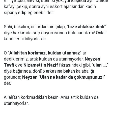
milliyetçisi, alevisi, sünnisi yok, yurtdışında aynı otelde
kafayı çekip, sonra aynı eskort ajansından kadın
sipariş edip eğlenebilirler.
Sahi, bakalım, onlardan biri çıkıp, “
bize ahlaksız dedi
”
diye hakkımda suç duyurusunda bulunacak mı! Onlar
kendilerini biliyorlardır.
O “
Allah’tan korkmaz, kuldan utanmaz
”lar
dediklerimiz, artık kuldan da utanmıyorlar.
Neyzen
Tevfik
ve
Nizamettin Nazif
fıkrasındaki gibi, “
ulan ….”
diye bağırınca, dönüp arkasına bakan kalabalığı
görünce;
Neyzen
“
Ulan ne kadar da çokmuşsunuz!”
der.
Allah’tan korkmadıkları kesin. Ama artık kuldan da
utanmıyorlar.