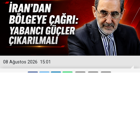
08 Ağustos 2026
15:01
İran’dan bölgeye çağrı: Yabancı güçler
çıkarılmalı
Velayeti, ABD ve israilin yenilgisinin, bölgedeki
güvenlik istikrarsızlığının temel nedeni olarak gördüğü