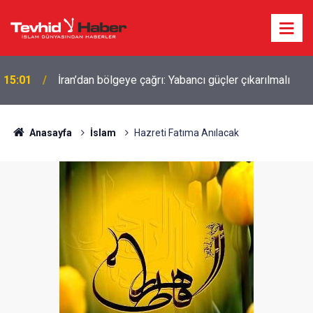
15:01
İran’dan bölgeye çağrı: Yabancı güçler çıkarılmalı
Eski CIA Direktörü Panetta: İran savaşı
14:17
Washington'u zayıflattı, rakiplere karşı geri kaldık
Anasayfa
İslam
Hazreti Fatıma Anılacak