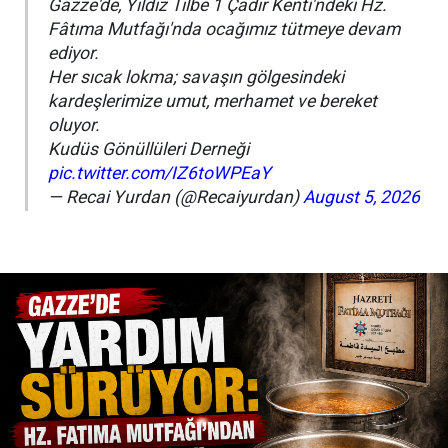
Gazze'de, Yıldız Tilbe 1 Çadır Kenti'ndeki Hz.
Fâtıma Mutfağı'nda ocağımız tütmeye devam
ediyor.
Her sıcak lokma; savaşın gölgesindeki
kardeşlerimize umut, merhamet ve bereket
oluyor.
Kudüs Gönüllüleri Derneği
pic.twitter.com/IZ6toWPEaY
— Recai Yurdan (@Recaiyurdan)
August 5, 2026