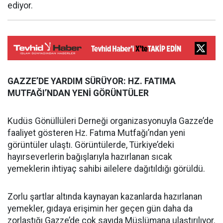
ediyor.
GAZZE’DE YARDIM SÜRÜYOR: HZ. FATIMA
MUTFAĞI’NDAN YENİ GÖRÜNTÜLER
Kudüs Gönüllüleri Derneği organizasyonuyla Gazze’de
faaliyet gösteren Hz. Fatıma Mutfağı’ndan yeni
görüntüler ulaştı. Görüntülerde, Türkiye’deki
hayırseverlerin bağışlarıyla hazırlanan sıcak
yemeklerin ihtiyaç sahibi ailelere dağıtıldığı görüldü.
Zorlu şartlar altında kaynayan kazanlarda hazırlanan
yemekler, gıdaya erişimin her geçen gün daha da
zorlaştığı Gazze’de çok sayıda Müslümana ulaştırılıyor.