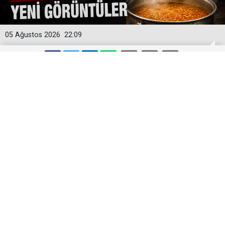
05 Ağustos 2026
22:09
GAZZE’DE YARDIM SÜRÜYOR: HZ.
FATIMA MUTFAĞI’NDAN YENİ
GÖRÜNTÜLER
İşgalci İsrail’in saldırıları ve ağır ablukası nedeniyle
temel gıda maddelerine ulaşmakta güçlük çeken
Gazzelilere yönelik yardım çalışmaları aralıksız devam
ediyor.