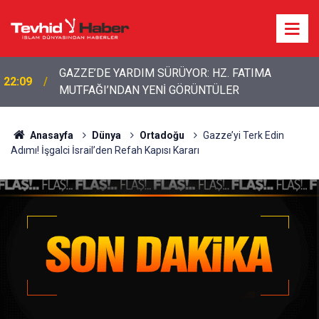
GAZZE’DE YARDIM SÜRÜYOR: HZ. FATIMA
22:09
MUTFAĞI’NDAN YENİ GÖRÜNTÜLER
Anasayfa
Dünya
Ortadoğu
Gazze’yi Terk Edin
Adımı! İşgalci İsrail’den Refah Kapısı Kararı