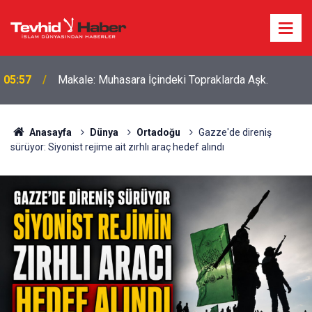
Boykottan kaçmaya çalışan Algida yeni bir marka
18:39
ismi buldu!
Anasayfa
Dünya
Ortadoğu
Gazze'de direniş
sürüyor: Siyonist rejime ait zırhlı araç hedef alındı