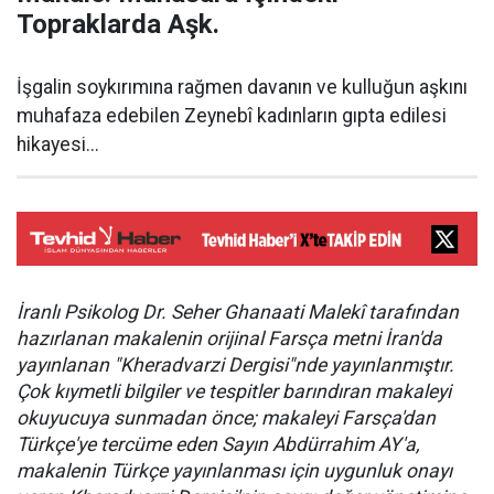
Topraklarda Aşk.
İşgalin soykırımına rağmen davanın ve kulluğun aşkını
muhafaza edebilen Zeynebî kadınların gıpta edilesi
hikayesi...
İranlı Psikolog Dr. Seher Ghanaati Malekî tarafından
hazırlanan makalenin orijinal Farsça metni İran'da
yayınlanan "Kheradvarzi Dergisi"nde yayınlanmıştır.
Çok kıymetli bilgiler ve tespitler barındıran makaleyi
okuyucuya sunmadan önce; makaleyi Farsça'dan
Türkçe'ye tercüme eden Sayın Abdürrahim AY'a,
makalenin Türkçe yayınlanması için uygunluk onayı