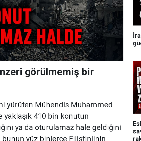
İr
gü
nzeri görülmemiş bir
vini yürüten Mühendis Muhammed
 yaklaşık 410 bin konutun
Es
ğını ya da oturulamaz hale geldiğini
sa
 bunun yüz binlerce Filistinlinin
rak