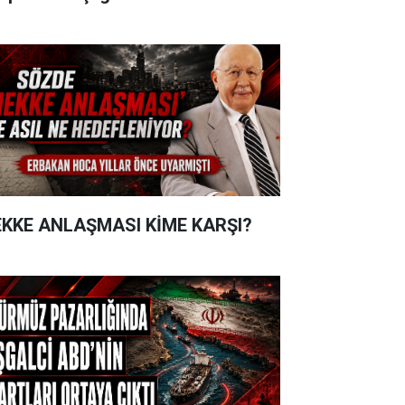
KKE ANLAŞMASI KİME KARŞI?