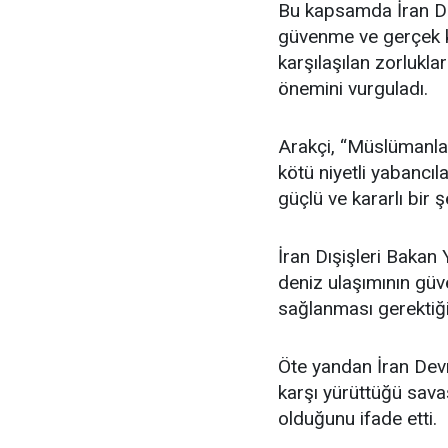
Bu kapsamda İran Dı
güvenme ve gerçek k
karşılaşılan zorlukla
önemini vurguladı.
Arakçi, “Müslümanlar
kötü niyetli yabancı
güçlü ve kararlı bir şe
İran Dışişleri Bakan
deniz ulaşımının güve
sağlanması gerektiğini
Öte yandan İran Devr
karşı yürüttüğü sava
olduğunu ifade etti.