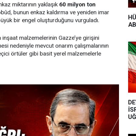
kaz miktarının yaklaşık
60 milyon ton
bbûd, bunun enkaz kaldırma ve yeniden imar
HÜ
üyük bir engel oluşturduğunu vurguladı.
AB
n inşaat malzemelerinin Gazze’ye girişini
esi nedeniyle mevcut onarım çalışmalarının
çici örtüler gibi basit yerel malzemelerle
DE
İS
UĞ