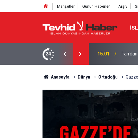
Manşetler
Günün Haberleri
Arşiv
S
İS
Eski CIA
üçler çıkarılmalı
24
14:17
geri kal
Anasayfa
Dünya
Ortadoğu
Gazze'