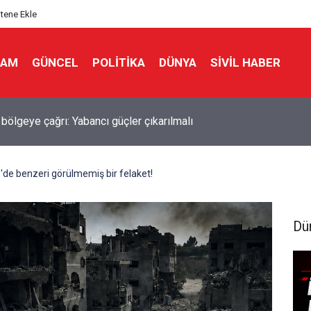
itene Ekle
LAM
GÜNCEL
POLITIKA
DÜNYA
SIVIL HABER
 Direktörü Panetta: İran savaşı Washington'u zayıflattı, rakiplere 
dık
de benzeri görülmemiş bir felaket!
Dü