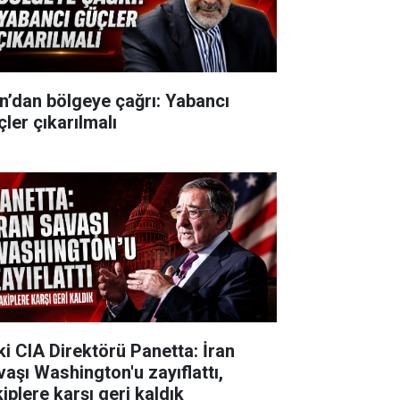
an’dan bölgeye çağrı: Yabancı
çler çıkarılmalı
ki CIA Direktörü Panetta: İran
vaşı Washington'u zayıflattı,
iplere karşı geri kaldık