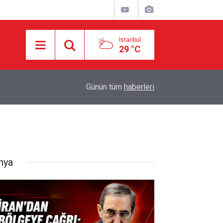
İstanbul
29 °C
karşı
11:22
MEKKE ANLAŞMASI KİME KARŞI?
Günün tüm
haberleri
nya