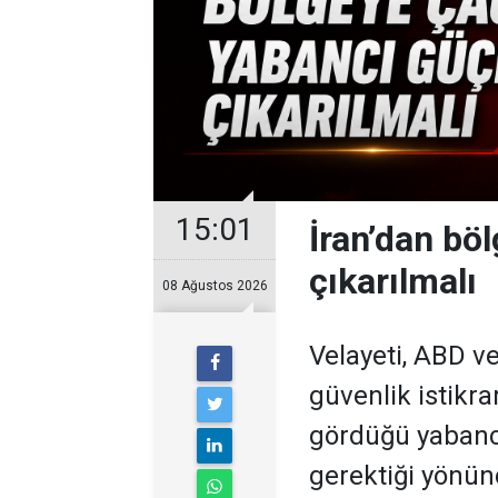
15:01
İran’dan bö
çıkarılmalı
08 Ağustos 2026
Velayeti, ABD ve
güvenlik istikra
gördüğü yabancı
gerektiği yönünd