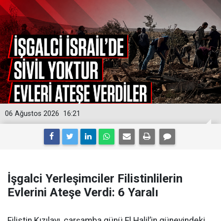
06 Ağustos 2026
16:21
İşgalci Yerleşimciler Filistinlilerin
Evlerini Ateşe Verdi: 6 Yaralı
Filistin Kızılayı, çarşamba günü El Halil’in güneyindeki