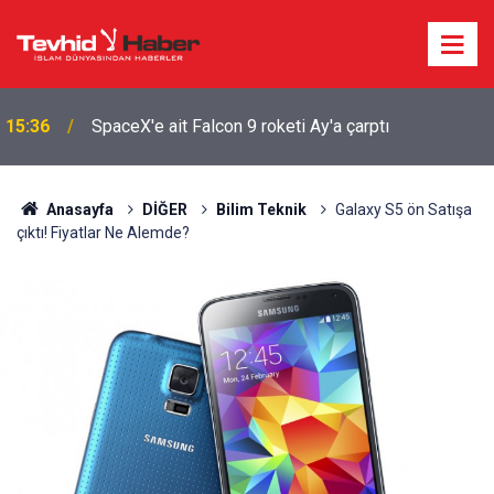
15:36
SpaceX'e ait Falcon 9 roketi Ay'a çarptı
13:04
“ABD üslerinin hedefi İran’dır”
Anasayfa
DİĞER
Bilim Teknik
Galaxy S5 ön Satışa
çıktı! Fiyatlar Ne Alemde?