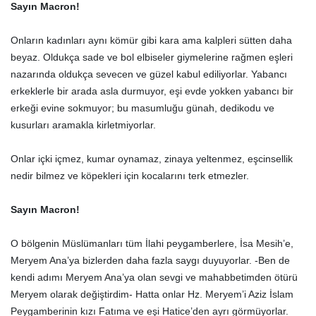
Sayın Macron!
Onların kadınları aynı kömür gibi kara ama kalpleri sütten daha
beyaz. Oldukça sade ve bol elbiseler giymelerine rağmen eşleri
nazarında oldukça sevecen ve güzel kabul ediliyorlar. Yabancı
erkeklerle bir arada asla durmuyor, eşi evde yokken yabancı bir
erkeği evine sokmuyor; bu masumluğu günah, dedikodu ve
kusurları aramakla kirletmiyorlar.
Onlar içki içmez, kumar oynamaz, zinaya yeltenmez, eşcinsellik
nedir bilmez ve köpekleri için kocalarını terk etmezler.
Sayın Macron!
O bölgenin Müslümanları tüm İlahi peygamberlere, İsa Mesih’e,
Meryem Ana’ya bizlerden daha fazla saygı duyuyorlar. -Ben de
kendi adımı Meryem Ana’ya olan sevgi ve mahabbetimden ötürü
Meryem olarak değiştirdim- Hatta onlar Hz. Meryem’i Aziz İslam
Peygamberinin kızı Fatıma ve eşi Hatice’den ayrı görmüyorlar.