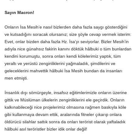
Sayın Macron!
Onların İsa Mesih’e nasıl bizlerden daha fazla saygı gösterdiğini
ve kutsadığını soracak olursanız; size şöyle cevap vermek isterim:
Evet, onlar bizden daha fazla Hz. İsa’yı seviyorlar. Bizler Mesih’in
adıyla nice günahsız fakirin kanını döktük hâlbuki o tüm bunlardan
kendini korumuştu, sonra onları kendi kölelerimiz yaptık, tüm
yeraltı ve yerüstü zenginliklerini yağmaladık, şimdilerini ve
geleceklerini mahvettik hâlbuki İsa Mesih bundan da insanları
men etmişti.
İnsanlık dışı sömürgeyle, insafsız eğitimlerimizle onların üzerine
gittik ve Müslüman ülkelerin zenginliklerini ele geçirdik. Onların
kalkınabileceği nice projelerimiz olmasına rağmen baskıyla köle
gibi kullanmaya devam ettik, aralarında fitneler çıkarıp onlara
öldürücü silahlar sattık sonra da onları terörist olarak yaftaladık
hâlbuki asıl teröristler bizler idik onlar değil!