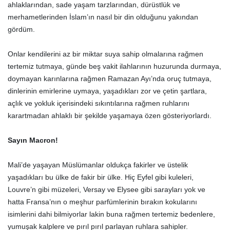
ahlaklarından, sade yaşam tarzlarından, dürüstlük ve
merhametlerinden İslam’ın nasıl bir din olduğunu yakından
gördüm.
Onlar kendilerini az bir miktar suya sahip olmalarına rağmen
tertemiz tutmaya, günde beş vakit ilahlarının huzurunda durmaya,
doymayan karınlarına rağmen Ramazan Ayı’nda oruç tutmaya,
dinlerinin emirlerine uymaya, yaşadıkları zor ve çetin şartlara,
açlık ve yokluk içerisindeki sıkıntılarına rağmen ruhlarını
karartmadan ahlaklı bir şekilde yaşamaya özen gösteriyorlardı.
Sayın Macron!
Mali’de yaşayan Müslümanlar oldukça fakirler ve üstelik
yaşadıkları bu ülke de fakir bir ülke. Hiç Eyfel gibi kuleleri,
Louvre’n gibi müzeleri, Versay ve Elysee gibi sarayları yok ve
hatta Fransa’nın o meşhur parfümlerinin bırakın kokularını
isimlerini dahi bilmiyorlar lakin buna rağmen tertemiz bedenlere,
yumuşak kalplere ve pırıl pırıl parlayan ruhlara sahipler.