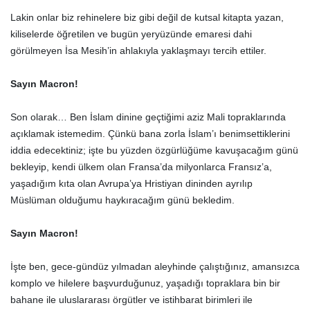
Lakin onlar biz rehinelere biz gibi değil de kutsal kitapta yazan,
kiliselerde öğretilen ve bugün yeryüzünde emaresi dahi
görülmeyen İsa Mesih’in ahlakıyla yaklaşmayı tercih ettiler.
Sayın Macron!
Son olarak… Ben İslam dinine geçtiğimi aziz Mali topraklarında
açıklamak istemedim. Çünkü bana zorla İslam’ı benimsettiklerini
iddia edecektiniz; işte bu yüzden özgürlüğüme kavuşacağım günü
bekleyip, kendi ülkem olan Fransa’da milyonlarca Fransız’a,
yaşadığım kıta olan Avrupa’ya Hristiyan dininden ayrılıp
Müslüman olduğumu haykıracağım günü bekledim.
Sayın Macron!
İşte ben, gece-gündüz yılmadan aleyhinde çalıştığınız, amansızca
komplo ve hilelere başvurduğunuz, yaşadığı topraklara bin bir
bahane ile uluslararası örgütler ve istihbarat birimleri ile