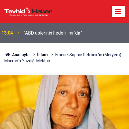
12:50
CIA bu ülkede gizli bir görev gücü kurdu
Anasayfa
İslam
Fransız Sophie Petronin'in (Meryem)
Macron'a Yazdığı Mektup