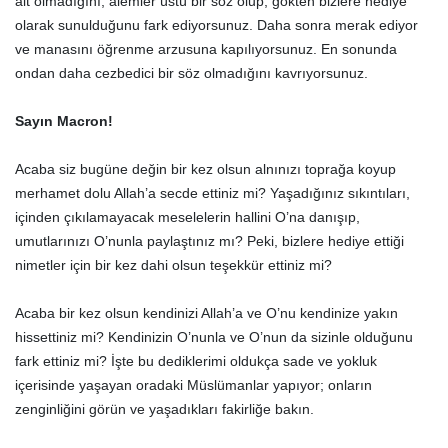
ait olmadığını, âlemler üstü bir söz olup, gökten bizlere hediye
olarak sunulduğunu fark ediyorsunuz. Daha sonra merak ediyor
ve manasını öğrenme arzusuna kapılıyorsunuz. En sonunda
ondan daha cezbedici bir söz olmadığını kavrıyorsunuz.
Sayın Macron!
Acaba siz bugüne değin bir kez olsun alnınızı toprağa koyup
merhamet dolu Allah’a secde ettiniz mi? Yaşadığınız sıkıntıları,
içinden çıkılamayacak meselelerin hallini O’na danışıp,
umutlarınızı O’nunla paylaştınız mı? Peki, bizlere hediye ettiği
nimetler için bir kez dahi olsun teşekkür ettiniz mi?
Acaba bir kez olsun kendinizi Allah’a ve O’nu kendinize yakın
hissettiniz mi? Kendinizin O’nunla ve O’nun da sizinle olduğunu
fark ettiniz mi? İşte bu dediklerimi oldukça sade ve yokluk
içerisinde yaşayan oradaki Müslümanlar yapıyor; onların
zenginliğini görün ve yaşadıkları fakirliğe bakın.