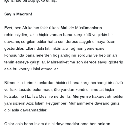
içerisinde bırakıp şoke etmiş.
Sayın Macron!
Evet, ben Afrika’nın fakir ülkesi
Mali
’de Müslümanların
rehinesiydim, lakin hiçbir zaman bana karşı kötü ve çirkin bir
davranış sergilemediler hatta son derece saygılı olmaya özen
gösterdiler. Ellerindeki kıt imkânlara rağmen yeme-içme
konusunda bana nelerden hoşlandığımı sordular ve hep onları
temin etmeye çalıştılar. Mahremiyetime son derece saygı gösterip
asla bu konuyu ihlal etmediler.
Bilmenizi isterim ki onlardan hiçbirisi bana karşı herhangi bir sözlü
ve fiziki tacizde bulunmadı, öte yandan kendi dinime ait hiçbir
kutsala; ne Hz. İsa Mesih’e ne de Hz.
Meryem
’e hakaret etmediler
yani sizlerin Aziz İslam Peygamberi Muhammed’e davrandığınız
gibi asla davranmadılar.
Onlar asla bana İslam dinini dayatmadılar ama ben onların