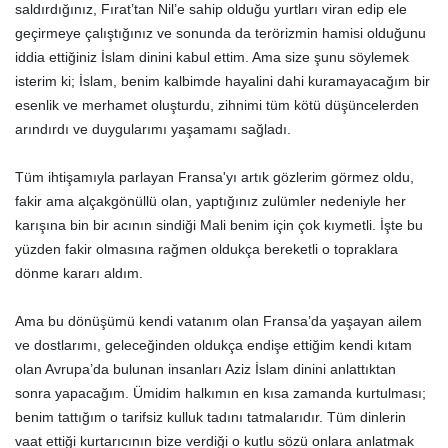
saldırdığınız, Fırat’tan Nil’e sahip olduğu yurtları viran edip ele
geçirmeye çalıştığınız ve sonunda da terörizmin hamisi olduğunu
iddia ettiğiniz İslam dinini kabul ettim. Ama size şunu söylemek
isterim ki; İslam, benim kalbimde hayalini dahi kuramayacağım bir
esenlik ve merhamet oluşturdu, zihnimi tüm kötü düşüncelerden
arındırdı ve duygularımı yaşamamı sağladı.
Tüm ihtişamıyla parlayan Fransa'yı artık gözlerim görmez oldu,
fakir ama alçakgönüllü olan, yaptığınız zulümler nedeniyle her
karışına bin bir acının sindiği Mali benim için çok kıymetli. İşte bu
yüzden fakir olmasına rağmen oldukça bereketli o topraklara
dönme kararı aldım.
Ama bu dönüşümü kendi vatanım olan Fransa’da yaşayan ailem
ve dostlarımı, geleceğinden oldukça endişe ettiğim kendi kıtam
olan Avrupa’da bulunan insanları Aziz İslam dinini anlattıktan
sonra yapacağım. Ümidim halkımın en kısa zamanda kurtulması;
benim tattığım o tarifsiz kulluk tadını tatmalarıdır. Tüm dinlerin
vaat ettiği kurtarıcının bize verdiği o kutlu sözü onlara anlatmak