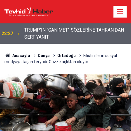
22:13
İbrahimî Bir Seda: Uluslararası Filistin Konvoyu
Anasayfa
Dünya
Ortadoğu
Filistinlilerin sosyal
medyaya taşan feryadı: Gazze açlıktan ölüyor