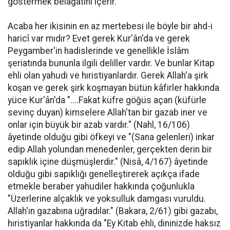
göstermek belağatini içerir.
Acaba her ikisinin en az mertebesi ile böyle bir ahd-i
haricî var mıdır? Evet gerek Kur'ân'da ve gerek
Peygamber'in hadislerinde ve genellikle İslâm
şeriatında bununla ilgili deliller vardır. Ve bunlar Kitap
ehli olan yahudi ve hıristiyanlardır. Gerek Allah'a şirk
koşan ve gerek şirk koşmayan bütün kâfirler hakkında
yüce Kur'ân'da "....Fakat küfre göğüs açan (küfürle
sevinç duyan) kimselere Allah'tan bir gazab iner ve
onlar için büyük bir azab vardır." (Nahl, 16/106)
âyetinde olduğu gibi öfkeyi ve "(Sana gelenleri) inkar
edip Allah yolundan menedenler, gerçekten derin bir
sapıklık içine düşmüşlerdir." (Nisâ, 4/167) âyetinde
olduğu gibi sapıklığı genelleştirerek açıkça ifade
etmekle beraber yahudiler hakkında çoğunlukla
"Üzerlerine alçaklık ve yoksulluk damgası vuruldu.
Allah'ın gazabına uğradılar." (Bakara, 2/61) gibi gazabı,
hıristiyanlar hakkında da "Ey Kitab ehli, dininizde haksız