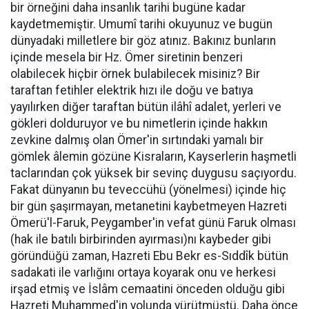
bir örneğini daha insanlık tarihi bugüne kadar
kaydetmemiştir. Umumî tarihi okuyunuz ve bugün
dünyadaki milletlere bir göz atınız. Bakınız bunların
içinde mesela bir Hz. Ömer siretinin benzeri
olabilecek hiçbir örnek bulabilecek misiniz? Bir
taraftan fetihler elektrik hızı ile doğu ve batıya
yayılırken diğer taraftan bütün ilâhî adalet, yerleri ve
gökleri dolduruyor ve bu nimetlerin içinde hakkın
zevkine dalmış olan Ömer'in sırtındaki yamalı bir
gömlek âlemin gözüne Kisraların, Kayserlerin haşmetli
taclarından çok yüksek bir sevinç duygusu saçıyordu.
Fakat dünyanın bu teveccühü (yönelmesi) içinde hiç
bir gün şaşırmayan, metanetini kaybetmeyen Hazreti
Ömerü'l-Faruk, Peygamber'in vefat günü Faruk olması
(hak ile batılı birbirinden ayırması)nı kaybeder gibi
göründüğü zaman, Hazreti Ebu Bekr es-Sıddîk bütün
sadakati ile varlığını ortaya koyarak onu ve herkesi
irşad etmiş ve İslâm cemaatini önceden olduğu gibi
Hazreti Muhammed'in yolunda yürütmüştü. Daha önce