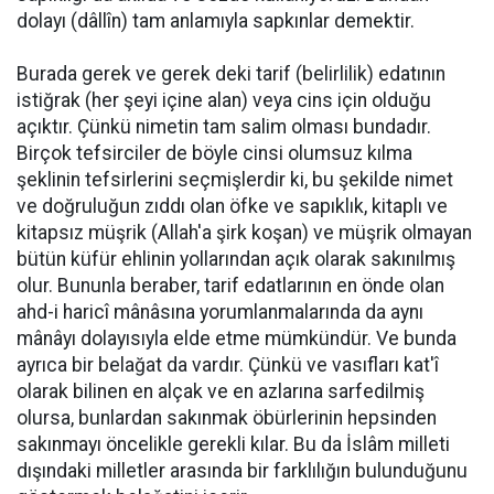
dolayı (dâllîn) tam anlamıyla sapkınlar demektir.
Burada gerek ve gerek deki tarif (belirlilik) edatının
istiğrak (her şeyi içine alan) veya cins için olduğu
açıktır. Çünkü nimetin tam salim olması bundadır.
Birçok tefsirciler de böyle cinsi olumsuz kılma
şeklinin tefsirlerini seçmişlerdir ki, bu şekilde nimet
ve doğruluğun zıddı olan öfke ve sapıklık, kitaplı ve
kitapsız müşrik (Allah'a şirk koşan) ve müşrik olmayan
bütün küfür ehlinin yollarından açık olarak sakınılmış
olur. Bununla beraber, tarif edatlarının en önde olan
ahd-i haricî mânâsına yorumlanmalarında da aynı
mânâyı dolayısıyla elde etme mümkündür. Ve bunda
ayrıca bir belağat da vardır. Çünkü ve vasıfları kat'î
olarak bilinen en alçak ve en azlarına sarfedilmiş
olursa, bunlardan sakınmak öbürlerinin hepsinden
sakınmayı öncelikle gerekli kılar. Bu da İslâm milleti
dışındaki milletler arasında bir farklılığın bulunduğunu