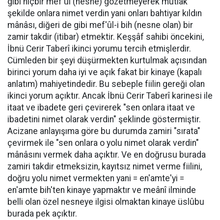
gibi hiçbir mef'ûl (nesne) gözetmeyerek mutlak
şekilde onlara nimet verdin yani onları bahtiyar kıldın
mânâsı, diğeri de gibi mef'ûl-i bih (nesne olan) bir
zamir takdir (itibar) etmektir. Keşşâf sahibi öncekini,
İbnü Cerir Taberî ikinci yorumu tercih etmişlerdir.
Cümleden bir şeyi düşürmekten kurtulmak açısından
birinci yorum daha iyi ve açık fakat bir kinaye (kapalı
anlatım) mahiyetindedir. Bu sebeple fiilin gereği olan
ikinci yorum açıktır. Ancak İbnü Cerir Taberî karinesi ile
itaat ve ibadete geri çevirerek "sen onlara itaat ve
ibadetini nimet olarak verdin" şeklinde göstermiştir.
Acizane anlayışıma göre bu durumda zamiri "sırata"
çevirmek ile "sen onlara o yolu nimet olarak verdin"
mânâsını vermek daha açıktır. Ve en doğrusu burada
zamiri takdir etmeksizin, kayıtsız nimet verme fiilini,
doğru yolu nimet vermekten yani = en'amte'yi =
en'amte bih'ten kinaye yapmaktır ve meânî ilminde
belli olan özel nesneye ilgisi olmaktan kinaye üslûbu
burada pek açıktır.