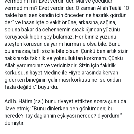
vermedim mi? Evet verdin der. Mal ve çocuklar
vermedim mi? Evet verdin der. O zaman Allah Teâlâ: "O
halde hani sen kendin için önceden ne hazırlık gördün
der" ve insan işte o vakit önüne, arkasına, sağına,
soluna bakar da cehennemin sıcaklığından yüzünü
koruyacak hiçbir şey bulamaz. Her biriniz yüzünü
ateşten korusun da yarım hurma ile olsa bile. Bunu
bulamazsa, tatlı sözle bile olsun. Çünkü ben artık sizin
hakkınızda fakirlik ve yoksulluktan korkmam. Çünkü
Allah yardımcınız ve vericinizdir. Sizin için fakirlik
korkusu, nihayet Medine ile Hiyre arasında kervan
giderken bineğinin çalınması korkusu ne ise ondan
fazla değildir." buyurdu.
Adî b. Hâtim (r.a.) bunu rivayet ettikten sonra şunu da
ilave etmiş: "Bunu dinlerken ben gönlümden; bu
nerede? Tay dağlarının eşkiyası nerede? diyordum."
demiştir.