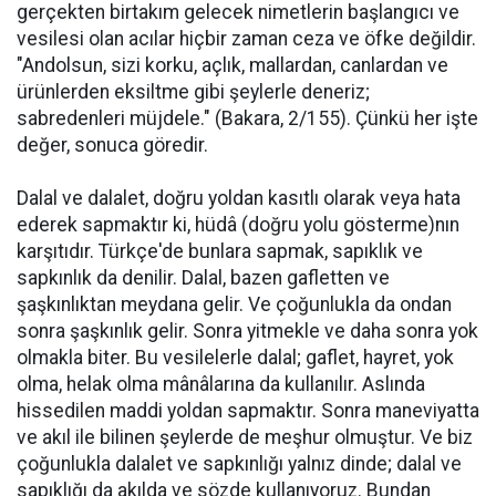
gerçekten birtakım gelecek nimetlerin başlangıcı ve
vesilesi olan acılar hiçbir zaman ceza ve öfke değildir.
"Andolsun, sizi korku, açlık, mallardan, canlardan ve
ürünlerden eksiltme gibi şeylerle deneriz;
sabredenleri müjdele." (Bakara, 2/155). Çünkü her işte
değer, sonuca göredir.
Dalal ve dalalet, doğru yoldan kasıtlı olarak veya hata
ederek sapmaktır ki, hüdâ (doğru yolu gösterme)nın
karşıtıdır. Türkçe'de bunlara sapmak, sapıklık ve
sapkınlık da denilir. Dalal, bazen gafletten ve
şaşkınlıktan meydana gelir. Ve çoğunlukla da ondan
sonra şaşkınlık gelir. Sonra yitmekle ve daha sonra yok
olmakla biter. Bu vesilelerle dalal; gaflet, hayret, yok
olma, helak olma mânâlarına da kullanılır. Aslında
hissedilen maddi yoldan sapmaktır. Sonra maneviyatta
ve akıl ile bilinen şeylerde de meşhur olmuştur. Ve biz
çoğunlukla dalalet ve sapkınlığı yalnız dinde; dalal ve
sapıklığı da akılda ve sözde kullanıyoruz. Bundan