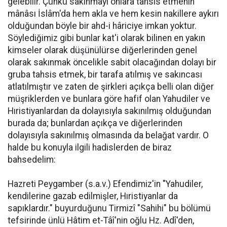
gelebilir. Çünkü sakınmayı onlara tahsis etmenin
mânâsı İslâm'da hem akla ve hem kesin nakillere aykırı
olduğundan böyle bir ahd-i hâriciye imkan yoktur.
Söylediğimiz gibi bunlar kat'i olarak bilinen en yakın
kimseler olarak düşünülürse diğerlerinden genel
olarak sakınmak öncelikle sabit olacağından dolayı bir
gruba tahsis etmek, bir tarafa atılmış ve sakıncası
atlatılmıştır ve zaten de şirkleri açıkça belli olan diğer
müşriklerden ve bunlara göre hafif olan Yahudiler ve
Hıristiyanlardan da dolayısıyla sakınılmış olduğundan
burada da; bunlardan açıkça ve diğerlerinden
dolayısıyla sakınılmış olmasında da belağat vardır. O
halde bu konuyla ilgili hadislerden de biraz
bahsedelim:
Hazreti Peygamber (s.a.v.) Efendimiz'in "Yahudiler,
kendilerine gazab edilmişler, Hıristiyanlar da
sapıklardır." buyurduğunu Tirmizî "Sahihi" bu bölümü
tefsirinde ünlü Hâtim et-Tâî'nin oğlu Hz. Adî'den,