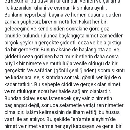
etmektir ki, bu da Allah tarafından verilen ve çalışma
ile kazanılan ruhanî ve cismanî kısımlara ayrılır.
Bunların hepsi başlı başına ve hemen düşünüldükleri
zaman şüphesiz birer nimettirler. Fakat her biri
geleceğine ve kendisinden sonrakine göre göz
önünde bulundurulunca başlangıçta nimet zannedilen
birçok şeylerin gerçekte şiddetli ceza ve bela çıktığı
da bir gerçektir. Bunun aksine de başlangıçta acı ve
şiddetli ceza görünen bazı musibetlerin daha sonra
büyük bir nimete ve mutluluğa vesile olduğu da bir
gerçektir. Ve safâdan (gönül şenliğinden) sonra sıkıntı
ne kadar acı ise, sıkıntıdan sonraki gönül şenliği de o
kadar tatlıdır. Bu sebeple ciddi ve gerçek olan nimet
ve mutluluğun sonu her halde sağlam olanlardır.
Bundan dolayı esas istenecek şey yalnız nimetin
başlangıcı değil, sonuca selametle yetiştiren nimetler
olmalıdır. İslâm kelimesinin de ilham ettiği bu husus
vasfı ile anlatılıyor. Bu şekilde "en'amte aleyhim"de
nimet ve nimet verme her şeyi kapsayan ve genel bir