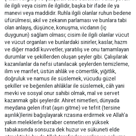
ile ilgili veya cisim ile ilgilidir, başka bir ifade ile ya
manevi veya maddidir. Ruhla ilgili olanlar ruhun bedene
üfürülmesi, akıl ve zekanın parlaması ve bunlara tabi
olan anlayış, düşünce, konuşma, vicdanın (iç
duygunun) sağlam olması; cisim ile ilgili olanlar vücut
ve vücut organları ve bunlardaki sinirler, kaslar, hazm
ve diğer maddî kuvvetler, yaratılış ve onu tamamlayan
durumlar ve şekillerden oluşan şeyler gibi. Çalışılarak
kazanılanlar da nefsi utanılacak şeylerden temizleme,
ilim ve marifet, üstün ahlâk ve cömertlik, yiğitlik,
doğruluk ve namus ile süslemek, vücudu güzel
şekiller ve beğenilen ahlâklar ile süslemek, câh yani
mevki ve sosyal onur sahibi olmak, mal ve servet
kazanmak gibi şeylerdir. Ahiret nimetleri, dünyada
meydana gelen ifrat (aşırı gitme) ve tefrit (tersine
aşırılık)lerini bağışlayarak rızasına erdirmek ve Allah'a
yakın meleklerle beraber cennetin en yüksek
tabakasında sonsuza dek huzur ve sükuneti elde