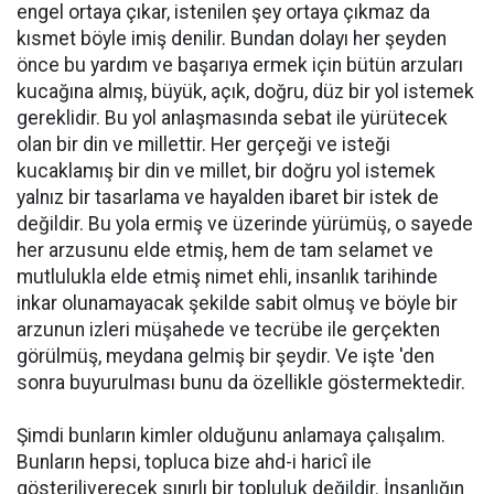
engel ortaya çıkar, istenilen şey ortaya çıkmaz da
kısmet böyle imiş denilir. Bundan dolayı her şeyden
önce bu yardım ve başarıya ermek için bütün arzuları
kucağına almış, büyük, açık, doğru, düz bir yol istemek
gereklidir. Bu yol anlaşmasında sebat ile yürütecek
olan bir din ve millettir. Her gerçeği ve isteği
kucaklamış bir din ve millet, bir doğru yol istemek
yalnız bir tasarlama ve hayalden ibaret bir istek de
değildir. Bu yola ermiş ve üzerinde yürümüş, o sayede
her arzusunu elde etmiş, hem de tam selamet ve
mutlulukla elde etmiş nimet ehli, insanlık tarihinde
inkar olunamayacak şekilde sabit olmuş ve böyle bir
arzunun izleri müşahede ve tecrübe ile gerçekten
görülmüş, meydana gelmiş bir şeydir. Ve işte 'den
sonra buyurulması bunu da özellikle göstermektedir.
Şimdi bunların kimler olduğunu anlamaya çalışalım.
Bunların hepsi, topluca bize ahd-i haricî ile
gösteriliverecek sınırlı bir topluluk değildir. İnsanlığın