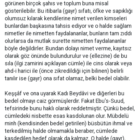
görünen birçok şahıs ve toplum buna misal
gösterilebilir. Bu itibarla (gayr) sıfatı, öfke ve sapıklığı
olumsuz kılarak kendilerine nimet verilen kimseleri
bunlardan başkasına tahsis ediyor ve o halde sağlam
nimetler ile nimetten faydalananlar, bunların tam zıddı
olurlarsa da mutlak surette nimetten faydalananlar
böyle değildirler. Bundan dolayı nimet verme, kayıtsız
olarak göz önünde bulundurulur ve (ellezine) de bu
sıla (ilgi zamirini açıklayan cümle) ile cins olarak veya
ahd-i harici ile (önce zikredildiği için bilinen) belirli
tanılır ise (gayr) ona sıfat olamaz, belki bedel olabilir.
Keşşâf ve ona uyarak Kadı Beydâvi ve diğerleri bu
bedel olmayı caiz görmüşlerdir. Fakat Ebu's-Suud,
tefsirinde bunu haklı olarak reddetmiştir. Çünkü bedel,
cümledeki nisbette esas kasdolunan olur. Mübdelü
minh (kendisinden bedel getirilen) büsbütün ihmal ve
terkedilmiş halde olmamakla beraber, cümlede
kasdedilen hedef olarak da kalmaz. O halde (gayr),