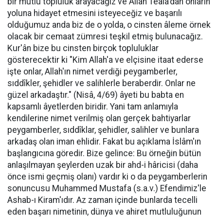
bir mutlu topluluk arayacağız ve Allah Teâlâ'dan onların
yoluna hidayet etmesini isteyeceğiz ve başarılı
olduğumuz anda biz de o yolda, o cinsten âleme örnek
olacak bir cemaat zümresi teşkil etmiş bulunacağız.
Kur'ân bize bu cinsten birçok topluluklar
gösterecektir ki "Kim Allah'a ve elçisine itaat ederse
işte onlar, Allah'ın nimet verdiği peygamberler,
sıddîkler, şehidler ve salihlerle beraberdir. Onlar ne
güzel arkadaştır." (Nisâ, 4/69) âyeti bu babta en
kapsamlı âyetlerden biridir. Yani tam anlamıyla
kendilerine nimet verilmiş olan gerçek bahtiyarlar
peygamberler, sıddîklar, şehidler, salihler ve bunlara
arkadaş olan iman ehlidir. Fakat bu açıklama İslâm'ın
başlangıcına göredir. Bize gelince: Bu örneğin bütün
anlaşılmayan şeylerden uzak bir ahd-i hâricisi (daha
önce ismi geçmiş olanı) vardır ki o da peygamberlerin
sonuncusu Muhammed Mustafa (s.a.v.) Efendimiz'le
Ashab-ı Kiram'ıdır. Az zaman içinde bunlarda tecelli
eden başarı nimetinin, dünya ve ahiret mutluluğunun