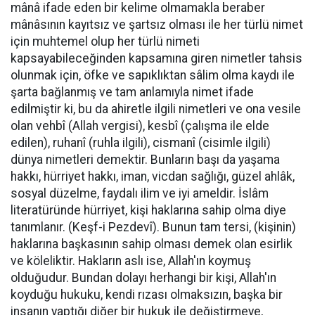
mânâ ifade eden bir kelime olmamakla beraber
mânâsının kayıtsız ve şartsız olması ile her türlü nimet
için muhtemel olup her türlü nimeti
kapsayabileceğinden kapsamına giren nimetler tahsis
olunmak için, öfke ve sapıklıktan sâlim olma kaydı ile
şarta bağlanmış ve tam anlamıyla nimet ifade
edilmiştir ki, bu da ahiretle ilgili nimetleri ve ona vesile
olan vehbî (Allah vergisi), kesbî (çalışma ile elde
edilen), ruhanî (ruhla ilgili), cismanî (cisimle ilgili)
dünya nimetleri demektir. Bunların başı da yaşama
hakkı, hürriyet hakkı, iman, vicdan sağlığı, güzel ahlâk,
sosyal düzelme, faydalı ilim ve iyi ameldir. İslâm
literatüründe hürriyet, kişi haklarına sahip olma diye
tanımlanır. (Keşf-i Pezdevî). Bunun tam tersi, (kişinin)
haklarına başkasının sahip olması demek olan esirlik
ve köleliktir. Hakların aslı ise, Allah'ın koymuş
olduğudur. Bundan dolayı herhangi bir kişi, Allah'ın
koyduğu hukuku, kendi rızası olmaksızın, başka bir
insanın yaptığı diğer bir hukuk ile değiştirmeye,