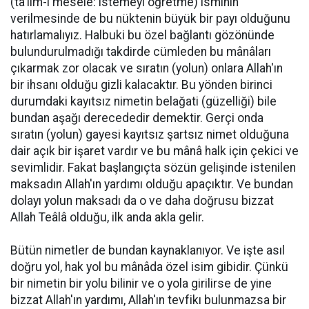
(ta'lim-i mesele: istemeyi öğretme) isminin
verilmesinde de bu nüktenin büyük bir payı olduğunu
hatırlamalıyız. Halbuki bu özel bağlantı gözönünde
bulundurulmadığı takdirde cümleden bu mânâları
çıkarmak zor olacak ve sıratın (yolun) onlara Allah'ın
bir ihsanı olduğu gizli kalacaktır. Bu yönden birinci
durumdaki kayıtsız nimetin belağati (güzelliği) bile
bundan aşağı derecededir demektir. Gerçi onda
sıratın (yolun) gayesi kayıtsız şartsız nimet olduğuna
dair açık bir işaret vardır ve bu mânâ halk için çekici ve
sevimlidir. Fakat başlangıçta sözün gelişinde istenilen
maksadın Allah'ın yardımı olduğu apaçıktır. Ve bundan
dolayı yolun maksadı da o ve daha doğrusu bizzat
Allah Teâlâ olduğu, ilk anda akla gelir.
Bütün nimetler de bundan kaynaklanıyor. Ve işte asıl
doğru yol, hak yol bu mânâda özel isim gibidir. Çünkü
bir nimetin bir yolu bilinir ve o yola girilirse de yine
bizzat Allah'ın yardımı, Allah'ın tevfikı bulunmazsa bir