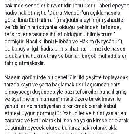
naklinde senedler kuvvetlidir. İbnü Cerir Taberî epeyce
hadis nakletmiştir. "Dürrü Mensûr"un açıklamasına
göre; İbnü Ebi Hâtim: " (mağdûbi aleyhim)in yahudiler
ve "dâllîn"in hıristiyanlar olduğu şeklindeki tefsirde,
tefsirciler arasında ihtilaf olduğunu bilmiyorum."
demiştir. Nasıl ki İbnü Hibbân ve Hâkim (Neysâburî),
bu konuyla ilgili hadislerin sıhhatına; Tirmizî de hasen
olduklarına hükmetmiş ve bunları birçok muhaddisler
tahriç etmişlerdir.
Nassın görünürde bu genelliğini iki çeşitte toplayacak
tarzda kayıt ve şarta bağlamak usûl açısından caiz
olmayacağı düşüncesiyle bazı tefsirciler buna ilişmiş
ve âyet metninin umumî mânâ üzere bırakılması ile
yahudiler ve hıristiyanları birer örnek olarak kabul
etmeyi uygun görmüştür. Yahudiler ve hıristiyanlar en
zararsız ve kat'i olarak bilinen en yakın kimseler olarak
düşünülmeyecek olursa bu itiraz haklı olarak akla