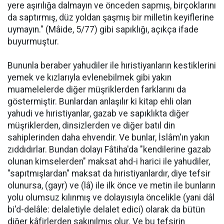
yere aşırılığa dalmayın ve önceden sapmış, birçoklarını
da saptırmış, düz yoldan şaşmış bir milletin keyiflerine
uymayın." (Mâide, 5/77) gibi sapıklığı, açıkça ifade
buyurmuştur.
Bununla beraber yahudiler ile hıristiyanların kestiklerini
yemek ve kızlarıyla evlenebilmek gibi yakın
muamelelerde diğer müşriklerden farklarını da
göstermiştir. Bunlardan anlaşılır ki kitap ehli olan
yahudi ve hıristiyanlar, gazab ve sapıklıkta diğer
müşriklerden, dinsizlerden ve diğer batıl din
sahiplerinden daha ehvendir. Ve bunlar, İslâm'ın yakın
zıddıdırlar. Bundan dolayı Fâtiha'da "kendilerine gazab
olunan kimselerden" maksat ahd-i harici ile yahudiler,
"sapıtmışlardan" maksat da hıristiyanlardır, diye tefsir
olunursa, (gayr) ve (lâ) ile ilk önce ve metin ile bunların
yolu olumsuz kılınmış ve dolayısıyla öncelikle (yani dâl
bi'd-delâle: delaletiyle delalet edici) olarak da bütün
diğer kâfirlerden sakınılmış olur. Ve bu tefsirin