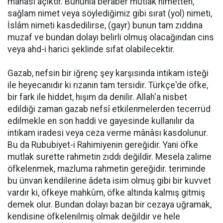
mânâsı açıktır. Bununla beraber mutlak nimetten,
sağlam nimet veya söylediğimiz gibi sırat (yol) nimeti,
İslâm nimeti kasdedilirse, (gayr) bunun tam zıddına
muzaf ve bundan dolayı belirli olmuş olacağından cins
veya ahd-i harici şeklinde sıfat olabilecektir.
Gazab, nefsin bir iğrenç şey karşısında intikam isteği
ile heyecanıdır ki rızanın tam tersidir. Türkçe'de öfke,
bir fark ile hiddet, hışım da denilir. Allah'a nisbet
edildiği zaman gazab nefsî etkilenmelerden tecerrüd
edilmekle en son haddi ve gayesinde kullanılır da
intikam iradesi veya ceza verme mânâsı kasdolunur.
Bu da Rububiyet-i Rahimiyenin gereğidir. Yani öfke
mutlak surette rahmetin zıddı değildir. Mesela zalime
öfkelenmek, mazluma rahmetin gereğidir. teriminde
bu ünvan kendilerine âdeta isim olmuş gibi bir kuvvet
vardır ki, öfkeye mahkûm, öfke altında kalmış gitmiş
demek olur. Bundan dolayı bazan bir cezaya uğramak,
kendisine öfkelenilmiş olmak değildir ve hele