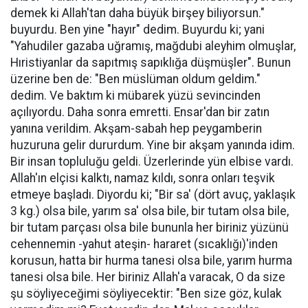
demek ki Allah'tan daha büyük birşey biliyorsun."
buyurdu. Ben yine "hayır" dedim. Buyurdu ki; yani
"Yahudiler gazaba uğramış, mağdubi aleyhim olmuşlar,
Hıristiyanlar da sapıtmış sapıklığa düşmüşler". Bunun
üzerine ben de: "Ben müslüman oldum geldim."
dedim. Ve baktım ki mübarek yüzü sevincinden
açılıyordu. Daha sonra emretti. Ensar'dan bir zatın
yanına verildim. Akşam-sabah hep peygamberin
huzuruna gelir dururdum. Yine bir akşam yanında idim.
Bir insan topluluğu geldi. Üzerlerinde yün elbise vardı.
Allah'ın elçisi kalktı, namaz kıldı, sonra onları teşvik
etmeye başladı. Diyordu ki; "Bir sa' (dört avuç, yaklaşık
3 kg.) olsa bile, yarım sa' olsa bile, bir tutam olsa bile,
bir tutam parçası olsa bile bununla her biriniz yüzünü
cehennemin -yahut ateşin- hararet (sıcaklığı)'inden
korusun, hatta bir hurma tanesi olsa bile, yarım hurma
tanesi olsa bile. Her biriniz Allah'a varacak, O da size
şu söyliyeceğimi söyliyecektir: "Ben size göz, kulak