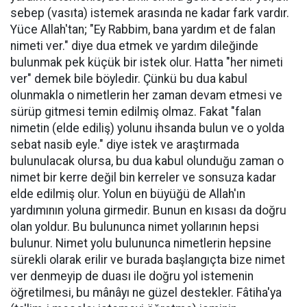
sebep (vasıta) istemek arasında ne kadar fark vardır.
Yüce Allah'tan; "Ey Rabbim, bana yardım et de falan
nimeti ver." diye dua etmek ve yardım dileğinde
bulunmak pek küçük bir istek olur. Hatta "her nimeti
ver" demek bile böyledir. Çünkü bu dua kabul
olunmakla o nimetlerin her zaman devam etmesi ve
sürüp gitmesi temin edilmiş olmaz. Fakat "falan
nimetin (elde ediliş) yolunu ihsanda bulun ve o yolda
sebat nasib eyle." diye istek ve araştırmada
bulunulacak olursa, bu dua kabul olunduğu zaman o
nimet bir kerre değil bin kerreler ve sonsuza kadar
elde edilmiş olur. Yolun en büyüğü de Allah'ın
yardımının yoluna girmedir. Bunun en kısası da doğru
olan yoldur. Bu bulununca nimet yollarının hepsi
bulunur. Nimet yolu bulununca nimetlerin hepsine
sürekli olarak erilir ve burada başlangıçta bize nimet
ver denmeyip de duası ile doğru yol istemenin
öğretilmesi, bu mânâyı ne güzel destekler. Fâtiha'ya