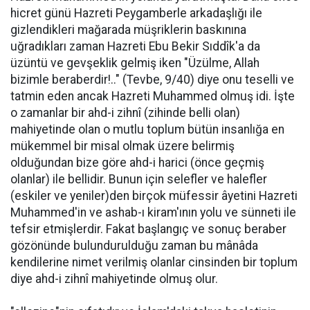
hicret günü Hazreti Peygamberle arkadaşlığı ile
gizlendikleri mağarada müşriklerin baskınına
uğradıkları zaman Hazreti Ebu Bekir Sıddîk'a da
üzüntü ve gevşeklik gelmiş iken "Üzülme, Allah
bizimle beraberdir!.." (Tevbe, 9/40) diye onu teselli ve
tatmin eden ancak Hazreti Muhammed olmuş idi. İşte
o zamanlar bir ahd-i zihnî (zihinde belli olan)
mahiyetinde olan o mutlu toplum bütün insanlığa en
mükemmel bir misal olmak üzere belirmiş
olduğundan bize göre ahd-i harici (önce geçmiş
olanlar) ile bellidir. Bunun için selefler ve halefler
(eskiler ve yeniler)den birçok müfessir âyetini Hazreti
Muhammed'in ve ashab-ı kiram'ının yolu ve sünneti ile
tefsir etmişlerdir. Fakat başlangıç ve sonuç beraber
gözönünde bulundurulduğu zaman bu mânâda
kendilerine nimet verilmiş olanlar cinsinden bir toplum
diye ahd-i zihnî mahiyetinde olmuş olur.