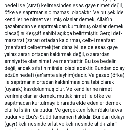
bedel ise (sırat) kelimesinden esas gaye nimet değil,
öfke ve sapıtmanın olmaması olacaktır. Ve bu şekilde
kendilerine nimet verilmiş olanlar demek, Allah'ın
gazabından ve sapıtmakdan kurtulmuş olanlar demek
olacağını Keşşâf sahibi açıkça belirtmiştir. Gerçi def-i
mazarrat (zararı ortadan kaldırma), celb-i menfaat
(menfaati celbetmek)ten daha iyi ise de esas gaye
yalnız zararı ortadan kaldırmak değil, o zarardan
emniyette olan nimet ve menfaattir. Bu ise bedelin
değil, ancak sıfatın mânâsı olabilecektir. Bundan dolayı
sözün hedefi (en'amte aleyhim)dedir. Ve gazab (öfke)
ile sapıtmanın ortadan kaldırılması ona tabi olarak
(uyarak) kasdolunmuş olur. Ve kendilerine nimet
verilmiş olanlar demek, mutlak nimet ile öfke ve
sapıtmadan kurtulmayı birarada elde edenler demek
olur ki İslâm da budur. Ve gerçekten İslâm'daki takva
budur ve Ebu's-Suûd tamamen haklıdır. Bundan dolayı
(gayr) kelimesinde sıfat ve kelimesinde ahd-i zihnî