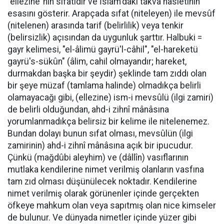
"ellezine"nin sıfatıdır ve İslam'daki takva hasletinin
esasını gösterir. Arapçada sıfat (niteleyen) ile mevsûf
(nitelenen) arasında tarif (belirlilik) veya tenkir
(belirsizlik) açısından da uygunluk şarttır. Halbuki =
gayr kelimesi, "el-âlimü gayrü'l-câhil", "el-hareketü
gayrü's-sükûn" (âlim, cahil olmayandır; hareket,
durmakdan başka bir şeydir) şeklinde tam zıddı olan
bir şeye müzaf (tamlama halinde) olmadıkça belirli
olamayacağı gibi, (ellezine) ism-i mevsûlü (ilgi zamiri)
de belirli olduğundan, ahd-i zihnî mânâsına
yorumlanmadıkça belirsiz bir kelime ile nitelenemez.
Bundan dolayı bunun sıfat olması, mevsûlün (ilgi
zamirinin) ahd-i zihnî mânâsına açık bir ipucudur.
Çünkü (mağdûbi aleyhim) ve (dâllîn) vasıflarının
mutlaka kendilerine nimet verilmiş olanların vasfına
tam zıd olması düşünülecek noktadır. Kendilerine
nimet verilmiş olarak görünenler içinde gerçekten
öfkeye mahkum olan veya sapıtmış olan nice kimseler
de bulunur. Ve dünyada nimetler içinde yüzer gibi