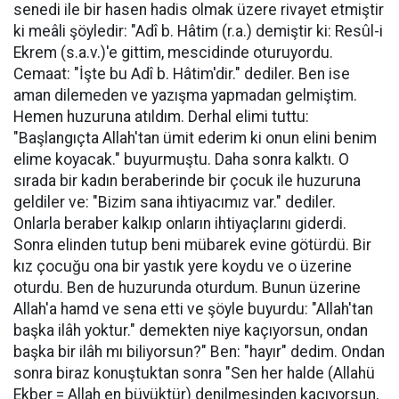
senedi ile bir hasen hadis olmak üzere rivayet etmiştir
ki meâli şöyledir: "Adî b. Hâtim (r.a.) demiştir ki: Resûl-i
Ekrem (s.a.v.)'e gittim, mescidinde oturuyordu.
Cemaat: "İşte bu Adî b. Hâtim'dir." dediler. Ben ise
aman dilemeden ve yazışma yapmadan gelmiştim.
Hemen huzuruna atıldım. Derhal elimi tuttu:
"Başlangıçta Allah'tan ümit ederim ki onun elini benim
elime koyacak." buyurmuştu. Daha sonra kalktı. O
sırada bir kadın beraberinde bir çocuk ile huzuruna
geldiler ve: "Bizim sana ihtiyacımız var." dediler.
Onlarla beraber kalkıp onların ihtiyaçlarını giderdi.
Sonra elinden tutup beni mübarek evine götürdü. Bir
kız çocuğu ona bir yastık yere koydu ve o üzerine
oturdu. Ben de huzurunda oturdum. Bunun üzerine
Allah'a hamd ve sena etti ve şöyle buyurdu: "Allah'tan
başka ilâh yoktur." demekten niye kaçıyorsun, ondan
başka bir ilâh mı biliyorsun?" Ben: "hayır" dedim. Ondan
sonra biraz konuştuktan sonra "Sen her halde (Allahü
Ekber = Allah en büyüktür) denilmesinden kaçıyorsun,