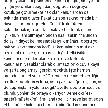
büğrü yolların hepsinden sakındırdığı gibi, hidayet de
iyiliğe yorumlanacağından, doğrudan doğruya
kötülüğe götürmekte hak olan kanunlardan da
sakındırılmış oluyor. Fakat bu son sakındırmada bir
dayanak aramak gerekir. Çünkü kötülükten
sakındırmak için onu tanımak ve tanıtmak da bir
iyiliktir. Yılanı bilmeyen ondan nasıl sakınır? Bundan
dolayı hidayet kelimesindeki iyilik mânâsı, doğru yol,
hak yol kavramından kötülük kanunlarının mutlaka
uzaklaştırma ve çıkarmasını değil, belki iyilik
kanunlarını emirler olarak olumlu ve kötülük
kanunlarını yasaklar olarak olumsuz bir ölçüyle kayıt
ve şarta bağlamayı gerektirecektir. İşte hemen
ardından bedel yolu ile "O kendilerine nimet verdiğin
mutlu kimselerin yoluna; ne o gazaba uğramışların, ne
de sapmışların yoluna değil." âyetleri, bu olumsuz ve
olumlu yönleri de ortaya çıkarıyor. Demek ki "es-
sırata'l-müstakîm" lâm-ı ahd (belli bir şeye işaret eden
el takısı) ile hak dinin tam tarifidir. Ondan sonrası da