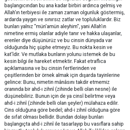
başlangıcından bu ana kadar birbiri ardınca gelmiş ve
Allah'ın terbiyesi ile zaman zaman olgunluk göstermiş,
ardarda yaygın ve sınırsız zatlar ve topluluklardır. Biz
bunları yalnız "mün'amün aleyhim", yani Allah'ın
nimetine ermiş olanlar adıyle tanır ve hakka ulaşanlar,
erenler diye düşünürüz ve bu cinsin dünyada var
olduğunda hiç şüphe etmeyiz. Bu nokta kesin ve
kat'îdir. Ve mutlaka bunların yolunu istemek de bu
kesin bilgi ile hareket etmektir. Fakat etraflıca
açıklamasına ve bu cinsin fertlerinden ve
çeşitlerinden bir örnek almak için dışarda tayinlerine
gelince: Bunu, nimetin mânâsını takdir etmemiz
oranında bir ahd-ı zihnî (zihinde belli olan nesne) ile
düşünebiliriz. Bunun için de ya cinsî belirtme veya
ahd-i zihnî (zihinde belli olan şeyler) mülahaza edilir.
Cins olduğuna göre bedel; ahd-i zihnî olduğuna göre
de sıfat olması bellidir. Bundan dolayı bunları
başlangıçta ahd-i zihnî ile tasarlayıp bu vasıflara sahip