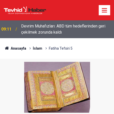
Devrim Muhafızları: ABD tüm hedeflerinden geri
09:11
çekilmek zorunda kaldı
Anasayfa
İslam
Fatiha Tefsiri 5