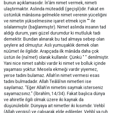
bunun açıklamasıdır. İn'âm nimet vermek, nimeti
ulaştırmaktır. Aslında müteaddî (geçişli)dir. Fakat en
üstünlük mânâsına gelmekle nimet verenin yüceliğini
ve nimetin yükselmesine işaret etmek için "" ile
sılalanmıştır (bağlanmıştır). Nimet aslında insanın tad
aldığı durum, yani güzel durumdur ki mutluluk tadı
demektir. Bundan alınarak bu tad almaya sebep olan
şeylere ad olmuştur. Aslı yumuşaklık demek olan
nüûmet ile ilgilidir. Arapçada ilk mânâda daha çok
üstün ile (na'met) olarak kullanılır. Çünkü " " denilmiştir.
Yani nice nimet sahibi vardır ki nimet ve bolluk içinde
yaşaması yoktur. Mesela ekmeği vardır yiyemez,
yerse tadını bulamaz. Allah'ın nimet vermesi esas
tadını bulmadadır. Allah Teâlâ'nın nimetleri ise
sayılamaz. "Eğer Allah'ın nimetini saymak isterseniz
sayamazsınız." (İbrahîm, 14/34). Fakat başlıca dünya
ve ahiretle ilgili olmak üzere iki kaynak da
düşünülebilir. Dünyaya ait nimetler iki kısımdır. Vehbî
(Allah vergisi) ve çalışarak elde edilenler. Vehbî ya ruh