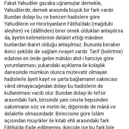
Fakat Yahudiler gazaba uğramışlar demekle,
Yahudilerdir, demek arasında büyük bir fark vardır.
Bundan dolayı bu ve benzeri hadislere göre
Yahudilerin ve Hıristiyanların Fâtiha'daki (mağdubi
aleyhim) ve (dâllînden) birer örnek oldukları anlaşılırsa
da, âyetin kelimelerinin delalet ettiği mânânın
bunlardan ibaret olduğu anlaşılmaz. Bununla beraber
ikinci şekilde de sağlam rivayet vardır. Tarif (belirtme)
edatının en önde gelen mânâsı ahd-i hariciye göre
yorumlanması, yukarıdaki açıklama ile kolaylık
dairesinde mümkün olunca mütevatir olmayan
hadislerle âyeti kayıt ve şarta bağlamanın sakıncası
vârid olmayacağından dolayı bu hadislerin de
kullanılması vacib olur. Bundan dolayı iki tefsir
arasındaki fark, birisinde yani cinste hepsinden
sakınmanın söz ve metin ile; diğerinde de mânâ ve
delaletle olmasındadır. Birincisine göre İslâm
açısından müşrikler ile kitab ehli arasındaki fark
Fâtiha'da ifade edilmemiş, ikincide ise bu fark bile