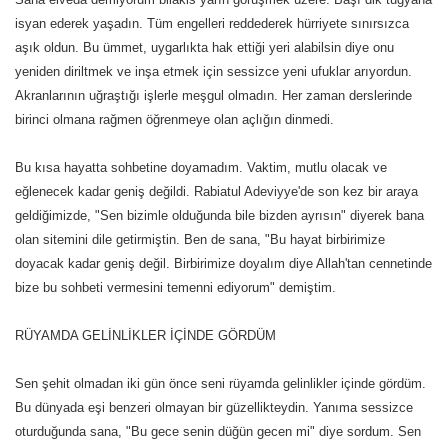
isyan ederek yaşadın. Tüm engelleri reddederek hürriyete sınırsızca
aşık oldun. Bu ümmet, uygarlıkta hak ettiği yeri alabilsin diye onu
yeniden diriltmek ve inşa etmek için sessizce
yeni ufuklar arıyordun.
Akranlarının uğraştığı işlerle meşgul olmadın. Her zaman derslerinde
birinci olmana rağmen öğrenmeye olan açlığın dinmedi.
Bu kısa hayatta sohbetine doyamadım. Vaktim, mutlu olacak ve
eğlenecek kadar geniş değildi. Rabiatul Adeviyye'de son kez bir araya
geldiğimizde, "Sen bizimle olduğunda bile bizden ayrısın" diyerek bana
olan sitemini dile getirmiştin. Ben de sana, "Bu hayat birbirimize
doyacak kadar geniş değil. Birbirimize doyalım diye Allah'tan cennetinde
bize bu sohbeti vermesini temenni ediyorum" demiştim.
RÜYAMDA GELİNLİKLER İÇİNDE GÖRDÜM
Sen şehit olmadan iki gün önce seni rüyamda gelinlikler içinde gördüm.
Bu dünyada eşi benzeri olmayan bir güzellikteydin. Yanıma sessizce
oturduğunda sana, "Bu gece senin düğün gecen mi" diye sordum. Sen