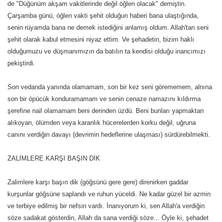
de "Düğünüm akşam vakitlerinde değil öğlen olacak" demiştin.
Çarşamba günü, öğlen vakti şehit olduğun haberi bana ulaştığında,
senin rüyamda bana ne demek istediğini anlamış oldum. Allah'tan seni
şehit olarak kabul etmesini niyaz ettim. Ve şehadetin, bizim haklı
olduğumuzu ve düşmanımızın da batılın ta kendisi olduğu inancımızı
pekiştirdi.
Son vedanda yanında olamamam, son bir kez seni görememem, alnına
son bir öpücük konduramamam ve senin cenaze namazını kıldırma
şerefine nail olamamam beni derinden üzdü. Beni bunları yapmaktan
alıkoyan, ölümden veya karanlık hücerelerden korku değil, uğruna
canını verdiğin davayı (devrimin hedeflerine ulaşması) sürdürebilmekti.
ZALİMLERE KARŞI BAŞIN DİK
Zalimlere karşı başın dik (göğsünü gere gere) direnirken gaddar
kurşunlar göğsüne saplandı ve ruhun yüceldi. Ne kadar güzel bir azmin
ve terbiye edilmiş bir nefsin vardı. İnanıyorum ki, sen Allah'a verdiğin
söze sadakat gösterdin, Allah da sana verdiği söze... Öyle ki, şehadet