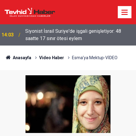
ABD VE İŞGALCİ İSRAİL GEMİLERİNE HÜRMÜZ
09:23
YASAĞI
Anasayfa
Video Haber
Esma'ya Mektup-VİDEO