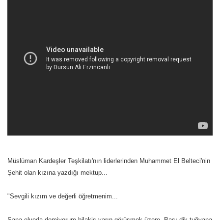
Müslüman Kardeşler Teşkilatı'nın liderlerinden Muhammet El Belteci'nin
Şehit olan kızına yazdığı mektup...
"Sevgili kızım ve değerli öğretmenim...
Sana elveda demiyorum bilakis yarın görüşmek üzere. Başı dik tuğyana