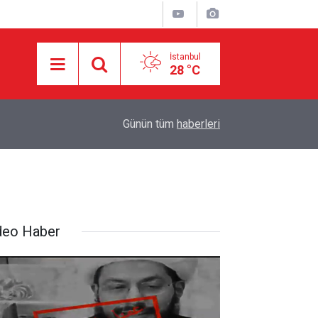
İstanbul
28 °C
ADI
10:11
ABD ordusunda İran çatlağı: Komutanlar çıkış arı
Günün tüm
haberleri
deo Haber