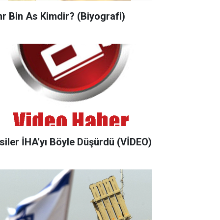
r Bin As Kimdir? (Biyografi)
siler İHA'yı Böyle Düşürdü (VİDEO)