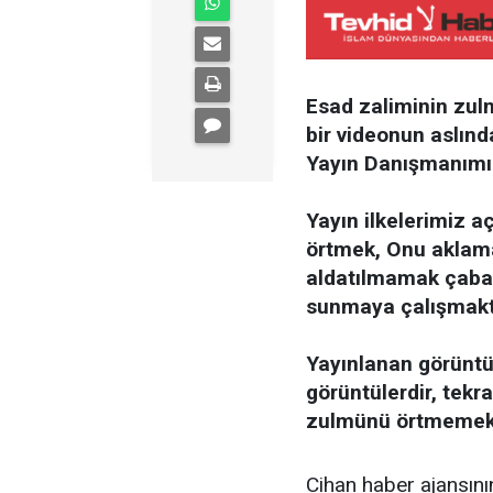
Esad zaliminin zulm
bir videonun aslın
Yayın Danışmanımız
Yayın ilkelerimiz 
örtmek, Onu aklam
aldatılmamak çabası 
sunmaya çalışmakt
Yayınlanan görüntü
görüntülerdir, tekra
zulmünü örtmemekt
Cihan haber ajansının