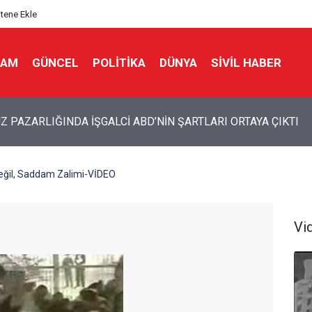
itene Ekle
LAM
GÜNCEL
POLITIKA
DÜNYA
SIVIL HABER
 MUHAFIZLARI: ABD VE İSRAİL’İN İRAN PLANI BOZGUNA UĞR
eğil, Saddam Zalimi-VİDEO
Vi