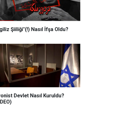
"İngiliz Şiiliği"(!) Nasıl İfşa Oldu?
nist Devlet Nasıl Kuruldu?
İDEO)