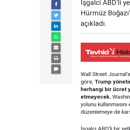
İşgalci ABD’li 
Hürmüz Boğazı’na
açıkladı.
Wall Street Journal’ı
göre,
Trump yönetim
herhangi bir ücret 
etmeyecek.
Washingt
yolunu kullanmasını 
düzenlemeye de karşı
İşgalci ABD’li bir y