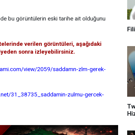
 de bu görüntülerin eski tarihe ait olduğunu
Fi
telerinde verilen görüntüleri, aşağıdaki
iyeden sonra izleyebilirsiniz.
slami.com/view/2059/saddamn-zlm-gerek-
e.net/31_38735_saddamin-zulmu-gercek-
Tw
Hi