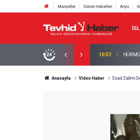
Manşetler
Günün Haberleri
Arşiv
S
İS
İ ABD’NİN ŞARTLARI ORTAYA ÇIKTI
24
10:30
DEVRİM
Anasayfa
Video Haber
Esad Zalimi D