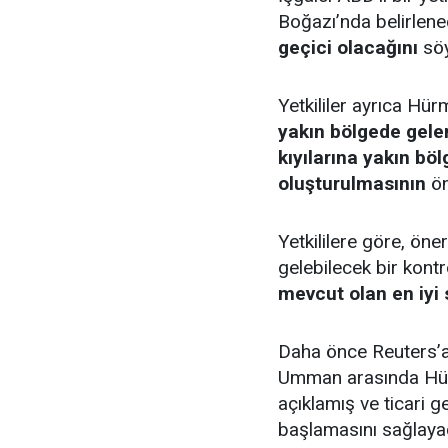
Boğazı’nda belirlene
geçici olacağını
söy
Yetkililer ayrıca Hü
yakın bölgede gele
kıyılarına yakın böl
oluşturulmasının
ön
Yetkililere göre, öne
gelebilecek bir kontro
mevcut olan en iyi
Daha önce Reuters’a k
Umman arasında Hür
açıklamış ve ticari g
başlamasını sağlaya