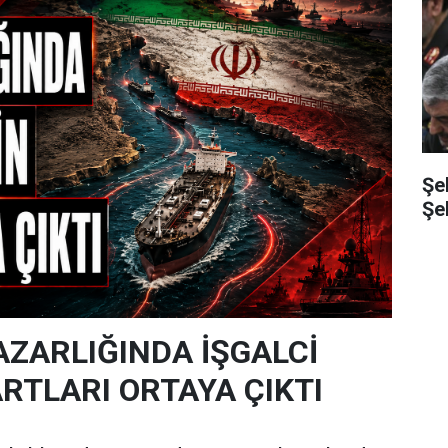
Şe
Şe
ZARLIĞINDA İŞGALCİ
RTLARI ORTAYA ÇIKTI