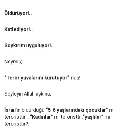
Öldürüyor!..
Katlediyor!..
Soykırım uyguluyor!..
Neymiş;
“Terör yuvalarını kurutuyor”
muş!..
Söyleyin Allah aşkına;
İsrail
’in öldürdüğü
“5-6 yaşlarındaki çocuklar”
mı
teröristtir...
“Kadınlar”
mı teröristtir,
“yaşlılar”
mı
teröristtir?..