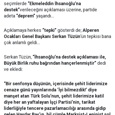
seçimlerde
“Ekmeleddin İhsanoğlu’na
destek”
verileceğini açıklaması üzerine, partide
adeta
“deprem”
yaşandı...
Açıklamaya herkes
“tepki”
gösterdi de;
Alperen
Ocakları Genel Başkanı Serkan Tüzün
’ün tepkisi bana
çok anlamlı geldi...
Serkan Tüzün,
“İhsanoğlu’na destek açıklaması ile,
Büyük Birlik ruhu bağrından hançerlenmiştir”
dedi
ve ekledi:
“Bir senfonya düşünün, içerisinde şehit liderimize
cenaze günü yayınlarında ‘İyi bilmezdik!’ diye
manşet atan Türk Solu’nun, şehit liderimize katil
diye her an yaftalayan İşçi Partisi’nin, tarikat
liderliğiyle tencere pazarlamacılığı arasında gidip
gelen Haydar Baş’ın, bil cümle Marksist-Leninist sol