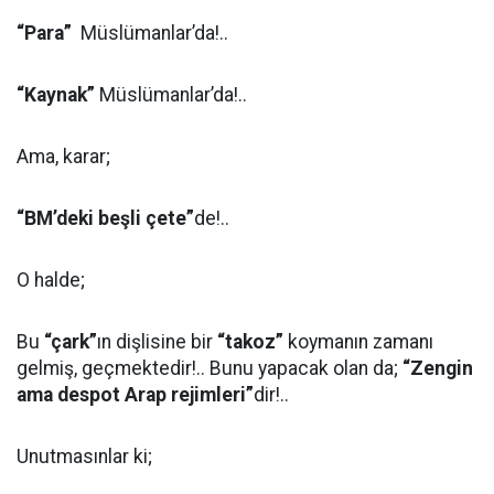
“Para”
Müslümanlar’da!..
“Kaynak”
Müslümanlar’da!..
Ama, karar;
“BM’deki beşli çete”
de!..
O halde;
Bu
“çark”
ın dişlisine bir
“takoz”
koymanın zamanı
gelmiş, geçmektedir!.. Bunu yapacak olan da;
“Zengin
ama despot Arap rejimleri”
dir!..
Unutmasınlar ki;