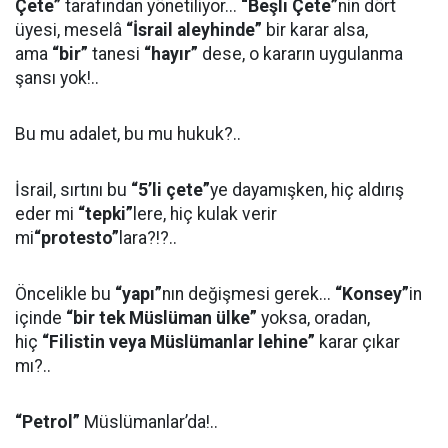
Çete”
tarafından yönetiliyor...
“Beşli Çete”
nin dört
üyesi, meselâ
“İsrail aleyhinde”
bir karar alsa,
ama
“bir”
tanesi
“hayır”
dese, o kararın uygulanma
şansı yok!..
Bu mu adalet, bu mu hukuk?..
İsrail, sırtını bu
“5’li çete”
ye dayamışken, hiç aldırış
eder mi
“tepki”
lere, hiç kulak verir
mi
“protesto”
lara?!?..
Öncelikle bu
“yapı”
nın değişmesi gerek...
“Konsey”
in
içinde
“bir tek Müslüman ülke”
yoksa, oradan,
hiç
“Filistin veya Müslümanlar lehine”
karar çıkar
mı?..
“Petrol”
Müslümanlar’da!..