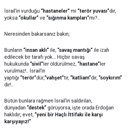
İsrail’in vurduğu
“hastaneler”
mi
“terör yuvası”
dır,
yoksa
“okullar”
ve
“sığınma kampları”
mı?..
Neresinden bakarsanız bakın;
Bunların
“insan aklı”
ile,
“savaş mantığı”
ile izah
edilecek bir tarafı yok... Hiçbir savaş
hukukunda
“sivil”
ler öldürülmez,
“hastane”
ler
vurulmaz!.. İsrail’in
yaptığı
“terör”
dür,
“vahşet”
tir,
“katliam”
dır,
“soykırım”
dır!..
Bütün bunlara rağmen İsrail’in saldırıları,
dünyadan
“destek”
görüyorsa, işte orada Erdoğan
haklıdır; evet,
“yeni bir Haçlı İttifakı ile karşı
karşıyayız!”