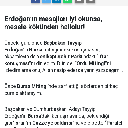
Erdoğan’ın mesajları iyi okunsa,
mesele kökünden hallolur!
Önceki gün; önce
Başbakan Tayyip
Erdoğan
’ın
Bursa
mitingindeki konuşmasını,
akşamleyin de
Yenikapı Şehir Parkı
’ndaki
“iftar
konuşması”
nı dinledim. Dün de,
“Ordu Mitingi”
ni
izledim ama onu, Allah nasip ederse yarın yazacağım...
Önce
Bursa Mitingi
’nde sarf ettiği sözlerden birkaç
cümle aktarayım.
Başbakan ve Cumhurbaşkanı Adayı Tayyip
Erdoğan’ın
Bursa
’daki konuşmasında; beklendiği
gibi
“İsrail’in Gazze’ye saldırısı”
na ve elbette
“Paralel