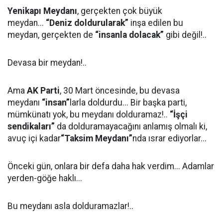
Yenikapı Meydanı
, gerçekten çok büyük
meydan...
“Deniz doldurularak”
inşa edilen bu
meydan, gerçekten de
“insanla dolacak”
gibi değil!..
Devasa bir meydan!..
Ama
AK Parti
, 30 Mart öncesinde, bu devasa
meydanı
“insan”
larla doldurdu... Bir başka parti,
mümkünatı yok, bu meydanı dolduramaz!..
“İşçi
sendikaları”
da dolduramayacağını anlamış olmalı ki,
avuç içi kadar
“Taksim Meydanı”
nda ısrar ediyorlar...
Önceki gün, onlara bir defa daha hak verdim... Adamlar
yerden-göğe haklı...
Bu meydanı asla dolduramazlar!..