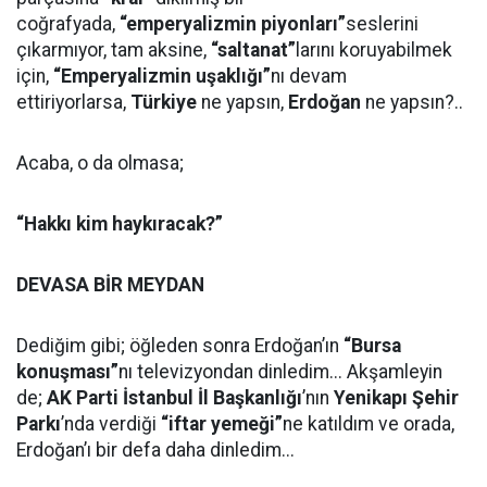
coğrafyada,
“emperyalizmin piyonları”
seslerini
çıkarmıyor, tam aksine,
“saltanat”
larını koruyabilmek
için,
“Emperyalizmin uşaklığı”
nı devam
ettiriyorlarsa,
Türkiye
ne yapsın,
Erdoğan
ne yapsın?..
Acaba, o da olmasa;
“Hakkı kim haykıracak?”
DEVASA BİR MEYDAN
Dediğim gibi; öğleden sonra Erdoğan’ın
“Bursa
konuşması”
nı televizyondan dinledim... Akşamleyin
de;
AK Parti İstanbul İl Başkanlığı
’nın
Yenikapı Şehir
Parkı
’nda verdiği
“iftar yemeği”
ne katıldım ve orada,
Erdoğan’ı bir defa daha dinledim...