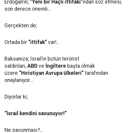
Erdoğan’ın;
“Yeni bir Haçlı ittifakı”
ndan söz etmesi,
son derece önemli...
Gerçekten de;
Ortada bir
“ittifak”
var!..
Baksanıza; İsrail’in bütün terörist
saldırıları,
ABD
ve
İngiltere
başta olmak
üzere
“Hıristiyan Avrupa ülkeleri”
tarafından
onaylanıyor...
Diyorlar ki;
“İsrail kendini savunuyor!”
Ne savunması?..