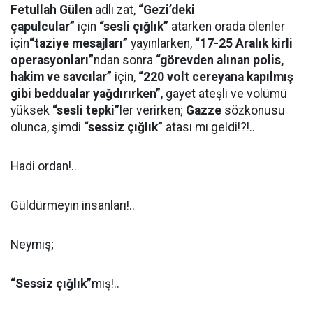
Fetullah Gülen
adlı zat,
“Gezi’deki
çapulcular”
için
“sesli çığlık”
atarken orada ölenler
için
“taziye mesajları”
yayınlarken,
“17-25 Aralık kirli
operasyonları”
ndan sonra
“görevden alınan polis,
hakim ve savcılar”
için,
“220 volt cereyana kapılmış
gibi beddualar yağdırırken”
, gayet ateşli ve volümü
yüksek
“sesli tepki”
ler verirken;
Gazze
sözkonusu
olunca, şimdi
“sessiz çığlık”
atası mı geldi!?!..
Hadi ordan!..
Güldürmeyin insanları!..
Neymiş;
“Sessiz çığlık”
mış!..