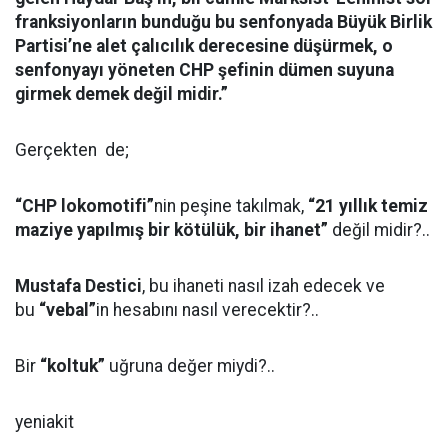
franksiyonların bunduğu bu senfonyada Büyük Birlik
Partisi’ne alet çalıcılık derecesine düşürmek, o
senfonyayı yöneten CHP şefinin dümen suyuna
girmek demek değil midir.”
Gerçekten
de;
“CHP lokomotifi”
nin peşine takılmak,
“21 yıllık temiz
maziye yapılmış bir kötülük, bir ihanet”
değil midir?..
Mustafa Destici
, bu ihaneti nasıl izah edecek ve
bu
“vebal”
in hesabını nasıl verecektir?..
Bir
“koltuk”
uğruna değer miydi?..
yeniakit