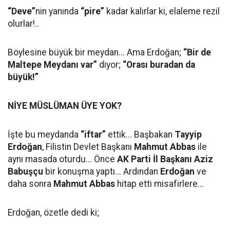
“Deve”
nin yanında
“pire”
kadar kalırlar ki, elaleme rezil
olurlar!..
Böylesine büyük bir meydan... Ama Erdoğan;
“Bir de
Maltepe Meydanı var”
diyor;
“Orası buradan da
büyük!”
NİYE MÜSLÜMAN ÜYE YOK?
İşte bu meydanda
“iftar”
ettik... Başbakan
Tayyip
Erdoğan
, Filistin Devlet Başkanı
Mahmut Abbas
ile
aynı masada oturdu... Önce
AK Parti İl Başkanı Aziz
Babuşçu
bir konuşma yaptı... Ardından
Erdoğan
ve
daha sonra
Mahmut Abbas
hitap etti misafirlere...
Erdoğan, özetle dedi ki;