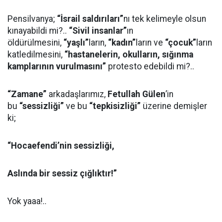
Pensilvanya;
“İsrail saldırıları”
nı tek kelimeyle olsun
kınayabildi mi?..
“Sivil insanlar”
ın
öldürülmesini,
“yaşlı”
ların,
“kadın”
ların ve
“çocuk”
ların
katledilmesini,
“hastanelerin, okulların, sığınma
kamplarının vurulmasını”
protesto edebildi mi?..
“Zamane”
arkadaşlarımız,
Fetullah Gülen
’in
bu
“sessizliği”
ve bu
“tepkisizliği”
üzerine demişler
ki;
“Hocaefendi’nin sessizliği,
Aslında bir sessiz çığlıktır!”
Yok yaaa!..