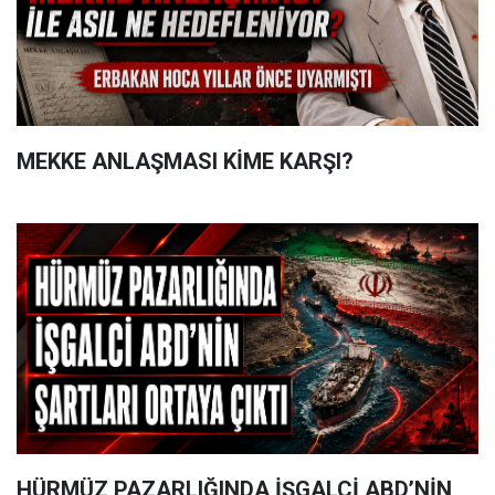
MEKKE ANLAŞMASI KİME KARŞI?
HÜRMÜZ PAZARLIĞINDA İŞGALCİ ABD’NİN