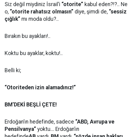
Siz değil miydiniz İsrail’i
“otorite”
kabul eden?!?.. Ne
o,
“otorite rahatsız olmasın”
diye, şimdi de,
“sessiz
çığlık”
mı moda oldu?..
Bırakın bu ayakları!..
Koktu bu ayaklar, koktu!..
Belli ki;
“Otoriteden izin alamadınız!”
BM’DEKİ BEŞLİ ÇETE!
Erdoğan’ın hedefinde, sadece
“ABD, Avrupa ve
Pensilvanya”
yoktu... Erdoğan’ın
hedefinde
AB
vardı,
BM
vardı,
“sözde insan hakları