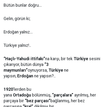
Bütün bunlar doğru...
Gelin, görün ki;
Erdoğan yalnız...
Türkiye yalnız!..
“Haçlı-Yahudi ittifakı”
na karşı, bir tek
Türkiye
sesini
çıkarıyor, bütün dünya
“3
maymunları”
oynuyorsa,
Türkiye
ne
yapsın,
Erdoğan
ne yapsın?..
1920
’lerden bu
yana
Ortadoğu
bölünmüş,
“parçalara”
ayrılmış, her
parçaya bir
“bez parçası”
bağlanmış, her bez
parçasına
“kral”
dikilmiş bir