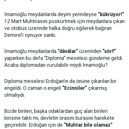
İmamoğlu meydanlarda deyim yerindeyse
“kükrüyor!”
12 Mart Muhtırasını püskürtmek için meydanlara çıkan
ve otobüs üzerinde halka doğru eğilerek bağıran
Demirel’i oynuyor sanki.
İmamoğlu meydanlarda
“dâvâlar”
üzerinden
“sörf”
yaparken bu defa “Diploma” meselesi gündeme geldi.
Acaba diplomadan vurulabilir miydi İmamoğlu?
Diploma meselesi Erdoğan’ın da önüne çıkarılan bir
engeldi. O zaman o engeli
“Ecinniler”
çıkarmış
olmalıydı.
Bizde birileri, başka odaklardan güç alan birileri
birisine taktı mı, devletin orasını burasını harekete
geçirebilir. Erdoğan için de
“Muhtar bile olamaz”