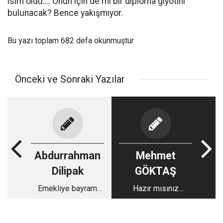
isim oldu.… Onun için de mi bir diploma giyotini
bulunacak? Bence yakışmıyor.
Bu yazı toplam 682 defa okunmuştur
Önceki ve Sonraki Yazılar
Abdurrahman
Mehmet
Dilipak
GÖKTAŞ
Emekliye bayram
Hazır mısınız
ikramiyesi + 1000 TL
zılgıtlar eşliğinde
halay çekmeye?