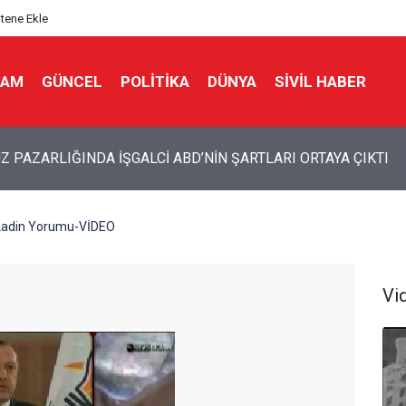
itene Ekle
LAM
GÜNCEL
POLITIKA
DÜNYA
SIVIL HABER
 PAZARLIĞINDA İŞGALCİ ABD’NİN ŞARTLARI ORTAYA ÇIKTI
Ladin Yorumu-VİDEO
Vi