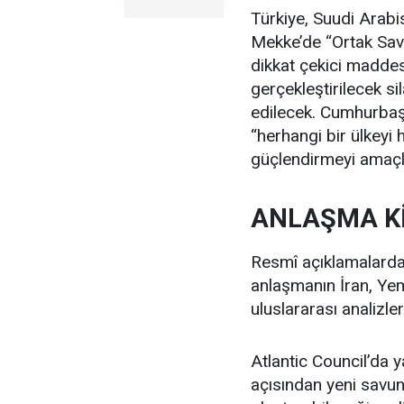
Türkiye, Suudi Arabi
Mekke’de “Ortak Sav
dikkat çekici maddes
gerçekleştirilecek sil
edilecek. Cumhurbaşk
“herhangi bir ülkeyi h
güçlendirmeyi amaçla
ANLAŞMA Kİ
Resmî açıklamalarda 
anlaşmanın İran, Yem
uluslararası analizle
Atlantic Council’da
açısından yeni savu