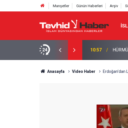
Manşetler
Günün Haberleri
Arşiv
S
İS
ŞI?
24
10:57
HÜRMÜZ
Anasayfa
Video Haber
Erdoğan'dan 