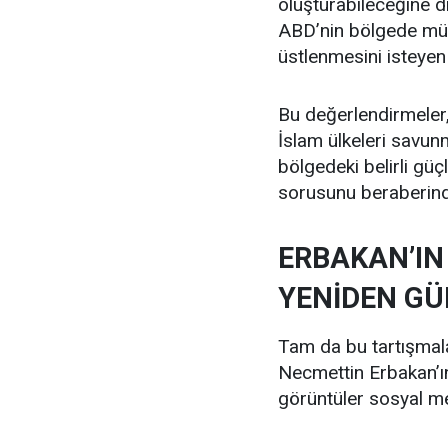
oluşturabileceğine d
ABD’nin bölgede müt
üstlenmesini isteyen 
Bu değerlendirmeler
İslam ülkeleri savun
bölgedeki belirli güç
sorusunu beraberinde
ERBAKAN’IN 
YENİDEN G
Tam da bu tartışmala
Necmettin Erbakan’ın 
görüntüler sosyal m