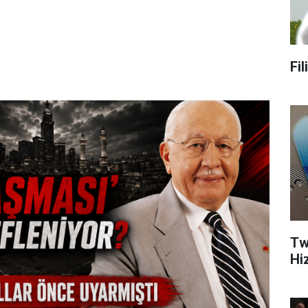
Fi
Tw
Hi