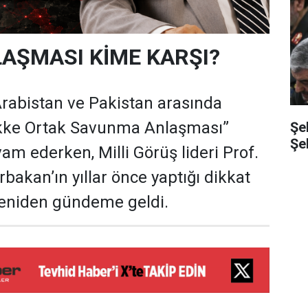
AŞMASI KİME KARŞI?
Arabistan ve Pakistan arasında
kke Ortak Savunma Anlaşması”
Şe
Şe
am ederken, Milli Görüş lideri Prof.
bakan’ın yıllar önce yaptığı dikkat
 yeniden gündeme geldi.