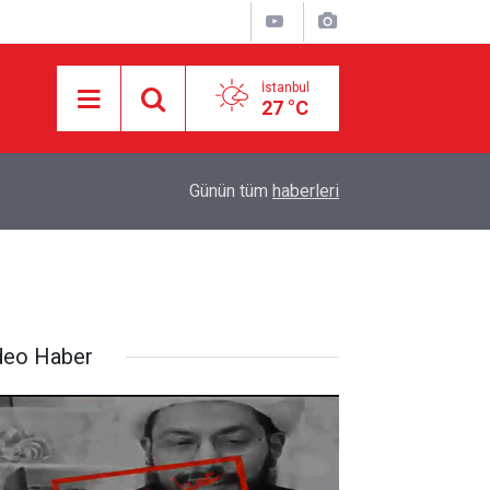
İstanbul
27 °C
10:30
DEVRİM MUHAFIZLARI: ABD VE İSRAİL’İN İR
Günün tüm
haberleri
deo Haber