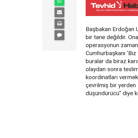
Başbakan Erdoğan Usa
bir tane değildir. O
operasyonun zamanla
Cumhurbaşkanı 'Biz t
buralar da biraz kar
olaydan sonra teslim
koordinatları vermek
çevrilmiş bir yerden
düşündürücü" diye k