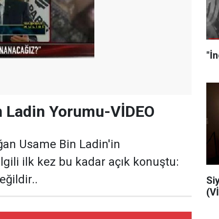
n Ladin Yorumu-VİDEO
an Usame Bin Ladin'in
lgili ilk kez bu kadar açık konuştu:
ğildir..
Siyo
(V