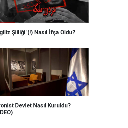
"İngiliz Şiiliği"(!) Nasıl İfşa Oldu?
nist Devlet Nasıl Kuruldu?
İDEO)