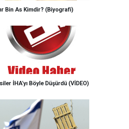
r Bin As Kimdir? (Biyografi)
siler İHA'yı Böyle Düşürdü (VİDEO)