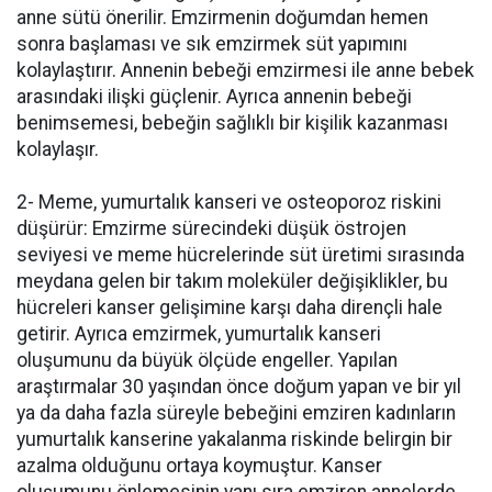
anne sütü önerilir. Emzirmenin doğumdan hemen
sonra başlaması ve sık emzirmek süt yapımını
kolaylaştırır. Annenin bebeği emzirmesi ile anne bebek
arasındaki ilişki güçlenir. Ayrıca annenin bebeği
benimsemesi, bebeğin sağlıklı bir kişilik kazanması
kolaylaşır.
2- Meme, yumurtalık kanseri ve osteoporoz riskini
düşürür: Emzirme sürecindeki düşük östrojen
seviyesi ve meme hücrelerinde süt üretimi sırasında
meydana gelen bir takım moleküler değişiklikler, bu
hücreleri kanser gelişimine karşı daha dirençli hale
getirir. Ayrıca emzirmek, yumurtalık kanseri
oluşumunu da büyük ölçüde engeller. Yapılan
araştırmalar 30 yaşından önce doğum yapan ve bir yıl
ya da daha fazla süreyle bebeğini emziren kadınların
yumurtalık kanserine yakalanma riskinde belirgin bir
azalma olduğunu ortaya koymuştur. Kanser
oluşumunu önlemesinin yanı sıra emziren annelerde