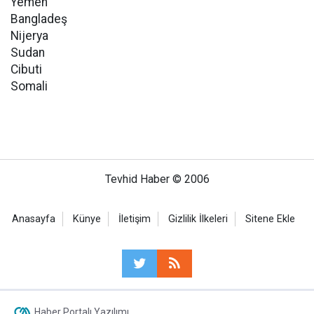
Yemen
Bangladeş
Nijerya
Sudan
Cibuti
Somali
Tevhid Haber © 2006
Anasayfa
Künye
İletişim
Gizlilik İlkeleri
Sitene Ekle
Haber Portalı Yazılımı