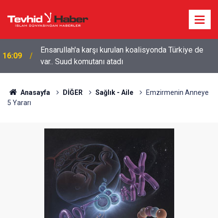
Ensarullah'a karşı kurulan koalisyonda Türkiye de
16:09
var.. Suud komutanı atadı
Yemen'in Suudi paralı askerlerine yönelik
15:28
operasyonunda ölü sayısı 58'e yükseldi
Anasayfa
DİĞER
Sağlık - Aile
Emzirmenin Anneye
5 Yararı