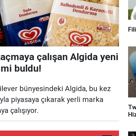
Fi
açmaya çalışan Algida yeni
smi buldu!
ilever bünyesindeki Algida, bu kez
ıyla piyasaya çıkarak yerli marka
Tw
ya çalışıyor.
Hi