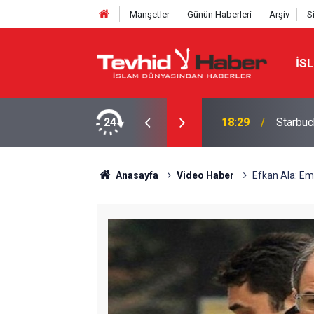
Manşetler
Günün Haberleri
Arşiv
S
İS
a yeni bir marka ismi buldu!
24
18:29
Starbuc
Anasayfa
Video Haber
Efkan Ala: Em