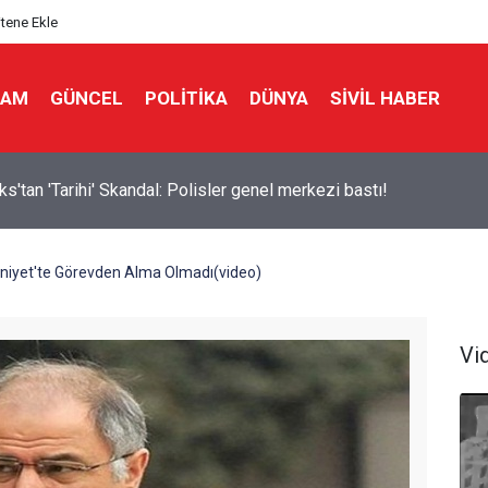
itene Ekle
LAM
GÜNCEL
POLITIKA
DÜNYA
SIVIL HABER
ks'tan 'Tarihi' Skandal: Polisler genel merkezi bastı!
niyet'te Görevden Alma Olmadı(video)
Vi