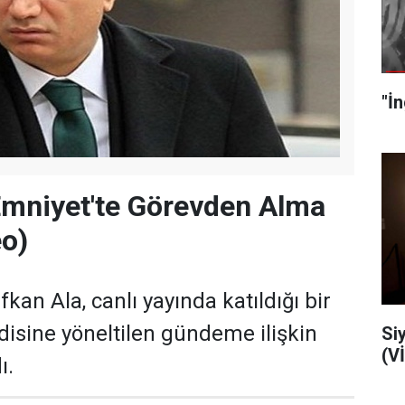
Emniyet'te Görevden Alma
eo)
fkan Ala, canlı yayında katıldığı bir
sine yöneltilen gündeme ilişkin
Siyo
(V
ı.