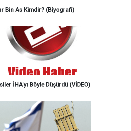
r Bin As Kimdir? (Biyografi)
siler İHA'yı Böyle Düşürdü (VİDEO)