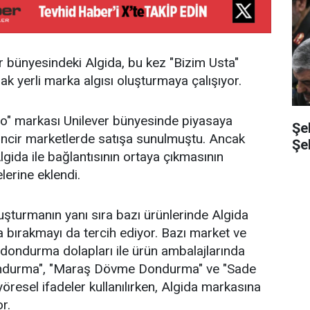
r bünyesindeki Algida, bu kez "Bizim Usta"
ak yerli marka algısı oluşturmaya çalışıyor.
" markası Unilever bünyesinde piyasaya
Şe
zincir marketlerde satışa sunulmuştu. Ancak
Şe
gida ile bağlantısının ortaya çıkmasının
lerine eklendi.
luşturmanın yanı sıra bazı ürünlerinde Algida
 bırakmayı da tercih ediyor. Bazı market ve
dondurma dolapları ile ürün ambalajlarında
durma", "Maraş Dövme Dondurma" ve "Sade
öresel ifadeler kullanılırken, Algida markasına
r.