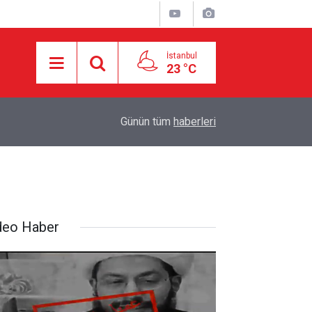
İstanbul
23 °C
16:21
İşgalci Yerleşimciler Filistinlilerin Evlerini Ateşe 
Günün tüm
haberleri
deo Haber