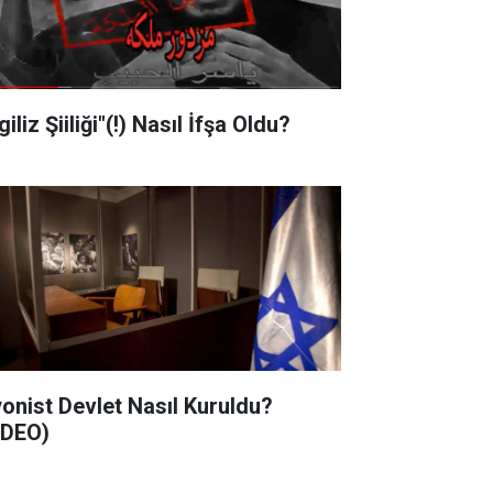
"İngiliz Şiiliği"(!) Nasıl İfşa Oldu?
nist Devlet Nasıl Kuruldu?
İDEO)