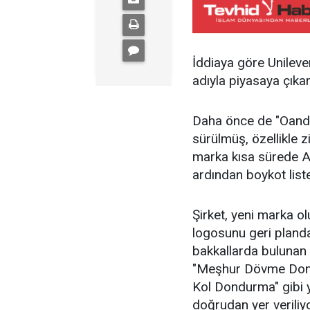
İddiaya göre Unileve
adıyla piyasaya çıkar
Daha önce de "Oando
sürülmüş, özellikle 
marka kısa sürede Al
ardından boykot liste
Şirket, yeni marka o
logosunu geri planda
bakkallarda bulunan 
"Meşhur Dövme Don
Kol Dondurma" gibi y
doğrudan yer veriliyo