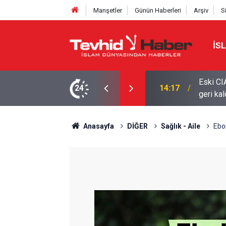
Manşetler
Günün Haberleri
Arşiv
S
İS
savaşı Washington'u zayıflattı, rakiplere karşı
24
11:22
MEKKE
Anasayfa
DİĞER
Sağlık - Aile
Ebol