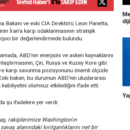
Me
dij
a Bakanı ve eski CIA Direktörü Leon Panetta,
in İran'a karşı odaklanmasının stratejik
çarpıcı bir değerlendirmede bulundu.
lamada, ABD'nin enerjisini ve askeri kaynaklarını
laştırmasının, Çin, Rusya ve Kuzey Kore gibi
lere karşı savunma pozisyonunu önemli ölçüde
ti. Eski bakan, bu durumun ABD'nin uluslararası
 kabiliyetini olumsuz etkilediğini ifade etti.
Ya
a şu ifadelere yer verdi:
aş, rakiplerimize Washington'ın
 savaş alanındaki kırılganlıklarını net bir