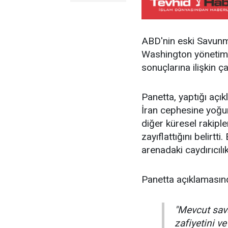
ABD'nin eski Savunm
Washington yönetimin
sonuçlarına ilişkin 
Panetta, yaptığı açık
İran cephesine yoğun
diğer küresel rakip
zayıflattığını belirt
arenadaki caydırıcılık
Panetta açıklamasınd
"Mevcut sav
zafiyetini ve