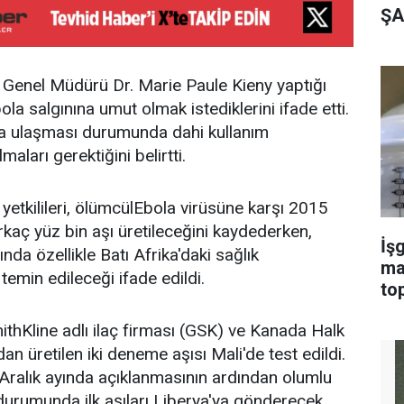
ŞA
 Genel Müdürü Dr. Marie Paule Kieny yaptığı
ola salgınına umut olmak istediklerini ifade etti.
ıya ulaşması durumunda dahi kullanım
maları gerektiğini belirtti.
yetkilileri, ölümcülEbola virüsüne karşı 2015
birkaç yüz bin aşı üretileceğini kaydederken,
İşg
ında özellikle Batı Afrika'daki sağlık
ma
 temin edileceği ifade edildi.
top
hKline adlı ilaç firması (GSK) ve Kanada Halk
ndan üretilen iki deneme aşısı Mali'de test edildi.
n Aralık ayında açıklanmasının ardından olumlu
durumunda ilk aşıları Liberya'ya gönderecek.