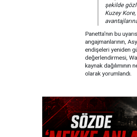
şekilde göz
Kuzey Kore, 
avantajlarına
Panetta'nın bu uyarı
angajmanlarının, Asy
endişeleri yeniden gü
değerlendirmesi, Was
kaynak dağılımının ne
olarak yorumlandı.