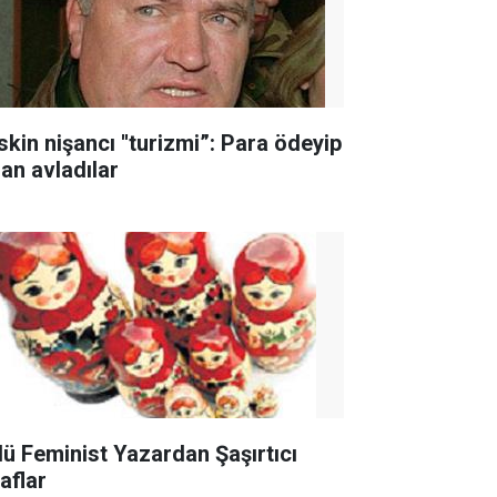
skin nişancı ''turizmi”: Para ödeyip
san avladılar
lü Feminist Yazardan Şaşırtıcı
raflar