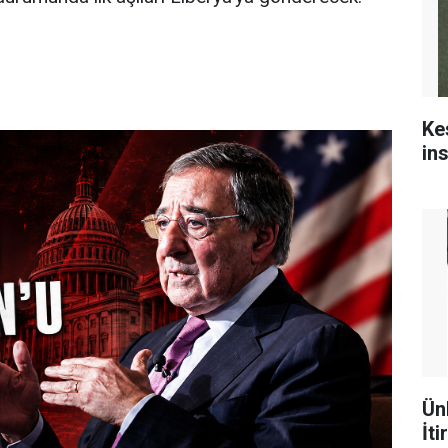
Ke
in
Ün
İti