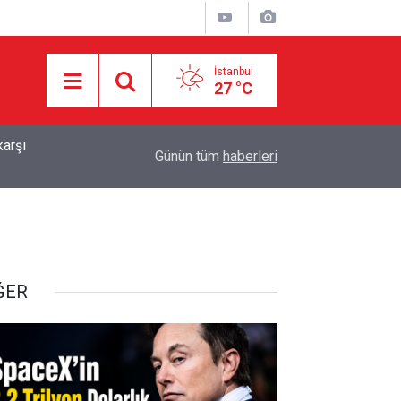
İstanbul
27 °C
10:57
HÜRMÜZ PAZARLIĞINDA İŞGALCİ ABD’NİN ŞAR
Günün tüm
haberleri
ĞER