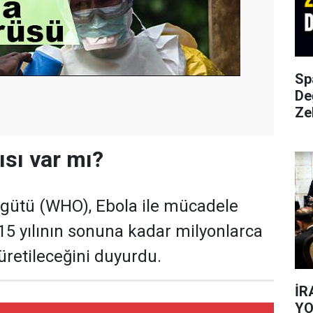
Sp
De
Ze
ısı var mı?
rgütü (WHO), Ebola ile mücadele
5 yılının sonuna kadar milyonlarca
üretileceğini duyurdu.
İR
YO