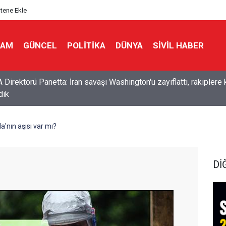
itene Ekle
LAM
GÜNCEL
POLITIKA
DÜNYA
SIVIL HABER
 ANLAŞMASI KİME KARŞI?
a'nın aşısı var mı?
Dİ