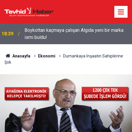
Starbucks'tan 'Tarihi' Skandal: Polisler genel
18:29
merkezi bastı!
Anasayfa
Ekonomi
Dumankaya İnşaatın Sahiplerine
Şok