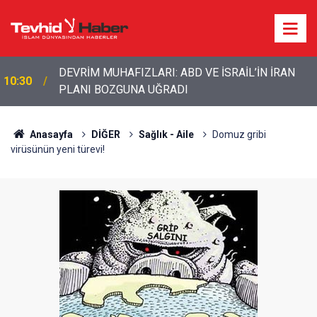
10:11
ABD ordusunda İran çatlağı: Komutanlar çıkış arıyor
Anasayfa
DİĞER
Sağlık - Aile
Domuz gribi
virüsünün yeni türevi!