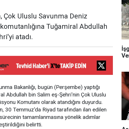
n, Çok Uluslu Savunma Deniz
 komutanlığına Tuğamiral Abdullah
ri'yi atadı.
İş
Ve
unma Bakanlığı, bugün (Perşembe) yaptığı
l Abdullah bin Salim eş-Şehri'nin Çok Uluslu
syonu Komutanı olarak atandığını duyurdu.
n, 30 Temmuz'da Riyad tarafından ilan edilen
 sürecinin tamamlanmasına yönelik adımlar
irildiğini belirtti.