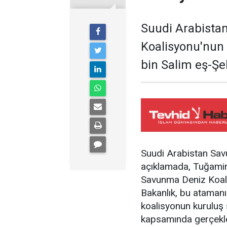
Suudi Arabista
Koalisyonu'nun
bin Salim eş-Şeh
Suudi Arabistan Sav
açıklamada, Tuğamira
Savunma Deniz Koali
Bakanlık, bu atamanı
koalisyonun kuruluş
kapsamında gerçekleşt