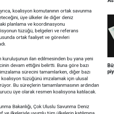
As
yrıca, koalisyon komutanının ortak savunma
teceğini, üye ülkeler ile diğer deniz
daki planlama ve koordinasyonu
lisyonun tüzüğü, belgeleri ve referans
usunda ortak faaliyet ve görevleri
dı.
n kuruluşunun ilan edilmesinden bu yana yeni
Bü
ecinin devam ettiğini belirtti. Buna göre bazı
pi
yi imzalama sürecini tamamlarken, diğer bazı
 ve koalisyon tüzüğünü imzalamak için ulusal
ürüyor. Bu süreçlerin tamamlanmasının ardından
urucu üye olarak resmen koalisyona katılacak.
unma Bakanlığı, Çok Uluslu Savunma Deniz
 ve ilkeleriyle uyumlu tüm ülkelerin katılımına