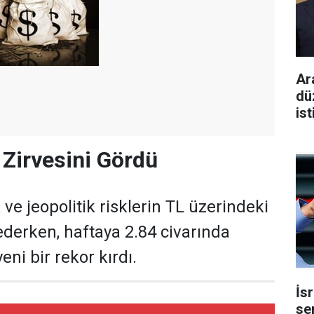
Ar
dü
ist
 Zirvesini Gördü
k ve jeopolitik risklerin TL üzerindeki
derken, haftaya 2.84 civarında
eni bir rekor kırdı.
İs
se