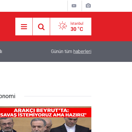
İstanbul
30 °C
14:03
Siyonist İsrail Suriye'de işgali genişletiyor: 48 
Günün tüm
haberleri
onomi