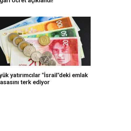
gari Ücret açıklandı!
yük yatırımcılar "İsrail"deki emlak
yasasını terk ediyor