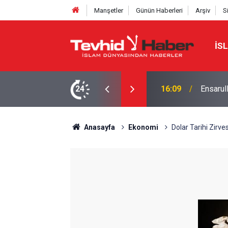
Manşetler
Günün Haberleri
Arşiv
S
İS
Yemen'i
syonda Türkiye de var.. Suud komutanı atadı
24
15:28
yükseld
Anasayfa
Ekonomi
Dolar Tarihi Zirve