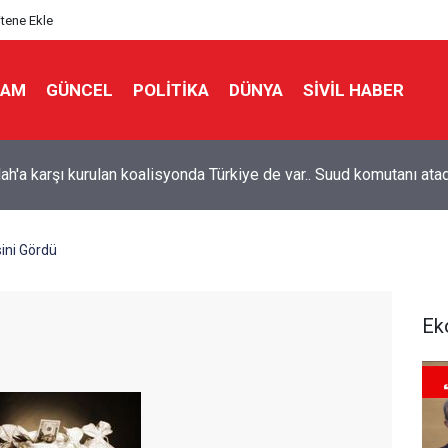
itene Ekle
LAM
GÜNCEL
POLITIKA
DÜNYA
SIVIL HABER
n Suudi paralı askerlerine yönelik operasyonunda ölü sayısı 58'e
i
sini Gördü
Ek