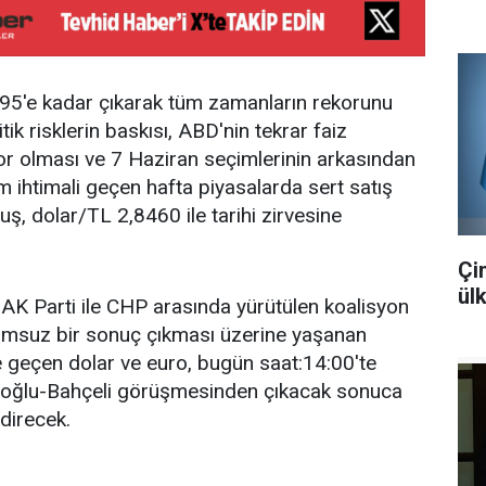
95'e kadar çıkarak tüm zamanların rekorunu
litik risklerin baskısı, ABD'nin tekrar faiz
ıyor olması ve 7 Haziran seçimlerinin arkasından
 ihtimali geçen hafta piyasalarda sert satış
ş, dolar/TL 2,8460 ile tarihi zirvesine
Çi
ül
AK Parti ile CHP arasında yürütülen koalisyon
msuz bir sonuç çıkması üzerine yaşanan
şe geçen dolar ve euro, bugün saat:14:00'te
toğlu-Bahçeli görüşmesinden çıkacak sonuca
direcek.