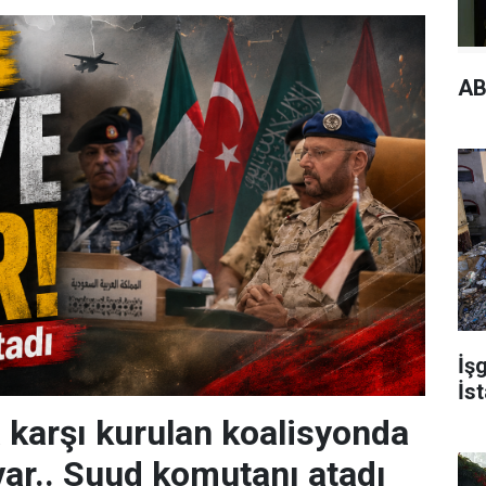
AB
İşg
İst
a karşı kurulan koalisyonda
var.. Suud komutanı atadı