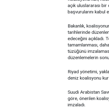
açık uluslararası bi
başvurularını kabul e
Bakanlık, koalisyon
tarihlerinde düzenle
edeceğini açıkladı. 
tamamlanması, daha f
tüzüğünü imzalaması 
düzenlemelerin sonuç
Riyad yönetimi, yakl
deniz koalisyonu kur
Suudi Arabistan Savu
göre, önerilen koalis
imzaladı.