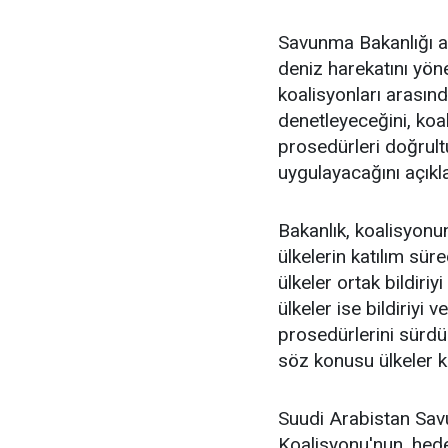
Savunma Bakanlığı a
deniz harekatını yöne
koalisyonları arasın
denetleyeceğini, koa
prosedürleri doğrult
uygulayacağını açıkla
Bakanlık, koalisyonu
ülkelerin katılım sür
ülkeler ortak bildiri
ülkeler ise bildiriyi
prosedürlerini sürd
söz konusu ülkeler k
Suudi Arabistan Sav
Koalisyonu'nun, hedef