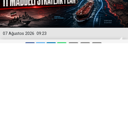
07 Ağustos 2026
09:23
ABD VE İŞGALCİ İSRAİL GEMİLERİNE
HÜRMÜZ YASAĞI
İran İslami Şura Meclisi Başkanlık Divanı Üyesi Ali
Selimi, Meclis’e bağlı Ulusal Güvenlik ve Dış Politika
Komisyonunun Hürmüz’de güvenliğin sağlanmasına
yönelik stratejik planın ilk ayrıntılarını incelediğini
açıkladı.