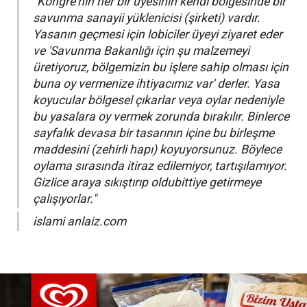
"Kongre'nin her bir üyesinin kendi bölgesinde bir
savunma sanayii yüklenicisi (şirketi) vardır.
Yasanın geçmesi için lobiciler üyeyi ziyaret eder
ve 'Savunma Bakanlığı için şu malzemeyi
üretiyoruz, bölgemizin bu işlere sahip olması için
buna oy vermenize ihtiyacımız var' derler. Yasa
koyucular bölgesel çıkarlar veya oylar nedeniyle
bu yasalara oy vermek zorunda bırakılır. Binlerce
sayfalık devasa bir tasarının içine bu birleşme
maddesini (zehirli hapı) koyuyorsunuz. Böylece
oylama sırasında itiraz edilemiyor, tartışılamıyor.
Gizlice araya sıkıştırıp oldubittiye getirmeye
çalışıyorlar."
islami anlaiz.com