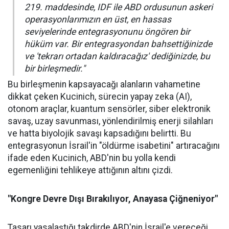
219. maddesinde, IDF ile ABD ordusunun askeri
operasyonlarımızın en üst, en hassas
seviyelerinde entegrasyonunu öngören bir
hüküm var. Bir entegrasyondan bahsettiğinizde
ve 'tekrarı ortadan kaldıracağız' dediğinizde, bu
bir birleşmedir."
Bu birleşmenin kapsayacağı alanların vahametine
dikkat çeken Kucinich, sürecin yapay zeka (AI),
otonom araçlar, kuantum sensörler, siber elektronik
savaş, uzay savunması, yönlendirilmiş enerji silahları
ve hatta biyolojik savaşı kapsadığını belirtti. Bu
entegrasyonun İsrail'in "öldürme isabetini" artıracağını
ifade eden Kucinich, ABD'nin bu yolla kendi
egemenliğini tehlikeye attığının altını çizdi.
"Kongre Devre Dışı Bırakılıyor, Anayasa Çiğneniyor"
Tasarı yasalaştığı takdirde ABD'nin İsrail'e vereceği