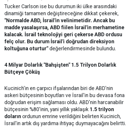
Tucker Carlson ise bu durumun iki ülke arasındaki
dinamiği tamamen değiştireceğine dikkat çekerek,
"Normalde ABD, İsrail'in velinimetidir. Ancak bu
madde yasalaşırsa, ABD fiilen İsrail'in merhametine
kalacak. İsrail teknolojiyi geri çekerse ABD ordusu
felç olur. Bu durum İsrail'i doğrudan direksiyon
koltuğuna oturtur"
değerlendirmesinde bulundu.
4 Milyar Dolarlık "Bahşişten" 1.5 Trilyon Dolarlık
Bütçeye Çöküş
Kucinich'in en çarpıcı ifşalarından biri de ABD'nin
askeri bütçesinin boyutları ve İsrail'in bu devasa fona
doğrudan erişim sağlaması oldu. ABD'nin harcanabilir
bütçesinin %80'inin, yani yıllık yaklaşık
1.5 trilyon
doların
ordunun emrine verildiğini belirten Kucinich,
İsrail'in artık dış yardıma ihtiyaç duymayacağını belirtti.