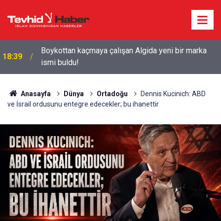
Starbucks'tan 'Tarihi' Skandal: Polisler genel
18:29
merkezi bastı!
Anasayfa
Dünya
Ortadoğu
Dennis Kucinich: ABD
ve İsrail ordusunu entegre edecekler; bu ihanettir