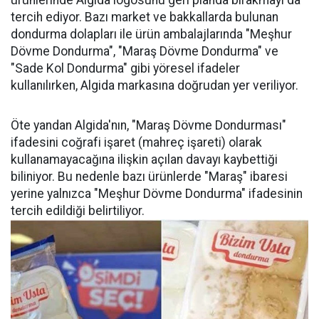
ürünlerinde Algida logosunu geri planda bırakmayı da
tercih ediyor. Bazı market ve bakkallarda bulunan
dondurma dolapları ile ürün ambalajlarında "Meşhur
Dövme Dondurma", "Maraş Dövme Dondurma" ve
"Sade Kol Dondurma" gibi yöresel ifadeler
kullanılırken, Algida markasına doğrudan yer veriliyor.
Öte yandan Algida'nın, "Maraş Dövme Dondurması"
ifadesini coğrafi işaret (mahreç işareti) olarak
kullanamayacağına ilişkin açılan davayı kaybettiği
biliniyor. Bu nedenle bazı ürünlerde "Maraş" ibaresi
yerine yalnızca "Meşhur Dövme Dondurma" ifadesinin
tercih edildiği belirtiliyor.