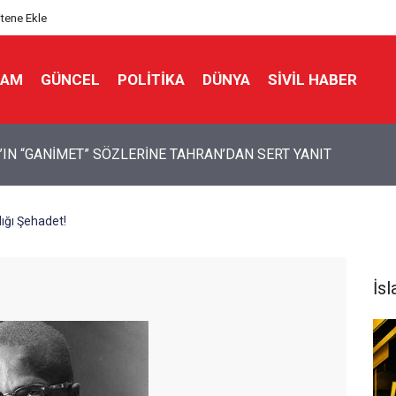
itene Ekle
LAM
GÜNCEL
POLITIKA
DÜNYA
SIVIL HABER
 Bir Seda: Uluslararası Filistin Konvoyu
ığı Şehadet!
İs