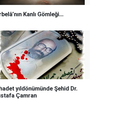
rbelâ’nın Kanlı Gömleği…
hadet yıldönümünde Şehid Dr.
stafa Çamran