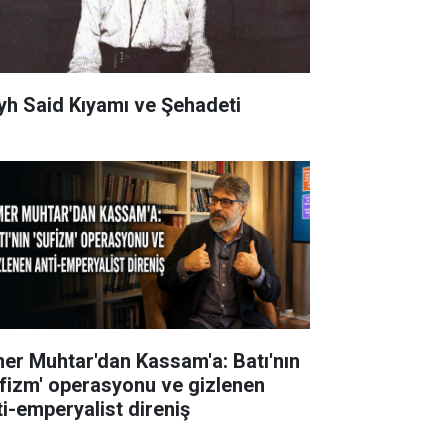
yh Said Kıyamı ve Şehadeti
er Muhtar'dan Kassam'a: Batı'nın
ufizm' operasyonu ve gizlenen
ti-emperyalist direniş