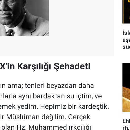
İs
uşa
su
'in Karşılığı Şehadet!
n ama; tenleri beyazdan daha
nlarla aynı bardaktan su içtim, ve
emek yedim. Hepimiz bir kardeştik.
 bir Müslüman değilim. Gerçek
Eh
olan Hz. Muhammed ırkçılığı
rh.