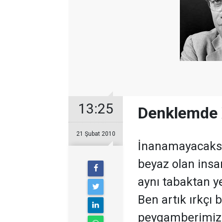
13:25
Denklemde X
21 Şubat 2010
İnanamayacaksı
beyaz olan insa
aynı tabaktan y
Ben artık ırkçı
peygamberimiz 