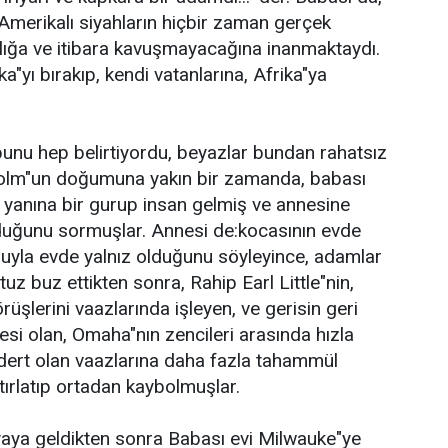
merikalı siyahların hiçbir zaman gerçek
lığa ve itibara kavuşmayacağına inanmaktaydı.
"yı bırakıp, kendi vatanlarına, Afrika"ya
unu hep belirtiyordu, beyazlar bundan rahatsız
alcolm"un doğumuna yakın bir zamanda, babası
 yanına bir gurup insan gelmiş ve annesine
duğunu sormuşlar. Annesi de:kocasının evde
uyla evde yalnız olduğunu söyleyince, adamlar
tuz buz ettikten sonra, Rahip Earl Little"nin,
üşlerini vaazlarında işleyen, ve gerisin geri
esi olan, Omaha"nın zencileri arasında hızla
 dert olan vaazlarına daha fazla tahammül
ırlatıp ortadan kaybolmuşlar.
ya geldikten sonra Babası evi Milwauke"ye