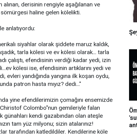
n alınan, derisinin rengiyle aşağılanan ve
sömürgesi haline gelen kölelikti.
e anlatıyordu:
Şe
erikalı siyahlar olarak şiddete maruz kaldık,
şadık, tarla kölesi ve ev kölesi olarak... tarla
dı çalıştı, efendisinin verdiği kadar yedi, izin
...ev kölesi ise, efendisinin artıklarını yedi ve
indi, evleri yandığında yangına ilk koşan oydu,
unda patron hasta mıyız? dedi..."
nda yine efendilerimizin çomağını ensemizde
a Chiristof Colombo"nun gemileriyle falan
Öm
k günahları kendi gazabından olan ateşle
's
ızın tam yüz milyonu; sizin atalarınız!
an
ar tarafından katledildiler. Kendilerine köle