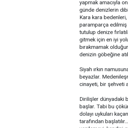
yapmak amacıyla on-
günde denizlerin dib
Kara kara bedenleri, k
paramparça edilmiş k
tutulup denize fırlat
gitmek için en iyi yo
bırakmamak olduğunu
denizin göbeğine atıl
Siyah ırkın namusun
beyazlar. Medenileşm
cinayeti, bir şehveti 
Dirilişler dünyadaki
başlar. Tabi bu çök
dolayı uykuları kaçan
tarafından başlatılır