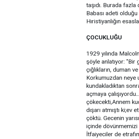
taşıdı. Burada fazla 
Babası adeti olduğu ü
Hıristiyanlığın esasla
ÇOCUKLUĞU
1929 yılında Malcolm 
şöyle anlatıyor: "Bir
çığlıkların, duman ve
Korkumuzdan neye uğ
kundakladıktan sonr
açmaya çalışıyordu..
çökecekti,Annem kuc
dışarı atmıştı ki;ev 
çöktü. Gecenin yarıs
içinde dövünmemizi 
İtfaiyeciler de etraf