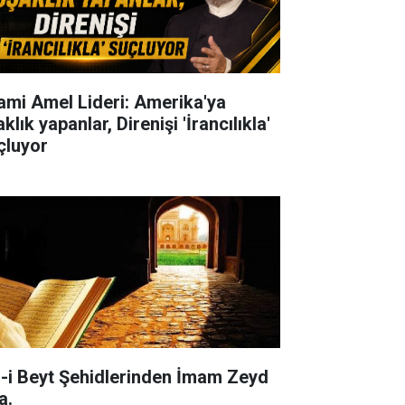
lami Amel Lideri: Amerika'ya
klık yapanlar, Direnişi 'İrancılıkla'
çluyor
l-i Beyt Şehidlerinden İmam Zeyd
a.