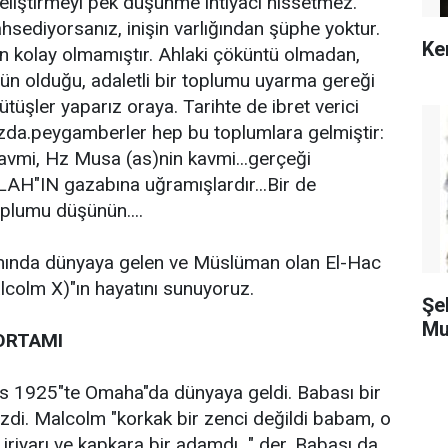
geliştirmeyi pek düşünme ihtiyacı hissetmez.
hsediyorsanız, inişin varlığından şüphe yoktur.
Ke
n kolay olmamıştır. Ahlaki çöküntü olmadan,
ün olduğu, adaletli bir toplumu uyarma gereği
tüşler yaparız oraya. Tarihte de ibret verici
ızda.peygamberler hep bu toplumlara gelmiştir:
avmi, Hz Musa (as)nin kavmi...gerçeği
AH"IN gazabına uğramışlardır...Bir de
oplumu düşünün....
amında dünyaya gelen ve Müslüman olan El-Hac
colm X)"ın hayatını sunuyoruz.
Şe
Mu
ORTAMI
1925"te Omaha"da dünyaya geldi. Babası bir
aizdi. Malcolm "korkak bir zenci değildi babam, o
riyarı ve kapkara bir adamdı..." der. Babası da,