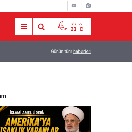
İstanbul
23 °C
18:55
İran ile Umman arasında Hürmüz'de genel çerçev
Günün tüm
haberleri
lam