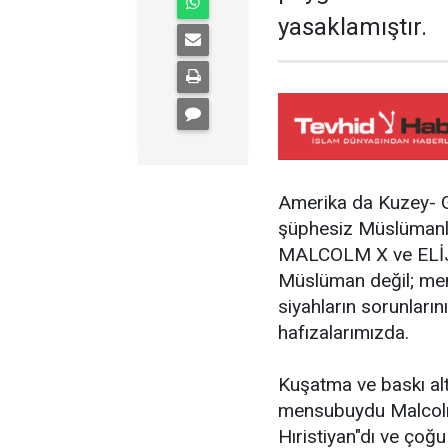
yasaklamıştır.
Amerika da Kuzey- G
şüphesiz Müslümanlık
MALCOLM X ve ELİJ
Müslüman değil; men
siyahların sorunların
hafızalarımızda.
Kuşatma ve baskı alt
mensubuydu Malcolm 
Hıristiyan"dı ve çoğu