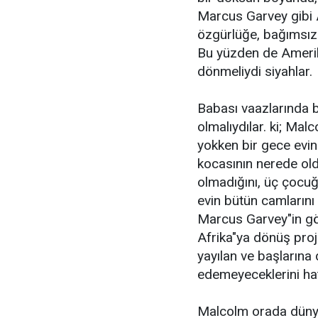
Marcus Garvey gibi A
özgürlüğe, bağımsız
Bu yüzden de Amerika
dönmeliydi siyahlar.
Babası vaazlarında b
olmalıydılar. ki; M
yokken bir gece evin
kocasının nerede ol
olmadığını, üç çocuğ
evin bütün camlarını 
Marcus Garvey"in gör
Afrika"ya dönüş proj
yayılan ve başlarına
edemeyeceklerini hat
Malcolm orada dünya