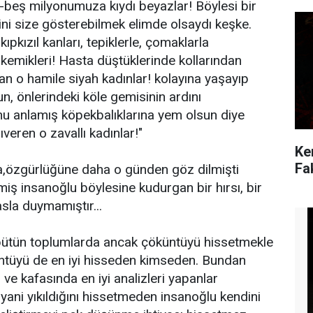
beş milyonumuza kıydı beyazlar! Böylesi bir
ini size gösterebilmek elimde olsaydı keşke.
ıpkızıl kanları, tepiklerle, çomaklarla
emikleri! Hasta düştüklerinde kollarından
ılan o hamile siyah kadınlar! kolayına yaşayıp
lun, önlerindeki köle gemisinin ardını
 anlamış köpekbalıklarına yem olsun diye
ıveren o zavallı kadınlar!"
Ke
Fa
a,özgürlüğüne daha o günden göz dilmişti
iş insanoğlu böylesine kudurgan bir hırsı, bir
asla duymamıştır...
 bütün toplumlarda ancak çöküntüyü hissetmekle
üntüyü de en iyi hisseden kimseden. Bundan
 ve kafasında en iyi analizleri yapanlar
...yani yıkıldığını hissetmeden insanoğlu kendini