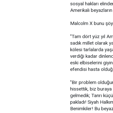
sosyal hakları elinde
Amerikalı beyazların 
Malcolm X bunu şöyl
"Tam dört yüz yıl Am
sadık millet olarak ya
kölesi tarlalarda yaşa
verdiği kadar dinlendi
eski elbiselerini giy
efendisi hasta olduğ
"Bir problem olduğu
hissettik, biz buray
gelmedik; Tanrı küçü
pakladı! Siyah Halkım
Benimkiler! Bu beyazl