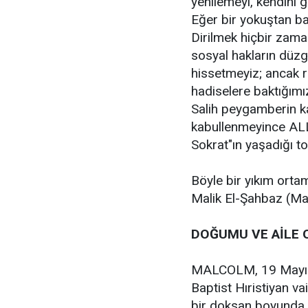
yenilemeyi, kendini 
Eğer bir yokuştan ba
Dirilmek hiçbir zama
sosyal hakların düzg
hissetmeyiz; ancak rü
hadiselere baktığım
Salih peygamberin k
kabullenmeyince ALL
Sokrat"ın yaşadığı t
Böyle bir yıkım ort
Malik El-Şahbaz (Mal
DOĞUMU VE AİLE 
MALCOLM, 19 Mayıs 
Baptist Hıristiyan v
bir doksan boyunda, i