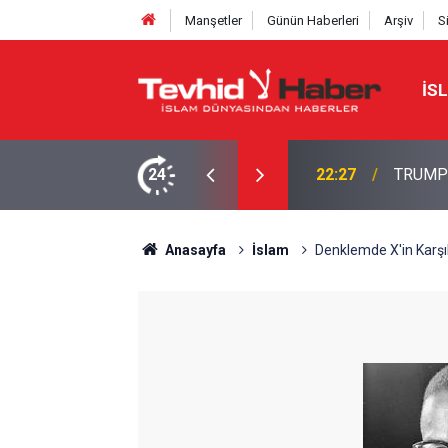
Manşetler
Günün Haberleri
Arşiv
S
İS
NE TAHRAN’DAN SERT YANIT
24
22:13
İbrahimî
Anasayfa
İslam
Denklemde X'in Karşıl