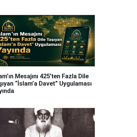
lam’ın Mesajını 425’ten Fazla Dile
şıyan “İslam’a Davet” Uygulaması
yında