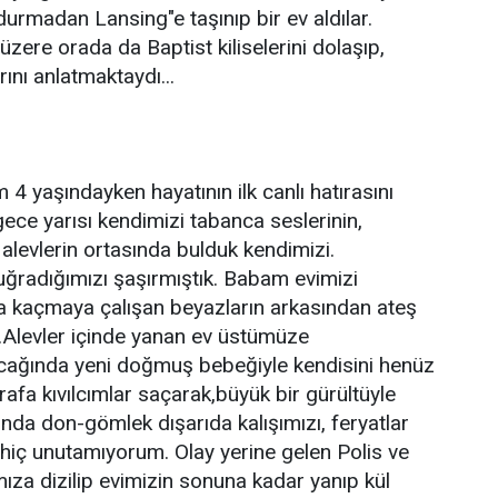
durmadan Lansing"e taşınıp bir ev aldılar.
zere orada da Baptist kiliselerini dolaşıp,
rını anlatmaktaydı...
4 yaşındayken hayatının ilk canlı hatırasını
 gece yarısı kendimizi tabanca seslerinin,
 alevlerin ortasında bulduk kendimizi.
radığımızı şaşırmıştık. Babam evimizi
a kaçmaya çalışan beyazların arkasından ateş
.Alevler içinde yanan ev üstümüze
ağında yeni doğmuş bebeğiyle kendisini henüz
etrafa kıvılcımlar saçarak,büyük bir gürültüyle
ında don-gömlek dışarıda kalışımızı, feryatlar
hiç unutamıyorum. Olay yerine gelen Polis ve
ımıza dizilip evimizin sonuna kadar yanıp kül