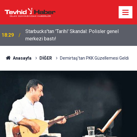
Starbucks'tan 'Tarihi' Skandal: Polisler genel
18:29
merkezi bastı!
İşgalci Yerleşimciler Filistinlilerin Evlerini Ateşe
16:21
Verdi: 6 Yaralı
Anasayfa
DİĞER
Demirtaş'tan PKK Güzellemesi Geldi