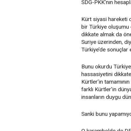
SDG-PKK’nın hesapla
Kürt siyasi hareketi 
bir Türkiye oluşumu 
dikkate almak da öne
Suriye üzerinden, diy
Türkiye’de sonuçlar
Bunu okurdu Türkiy
hassasiyetini dikkate 
Kürtler’in tamamını
farklı Kürtler’in dü
insanların duygu dün
Sanki bunu yapamıyo
O karambolde de DEM