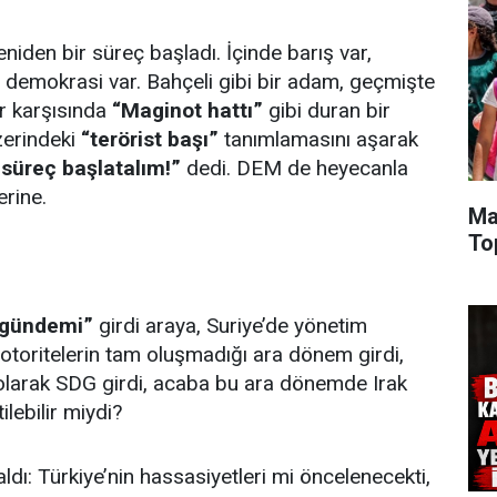
niden bir süreç başladı. İçinde barış var,
, demokrasi var. Bahçeli gibi bir adam, geçmişte
er karşısında
“Maginot hattı”
gibi duran bir
zerindeki
“terörist başı”
tanımlamasını aşarak
r süreç başlatalım!”
dedi. DEM de heyecanla
erine.
Ma
To
 gündemi”
girdi araya, Suriye’de yönetim
kte otoritelerin tam oluşmadığı ara dönem girdi,
 olarak SDG girdi, acaba bu ara dönemde Irak
ilebilir miydi?
dı: Türkiye’nin hassasiyetleri mi öncelenecekti,