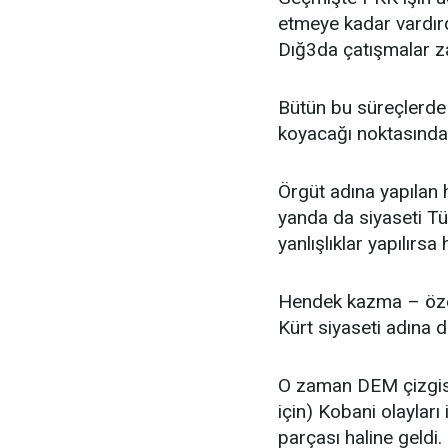
etmeye kadar vardırdı
Dığ3da çatışmalar za
Bütün bu süreçlerde 
koyacağı noktasında 
Örgüt adına yapılan h
yanda da siyaseti Tür
yanlışlıklar yapılırsa
Hendek kazma – özerk
Kürt siyaseti adına d
O zaman DEM çizgisi (
için) Kobani olayları
parçası haline geldi. 