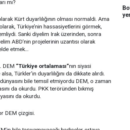
rı mı?
Bo
ye
olarak Kürt duyarlılığının olması normaldi. Ama
olarak, Türkiye’nin hassasiyetlerini görmek,
mliydi. Sanki diyelim Irak üzerinden, sonra
elim ABD’nin projelerinin uzantısı olarak
 elde etmek…
e. DEM
“Türkiye ortalaması”
nın siyasi
alsa, Türkler’in duyarlılığını da dikkate alırdı.
n dünyasını bile temsil etmiyordu DEM, o zaman
nyasını da okurdu. PKK teröründen bıkmış
yasını da okurdu.
r DEM çizgisi.
’in bile taşıyamayacağı hadiseler ortaya