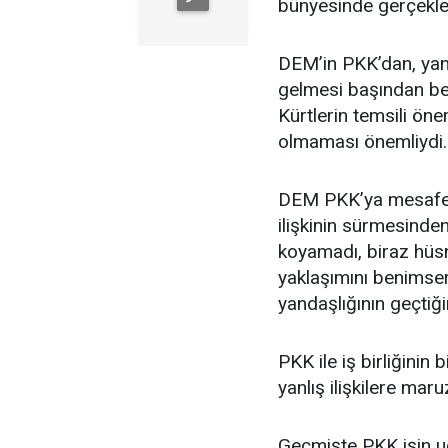
bünyesinde gerçekleş
DEM’in PKK’dan, yani
gelmesi başından ber
Kürtlerin temsili öne
olmaması önemliydi.
DEM PKK’ya mesafe k
ilişkinin sürmesinde
koyamadı, biraz hüs
yaklaşımını benimse
yandaşlığının geçtiği
PKK ile iş birliğinin
yanlış ilişkilere mar
Geçmişte PKK işin uc