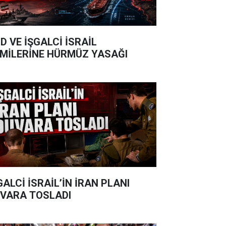
D VE İŞGALCİ İSRAİL
MİLERİNE HÜRMÜZ YASAĞI
GALCİ İSRAİL’İN İRAN PLANI
VARA TOSLADI