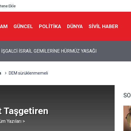
itene Ekle
LAM
GÜNCEL
POLITIKA
DÜNYA
SIVIL HABER
İ İSRAİL’İN İRAN PLANI DUVARA TOSLADI
n
DEM sürüklenmemeli
SO
 Taşgetiren
üm Yazıları >