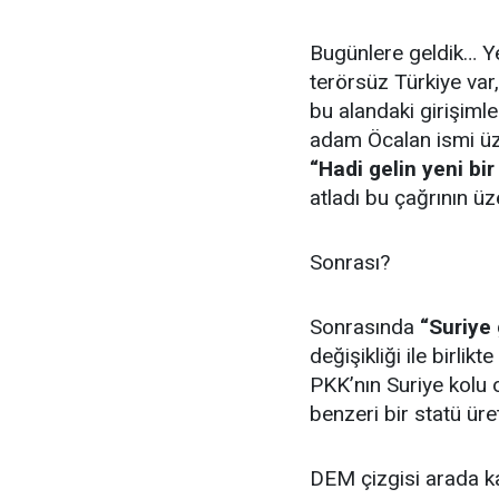
Bugünlere geldik… Ye
terörsüz Türkiye var
bu alandaki girişiml
adam Öcalan ismi ü
“Hadi gelin yeni bi
atladı bu çağrının üz
Sonrası?
Sonrasında
“Suriye
değişikliği ile birli
PKK’nın Suriye kolu
benzeri bir statü üret
DEM çizgisi arada kal