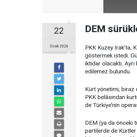
DEM sürük
22
Ocak 2026
PKK Kuzey Irak’ta, Kü
göstermek istedi. G
iktidar olacaktı. Ayrı
edilemez bulundu.
Kürt yönetimi, biraz 
PKK belâsından kurtu
de Türkiye’nin opera
DEM (ya da önceki tür
partilerde de Kürtle