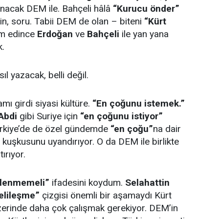
nacak DEM ile. Bahçeli hâlâ
“Kurucu önder”
çin, soru. Tabii DEM de olan – biteni
“Kürt
im edince
Erdoğan
ve
Bahçeli
ile yan yana
k.
l yazacak, belli değil.
mı girdi siyasi kültüre.
“En çoğunu istemek.”
Abdi
gibi Suriye için
“en çoğunu istiyor”
ürkiye’de de özel gündemde
“en çoğu”
na dair
kuşkusunu uyandırıyor. O da DEM ile birlikte
ırıyor.
lenmemeli”
ifadesini koydum.
Selahattin
elileşme”
çizgisi önemli bir aşamaydı Kürt
üzerinde daha çok çalışmak gerekiyor. DEM’in