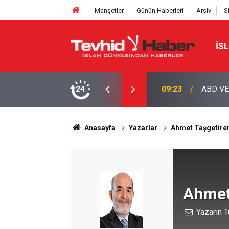
Manşetler
Günün Haberleri
Arşiv
S
İS
LERİNE HÜRMÜZ YASAĞI
24
09:08
İŞGALC
Anasayfa
Yazarlar
Ahmet Taşgetire
Ahmet
Yazarın T