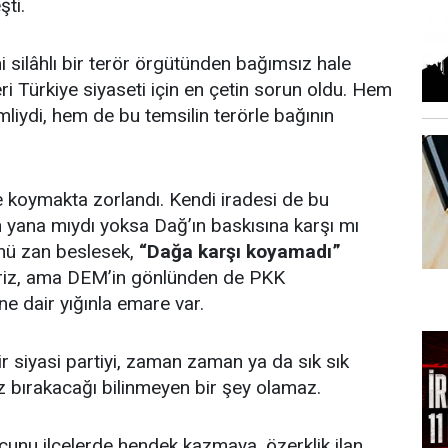
ti.
 silâhlı bir terör örgütünden bağımsız hale
i Türkiye siyaseti için en çetin sorun oldu. Hem
mliydi, hem de bu temsilin terörle bağının
oymakta zorlandı. Kendi iradesi de bu
n yana mıydı yoksa Dağ’ın baskısına karşı mı
nü zan beslesek,
“Dağa karşı koyamadı”
riz, ama DEM’in gönlünden de PKK
ne dair yığınla emare var.
 bir siyasi partiyi, zaman zaman ya da sık sık
uz bırakacağı bilinmeyen bir şey olamaz.
unu ilçelerde hendek kazmaya, özerklik ilan