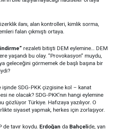
erklik ilanı, alan kontrolleri, kimlik sorma,
leri falan çıkmıştı ortaya.
 indirme”
rezaleti bitişti DEM eylemine… DEM
r kere yaşandı bu olay. “Provokasyon” muydu,
aya geleceğini görmemek de başlı başına bir
iydi?
e işinde SDG-PKK çizgisine kol – kanat
si ne olacak? SDG-PKK’nın hangi eylemine
unu gözlüyor Türkiye. Hafızaya yazılıyor. O
likte siyaset yapmak, herkes için zorlaşıyor.
P de tavır koydu.
Erdoğan
da
Bahçeli
de, yan