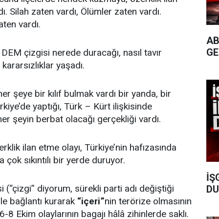
. Silah zaten vardı, Ölümler zaten vardı.
ten vardı.
AB
GE
DEM çizgisi nerede duracağı, nasıl tavır
kararsızlıklar yaşadı.
er şeye bir kılıf bulmak vardı bir yanda, bir
kiye’de yaptığı, Türk – Kürt ilişkisinde
 her şeyin berbat olacağı gerçekliği vardı.
lik ilan etme olayı, Türkiye’nin hafızasında
a çok sıkıntılı bir yerde duruyor.
İŞ
“çizgi” diyorum, sürekli parti adı değiştiği
DU
 ile bağlantı kurarak
“içeri”
nin terörize olmasının
6-8 Ekim olaylarının bagajı hâlâ zihinlerde saklı.