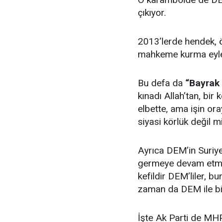
çıkıyor.
2013’lerde hendek, öz
mahkeme kurma eylem
Bu defa da
“Bayrak
kınadı Allah’tan, bi
elbette, ama işin or
siyasi körlük değil m
Ayrıca DEM’in Suriy
germeye devam etme
kefildir DEM’liler, b
zaman da DEM ile bir
İşte Ak Parti de MH