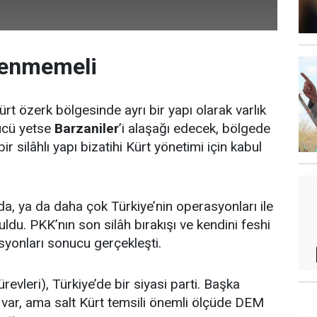
lenmemeli
rt özerk bölgesinde ayrı bir yapı olarak varlık
ücü yetse
Barzaniler
’i alaşağı edecek, bölgede
 bir silâhlı yapı bizatihi Kürt yönetimi için kabul
da, ya da daha çok Türkiye’nin operasyonları ile
ldu. PKK’nın son silâh bırakışı ve kendini feshi
syonları sonucu gerçekleşti.
evleri), Türkiye’de bir siyasi parti. Başka
r var, ama salt Kürt temsili önemli ölçüde DEM