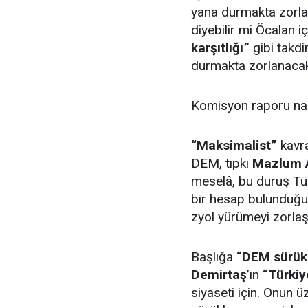
yana durmakta zorla
diyebilir mi Öcalan i
karşıtlığı”
gibi takd
durmakta zorlanaca
Komisyon raporu nası
“Maksimalist”
kavra
DEM, tıpkı
Mazlum 
meselâ, bu duruş T
bir hesap bulunduğu 
zyol yürümeyi zorlaşt
Başlığa
“DEM sürük
Demirtaş
’ın
“Türkiy
siyaseti için. Onun 