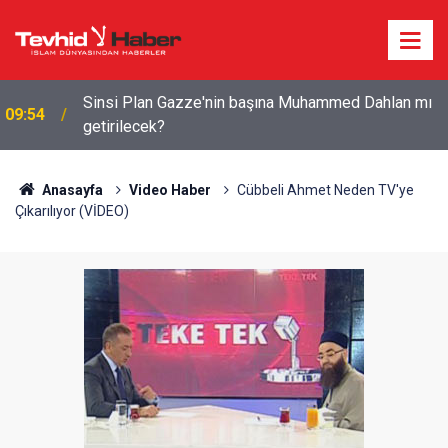
Devrim Muhafızları: ABD tüm hedeflerinden geri
09:11
çekilmek zorunda kaldı
Anasayfa
Video Haber
Cübbeli Ahmet Neden TV'ye
Çıkarılıyor (VİDEO)