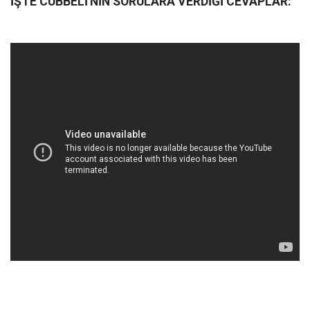
İŞTE CÜBBELİ'NİN SORULARA VERDİĞİ CEVAPLAR: