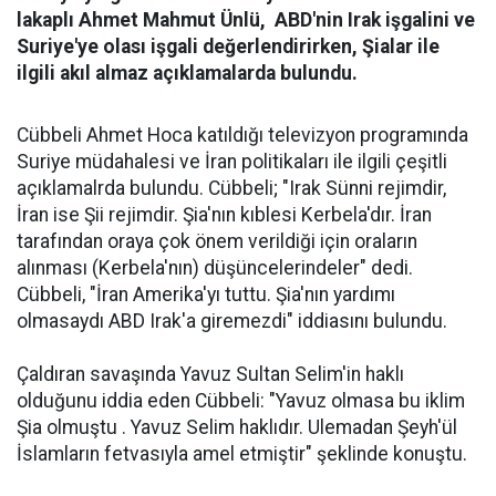
lakaplı Ahmet Mahmut Ünlü, ABD'nin Irak işgalini ve
Suriye'ye olası işgali değerlendirirken, Şialar ile
ilgili akıl almaz açıklamalarda bulundu.
Cübbeli Ahmet Hoca katıldığı televizyon programında
Suriye müdahalesi ve İran politikaları ile ilgili çeşitli
açıklamalrda bulundu. Cübbeli; "Irak Sünni rejimdir,
İran ise Şii rejimdir. Şia'nın kıblesi Kerbela'dır. İran
tarafından oraya çok önem verildiği için oraların
alınması (Kerbela'nın) düşüncelerindeler" dedi.
Cübbeli, "İran Amerika'yı tuttu. Şia'nın yardımı
olmasaydı ABD Irak'a giremezdi" iddiasını bulundu.
Çaldıran savaşında Yavuz Sultan Selim'in haklı
olduğunu iddia eden Cübbeli: "Yavuz olmasa bu iklim
Şia olmuştu . Yavuz Selim haklıdır. Ulemadan Şeyh'ül
İslamların fetvasıyla amel etmiştir" şeklinde konuştu.