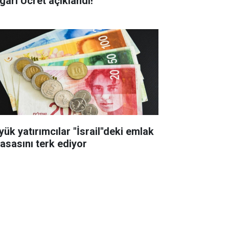
gari Ücret açıklandı!
yük yatırımcılar "İsrail"deki emlak
yasasını terk ediyor