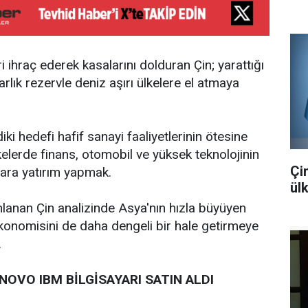
ri ihraç ederek kasalarını dolduran Çin; yarattığı
larlık rezervle deniz aşırı ülkelere el atmaya
iki hedefi hafif sanayi faaliyetlerinin ötesine
kelerde finans, otomobil ve yüksek teknolojinin
Çi
lara yatırım yapmak.
ül
nan Çin analizinde Asya'nın hızla büyüyen
ekonomisini de daha dengeli bir hale getirmeye
.
ENOVO IBM BİLGİSAYARI SATIN ALDI