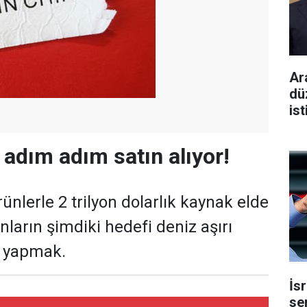
Ar
dü
ist
 adım adım satın alıyor!
rünlerle 2 trilyon dolarlık kaynak elde
nların şimdiki hedefi deniz aşırı
m yapmak.
İs
se