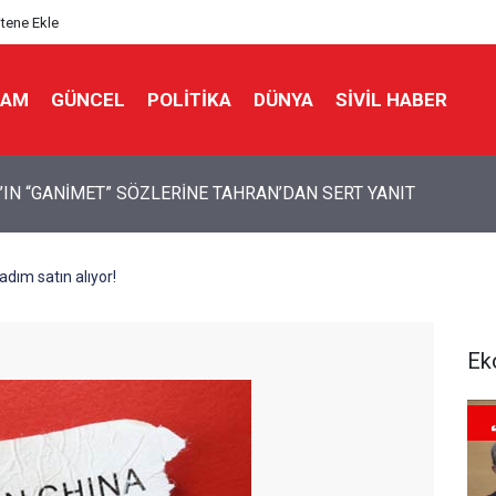
itene Ekle
LAM
GÜNCEL
POLITIKA
DÜNYA
SIVIL HABER
 Bir Seda: Uluslararası Filistin Konvoyu
dım satın alıyor!
Ek