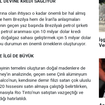
L DEVİNE KREDİ SAĞLIYOR
arına olan ihtiyacı o kadar önemli bir hal almış
e hem Brezilya hem de İran'la anlaşmaları
nin geçen yaz başında Brezilyalı petrol şirketi
petrol aranması için 10 milyar dolar kredi
 doğalgaz sahası geliştirmek için 5 milyar dolar
İş
bu durumun en önemli örneklerin oluşturuyor.
Ve
 İLGİ DE BÜYÜK
nayinin temelini oluşturan doğal madenlere de
ey'in analizinde, geçen sene Çinli alüminyum
inalco'nun, kendisine demir filizi satan çok uluslu
0 hissesini satın almaya çalıştığı belirtilirken,
tmasıyla Rio Tinto'nun satıştan vazgeçtiği ve
ı hatırlatıldı.