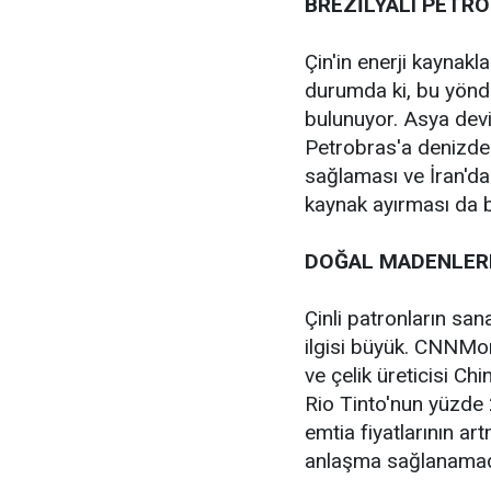
BREZİLYALI PETRO
Çin'in enerji kaynakl
durumda ki, bu yönd
bulunuyor. Asya devi
Petrobras'a denizde 
sağlaması ve İran'da
kaynak ayırması da 
DOĞAL MADENLERE
Çinli patronların sa
ilgisi büyük. CNNMon
ve çelik üreticisi Ch
Rio Tinto'nun yüzde 2
emtia fiyatlarının ar
anlaşma sağlanamadığ