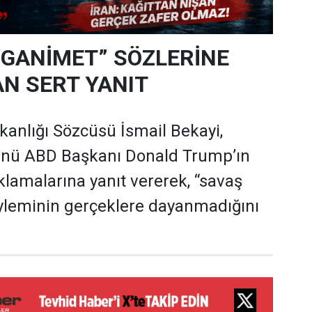
“GANİMET” SÖZLERİNE
N SERT YANIT
akanlığı Sözcüsü İsmail Bekayi,
nü ABD Başkanı Donald Trump’ın
çıklamalarına yanıt vererek, “savaş
yleminin gerçeklere dayanmadığını