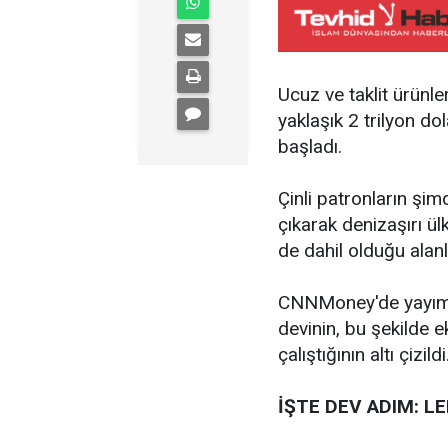
Ucuz ve taklit ürünle
yaklaşık 2 trilyon do
başladı.
Çinli patronların şimd
çıkarak denizaşırı ül
de dahil olduğu alan
CNNMoney'de yayımla
devinin, bu şekilde 
çalıştığının altı çizildi
İŞTE DEV ADIM: L