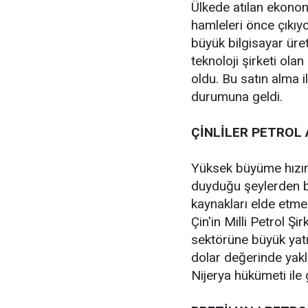
Ülkede atılan ekonom
hamleleri önce çıkıy
büyük bilgisayar üre
teknoloji şirketi olan
oldu. Bu satın alma 
durumuna geldi.
ÇİNLİLER PETROL 
Yüksek büyüme hızın
duyduğu şeylerden b
kaynakları elde etm
Çin'in Milli Petrol Ş
sektörüne büyük yatı
dolar değerinde yakla
Nijerya hükümeti ile