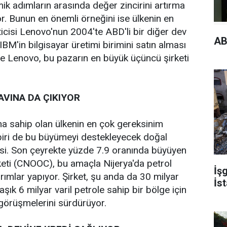
ik adımların arasında değer zincirini artırma
or. Bunun en önemli örneğini ise ülkenin en
ticisi Lenovo'nun 2004'te ABD'li bir diğer dev
AB
 IBM'in bilgisayar üretimi birimini satın alması
ile Lenovo, bu pazarın en büyük üçüncü şirketi
AVINA DA ÇIKIYOR
a sahip olan ülkenin en çok gereksinim
iri de bu büyümeyi destekleyecek doğal
esi. Son çeyrekte yüzde 7.9 oranında büyüyen
irketi (CNOOC), bu amaçla Nijerya'da petrol
İşg
rımlar yapıyor. Şirket, şu anda da 30 milyar
İst
şık 6 milyar varil petrole sahip bir bölge için
 görüşmelerini sürdürüyor.