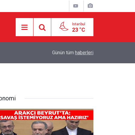
İstanbul
23 °C
18:55
İran ile Umman arasında Hürmüz'de genel çerçev
Günün tüm
haberleri
onomi