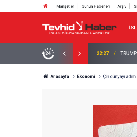
Manşetler
Günün Haberleri
Arşiv
S
İS
NE TAHRAN’DAN SERT YANIT
24
22:13
İbrahimî
Anasayfa
Ekonomi
Çin dünyayı adım a