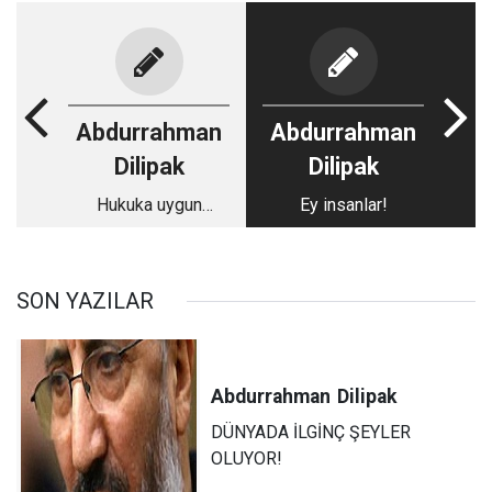
Abdurrahman
Abdurrahman
Dilipak
Dilipak
Hukuka uygun
Ey insanlar!
olmayan yasa suç
aletidir
SON YAZILAR
Abdurrahman
Dilipak
DÜNYADA İLGİNÇ ŞEYLER
OLUYOR!