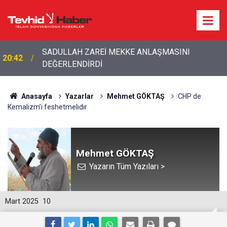
SADULLAH ZAREİ MEKKE ANLAŞMASINI
20:42
DEĞERLENDİRDİ
20:20
Bakan Fidan'dan son dakika açıklamalar!
Anasayfa
Yazarlar
Mehmet GÖKTAŞ
CHP de
Kemalizm’i feshetmelidir
Mehmet GÖKTAŞ
Yazarın Tüm Yazıları >
Mart 2025
10