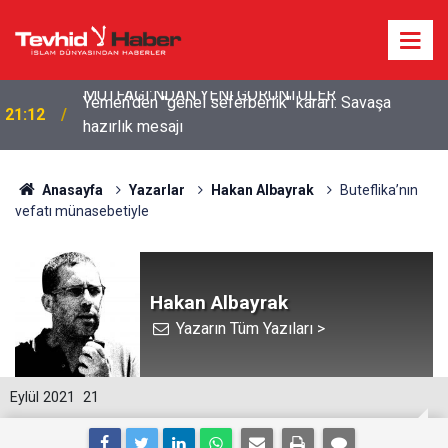
Yemen'den "genel seferberlik" kararı: Savaşa
21:12
hazırlık mesajı
Anasayfa
Yazarlar
Hakan Albayrak
Buteflika’nın
vefatı münasebetiyle
Hakan Albayrak
Yazarın Tüm Yazıları >
Eylül 2021
21