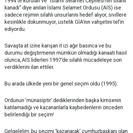
1994’te kurulan ve “İslami Selamet Cephesi’nin silahlı
kanadı” diye anılan İslami Selamet Ordusu (AİS) ise
sadece rejimin silahlı unsurlarını hedef alıyor, sivillere
kesinlikle dokunmuyor, üstelik GİA’nın vahşetini tel’in
ediyordu.
Savaşta at izine karışan it izi ağır basınca ve bu
durumu değiştirmenin mümkün olmadığı kanaati hasıl
olunca, AİS liderleri 1997’de silahlı mücadeleye son
verdiklerini ilan ettiler.
Bu arada ülkede yeni bir genel seçim oldu (1995).
Ordunun ‘münasiptir’ dediklerinden başka kimsenin
katılamadığı ve kazananlarla kaybedenlerin önceden
belirlendiği bir seçim!
Gelgelelim, bu seçimi ‘kazanarak’ cumhurbaşkanı olan