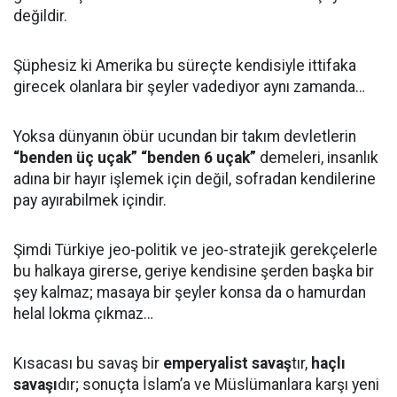
değildir.
Şüphesiz ki Amerika bu süreçte kendisiyle ittifaka
girecek olanlara bir şeyler vadediyor aynı zamanda…
Yoksa dünyanın öbür ucundan bir takım devletlerin
“benden üç uçak” “benden 6 uçak”
demeleri, insanlık
adına bir hayır işlemek için değil, sofradan kendilerine
pay ayırabilmek içindir.
Şimdi Türkiye jeo-politik ve jeo-stratejik gerekçelerle
bu halkaya girerse, geriye kendisine şerden başka bir
şey kalmaz; masaya bir şeyler konsa da o hamurdan
helal lokma çıkmaz…
Kısacası bu savaş bir
emperyalist savaş
tır,
haçlı
savaşı
dır; sonuçta İslam’a ve Müslümanlara karşı yeni