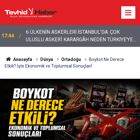
15:01
İran’dan bölgeye çağrı: Yabancı güçler çıkarılmalı
Anasayfa
Dünya
Ortadoğu
Boykot Ne Derece
Etkili? İşte Ekonomik ve Toplumsal Sonuçları!