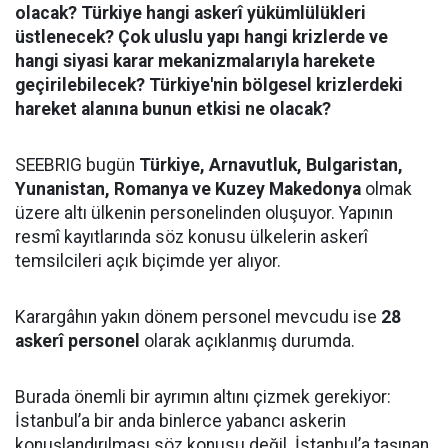
olacak? Türkiye hangi askerî yükümlülükleri
üstlenecek? Çok uluslu yapı hangi krizlerde ve
hangi siyasi karar mekanizmalarıyla harekete
geçirilebilecek? Türkiye'nin bölgesel krizlerdeki
hareket alanına bunun etkisi ne olacak?
SEEBRIG bugün
Türkiye, Arnavutluk, Bulgaristan,
Yunanistan, Romanya ve Kuzey Makedonya
olmak
üzere altı ülkenin personelinden oluşuyor. Yapının
resmî kayıtlarında söz konusu ülkelerin askerî
temsilcileri açık biçimde yer alıyor.
Karargâhın yakın dönem personel mevcudu ise
28
askerî personel
olarak açıklanmış durumda.
Burada önemli bir ayrımın altını çizmek gerekiyor:
İstanbul’a bir anda binlerce yabancı askerin
konuşlandırılması söz konusu değil. İstanbul’a taşınan