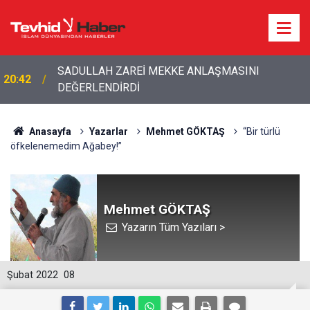
20:20
Bakan Fidan'dan son dakika açıklamalar!
Anasayfa
Yazarlar
Mehmet GÖKTAŞ
“Bir türlü
öfkelenemedim Ağabey!”
Mehmet GÖKTAŞ
Yazarın Tüm Yazıları >
Şubat 2022
08