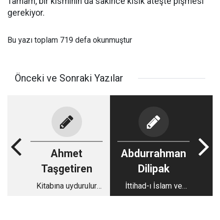
Tamam, bir kısmının da sakince kısık ateşte pişmesi
gerekiyor.
Bu yazı toplam 719 defa okunmuştur
Önceki ve Sonraki Yazılar
Ahmet
Abdurrahman
Taşgetiren
Dilipak
Kitabına uydurulur
İttihad-ı İslam ve
amma velakin...
Tefrika