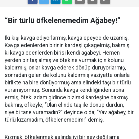
“Bir türlü öfkelenemedim Ağabey!”
İki kişi kavga ediyorlarmış, kavga epeyce de uzamış.
Kavga edenlerden birinin kardeşi çıkagelmiş, bakmış
ki kavga edenlerden birisi kendi ağabeyi. Hemen
yerden bir taş almış ve ötekine vurmak için kolunu
kaldırmış, onlar kavga ederek dönüp duruyorlarmış,
sonradan gelen de kolunu kaldırmış vaziyette onlarla
birlikte ha bire dönüyormuş ama elindeki taşı bir türlü
vuramıyormuş. Sonunda kavga kendiliğinden sona
ermiş, öteki adam gidince bizimki kardeşine bakmış
bakmış, öfkeyle; “Ulan elinde taş ile dönüp durdun,
niye bi tane vuramadın?” deyince o da; “Yav ağabey, bir
türlü kızamadım, öfkelenemedim!” demiş.
Kızmak, öfkelenmek aslında iyi bir şey değil ama