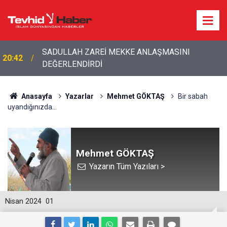
20:20
Bakan Fidan'dan son dakika açıklamalar!
Anasayfa
Yazarlar
Mehmet GÖKTAŞ
Bir sabah
uyandığınızda…
Mehmet GÖKTAŞ
Yazarın Tüm Yazıları >
Nisan 2024
01