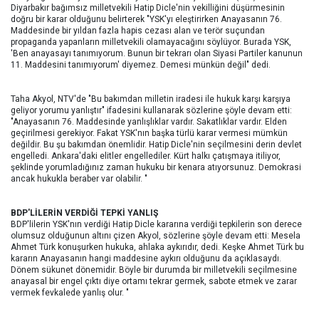
Diyarbakır bağımsız milletvekili Hatip Dicle'nin vekilliğini düşürmesinin
doğru bir karar olduğunu belirterek "YSK'yı eleştirirken Anayasanın 76.
Maddesinde bir yıldan fazla hapis cezası alan ve terör suçundan
propaganda yapanların milletvekili olamayacağını söylüyor. Burada YSK,
'Ben anayasayı tanımıyorum. Bunun bir tekrarı olan Siyasi Partiler kanunun
11. Maddesini tanımıyorum' diyemez. Demesi münkün değil" dedi.
Taha Akyol, NTV'de "Bu bakımdan milletin iradesi ile hukuk karşı karşıya
geliyor yorumu yanlıştır" ifadesini kullanarak sözlerine şöyle devam etti:
"Anayasanın 76. Maddesinde yanlışlıklar vardır. Sakatlıklar vardır. Elden
geçirilmesi gerekiyor. Fakat YSK'nın başka türlü karar vermesi mümkün
değildir. Bu şu bakımdan önemlidir. Hatip Dicle'nin seçilmesini derin devlet
engelledi. Ankara'daki elitler engellediler. Kürt halkı çatışmaya itiliyor,
şeklinde yorumladığınız zaman hukuku bir kenara atıyorsunuz. Demokrasi
ancak hukukla beraber var olabilir. "
BDP'LİLERİN VERDİĞİ TEPKİ YANLIŞ
BDP'lilerin YSK'nın verdiği Hatip Dicle kararına verdiği tepkilerin son derece
olumsuz olduğunun altını çizen Akyol, sözlerine şöyle devam etti: Mesela
Ahmet Türk konuşurken hukuka, ahlaka aykırıdır, dedi. Keşke Ahmet Türk bu
kararın Anayasanın hangi maddesine aykırı olduğunu da açıklasaydı.
Dönem sükunet dönemidir. Böyle bir durumda bir milletvekili seçilmesine
anayasal bir engel çıktı diye ortamı tekrar germek, sabote etmek ve zarar
vermek fevkalede yanlış olur. "