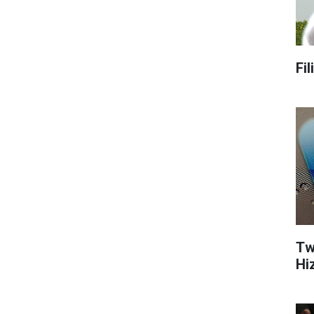
Fi
Tw
Hi