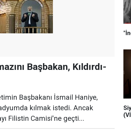
zını Başbakan, Kıldırdı-
timin Başbakanı İsmail Haniye,
adyumda kılmak istedi. Ancak
Siyo
(V
 Filistin Camisi'ne geçti...