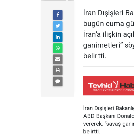
İran Dışişleri B
bugün cuma gü
İran’a ilişkin a
ganimetleri” sö
belirtti.
İran Dışişleri Bakan
ABD Başkanı Donald T
vererek, “savaş gani
belirtti.