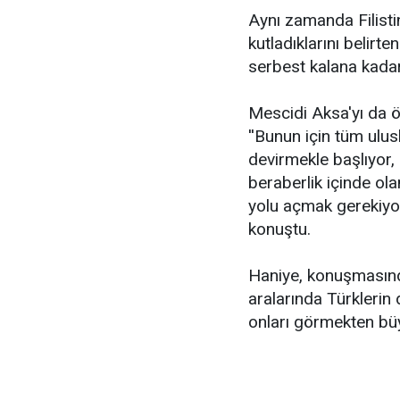
Aynı zamanda Filisti
kutladıklarını belirt
serbest kalana kadar
Mescidi Aksa'yı da ö
''Bunun için tüm ulusl
devirmekle başlıyor,
beraberlik içinde ol
yolu açmak gerekiyor
konuştu.
Haniye, konuşmasınd
aralarında Türklerin
onları görmekten bü