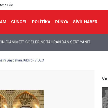
itene Ekle
LAM
GÜNCEL
POLITIKA
DÜNYA
SIVIL HABER
 Bir Seda: Uluslararası Filistin Konvoyu
nı Başbakan, Kıldırdı-VİDEO
Vi