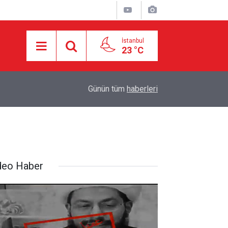
İstanbul
23 °C
18:55
İran ile Umman arasında Hürmüz'de genel çerçev
Günün tüm
haberleri
deo Haber