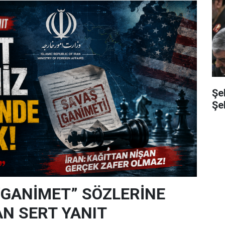
Şe
Şe
“GANİMET” SÖZLERİNE
N SERT YANIT