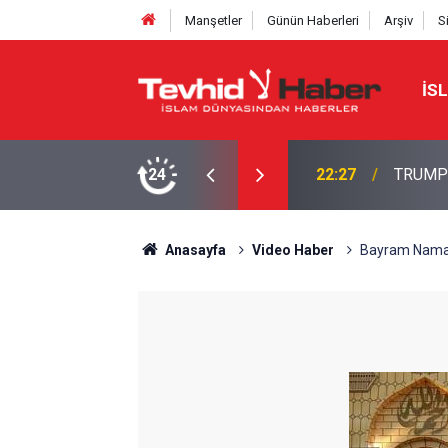
Manşetler
Günün Haberleri
Arşiv
S
İS
NE TAHRAN’DAN SERT YANIT
24
22:13
İbrahimî
Anasayfa
Video Haber
Bayram Namazı