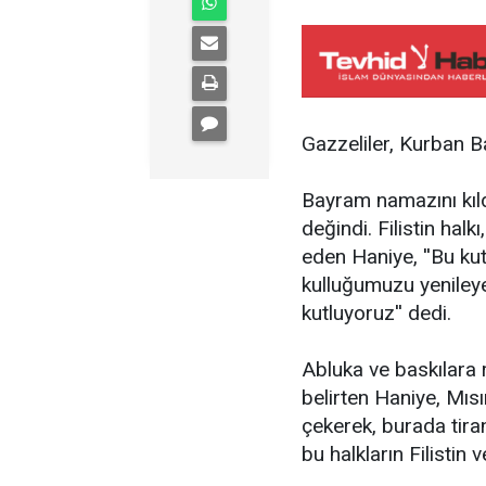
Gazzeliler, Kurban B
Bayram namazını kıld
değindi. Filistin hal
eden Haniye, ''Bu ku
kulluğumuzu yeniley
kutluyoruz'' dedi.
Abluka ve baskılara 
belirten Haniye, Mısı
çekerek, burada tiran
bu halkların Filistin