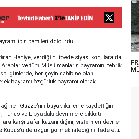
ayramı için camileri doldurdu.
ıran Haniye, verdiği hutbede siyasi konulara da
FR
kı, Araplar ve tüm Müslümanların bayramını tebrik
MÜ
tsal günlerde, her şeyin sahibine olan
erek bayramı özgürlük bayramı olarak
rağmen Gazze'nin büyük ilerleme kaydettiğini
r, Tunus ve Libya'daki devrimlere dikkati
lara karşı zafer kazanıldığını, sistemleri deviren
 ve Kudüs'ü de özgür görmek istediğini ifade etti.