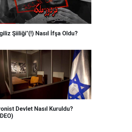
"İngiliz Şiiliği"(!) Nasıl İfşa Oldu?
nist Devlet Nasıl Kuruldu?
İDEO)