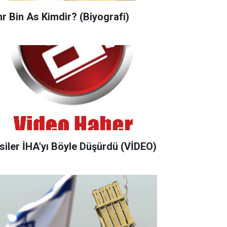
r Bin As Kimdir? (Biyografi)
siler İHA'yı Böyle Düşürdü (VİDEO)