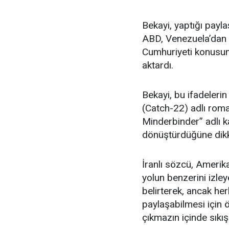
Bekayi, yaptığı payl
ABD, Venezuela’dan b
Cumhuriyeti konusun
aktardı.
Bekayi, bu ifadeleri
(Catch-22) adlı roma
Minderbinder” adlı k
dönüştürdüğüne dikk
İranlı sözcü, Amerika
yolun benzerini izle
belirterek, ancak her
paylaşabilmesi için ö
çıkmazın içinde sıkış