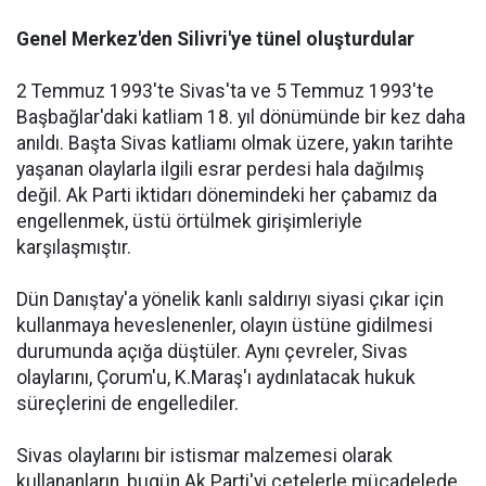
Genel Merkez'den Silivri'ye tünel oluşturdular
2 Temmuz 1993'te Sivas'ta ve 5 Temmuz 1993'te
Başbağlar'daki katliam 18. yıl dönümünde bir kez daha
anıldı. Başta Sivas katliamı olmak üzere, yakın tarihte
yaşanan olaylarla ilgili esrar perdesi hala dağılmış
değil. Ak Parti iktidarı dönemindeki her çabamız da
engellenmek, üstü örtülmek girişimleriyle
karşılaşmıştır.
Dün Danıştay'a yönelik kanlı saldırıyı siyasi çıkar için
kullanmaya heveslenenler, olayın üstüne gidilmesi
durumunda açığa düştüler. Aynı çevreler, Sivas
olaylarını, Çorum'u, K.Maraş'ı aydınlatacak hukuk
süreçlerini de engellediler.
Sivas olaylarını bir istismar malzemesi olarak
kullananların, bugün Ak Parti'yi çetelerle mücadelede