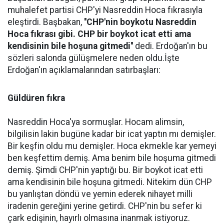
muhalefet partisi CHP'yi Nasreddin Hoca fıkrasıyla
eleştirdi. Başbakan,
''CHP'nin boykotu Nasreddin
Hoca fıkrası gibi. CHP bir boykot icat etti ama
kendisinin bile hoşuna gitmedi''
dedi. Erdoğan'ın bu
sözleri salonda gülüşmelere neden oldu.İşte
Erdoğan'ın açıklamalarından satırbaşları:
Güldüren fıkra
Nasreddin Hoca'ya sormuşlar. Hocam alimsin,
bilgilisin lakin bugüne kadar bir icat yaptın mı demişler.
Bir keşfin oldu mu demişler. Hoca ekmekle kar yemeyi
ben keşfettim demiş. Ama benim bile hoşuma gitmedi
demiş. Şimdi CHP'nin yaptığı bu. Bir boykot icat etti
ama kendisinin bile hoşuna gitmedi. Nitekim dün CHP
bu yanlıştan döndü ve yemin ederek nihayet milli
iradenin gereğini yerine getirdi. CHP'nin bu sefer ki
çark edişinin, hayırlı olmasına inanmak istiyoruz.