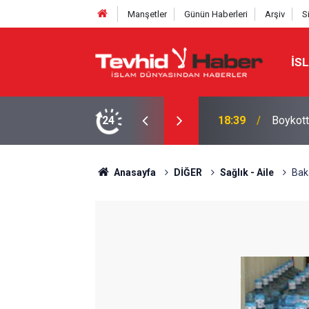
Manşetler
Günün Haberleri
Arşiv
S
İS
a yeni bir marka ismi buldu!
24
18:29
Starbuc
Anasayfa
DİĞER
Sağlık - Aile
Baka