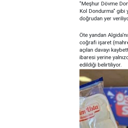
"Meşhur Dövme Don
Kol Dondurma" gibi y
doğrudan yer veriliyo
Öte yandan Algida'n
coğrafi işaret (mahre
açılan davayı kaybett
ibaresi yerine yaln
edildiği belirtiliyor.