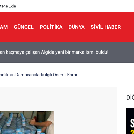
itene Ekle
LAM
GÜNCEL
POLITIKA
DÜNYA
SIVIL HABER
ks'tan 'Tarihi' Skandal: Polisler genel merkezi bastı!
nlıktan Damacanalarla ilgili Önemli Karar
Dİ