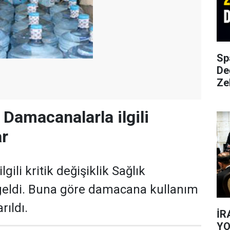
Sp
De
Ze
 Damacanalarla ilgili
ar
gili kritik değişiklik Sağlık
geldi. Buna göre damacana kullanım
rıldı.
İR
YO