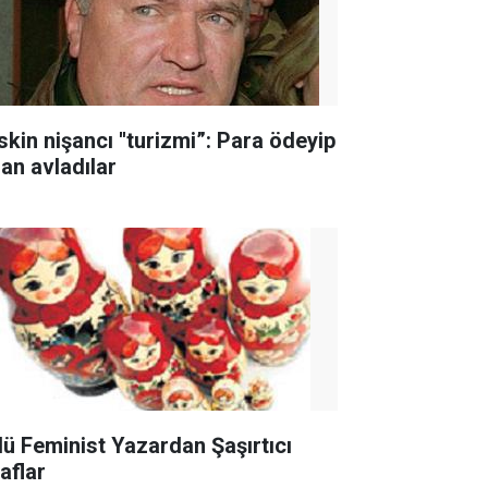
skin nişancı ''turizmi”: Para ödeyip
san avladılar
lü Feminist Yazardan Şaşırtıcı
raflar