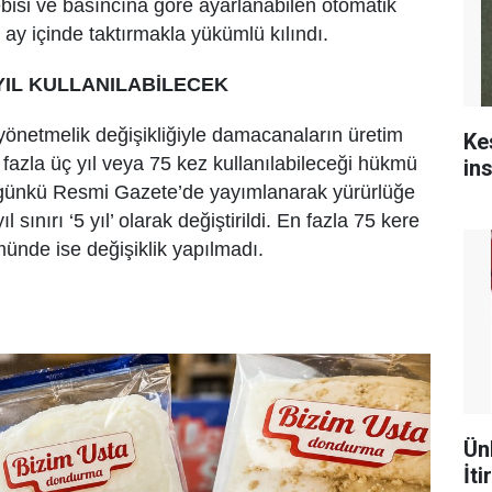
bisi ve basıncına göre ayarlanabilen otomatik
 ay içinde taktırmakla yükümlü kılındı.
IL KULLANILABİLECEK
yönetmelik değişikliğiyle damacanaların üretim
Ke
n fazla üç yıl veya 75 kez kullanılabileceği hükmü
in
bugünkü Resmi Gazete’de yayımlanarak yürürlüğe
l sınırı ‘5 yıl’ olarak değiştirildi. En fazla 75 kere
münde ise değişiklik yapılmadı.
Ün
İti