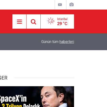
İstanbul
29 °C
16:21
İşgalci Yerleşimciler Filistinlilerin Evlerini Ateşe 
Günün tüm
haberleri
ĞER