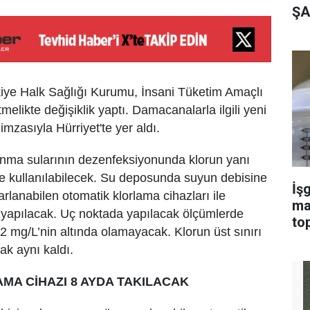
ŞA
kiye Halk Sağlığı Kurumu, İnsani Tüketim Amaçlı
elikte değişiklik yaptı. Damacanalarla ilgili yeni
mzasıyla Hürriyet'te yer aldı.
nma sularının dezenfeksiyonunda klorun yanı
r de kullanılabilecek. Su deposunda suyun debisine
İşg
rlanabilen otomatik klorlama cihazları ile
ma
 yapılacak. Uç noktada yapılacak ölçümlerde
top
.2 mg/L’nin altında olamayacak. Klorun üst sınırı
ak aynı kaldı.
MA CİHAZI 8 AYDA TAKILACAK