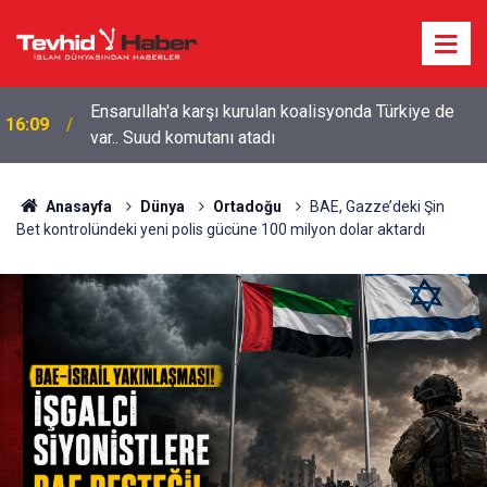
Yemen'in Suudi paralı askerlerine yönelik
15:28
operasyonunda ölü sayısı 58'e yükseldi
Anasayfa
Dünya
Ortadoğu
BAE, Gazze’deki Şin
Bet kontrolündeki yeni polis gücüne 100 milyon dolar aktardı