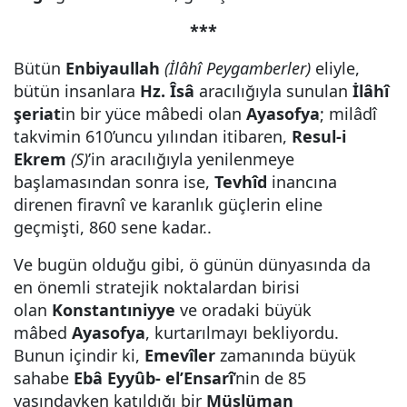
***
Bütün
Enbiyaullah
(İlâhî Peygamberler)
eliyle,
bütün insanlara
Hz. Îsâ
aracılığıyla sunulan
İlâhî
şeriat
in bir yüce mâbedi olan
Ayasofya
; milâdî
takvimin 610’uncu yılından itibaren,
Resul-i
Ekrem
(S)
’in aracılığıyla yenilenmeye
başlamasından sonra ise,
Tevhîd
inancına
direnen firavnî ve karanlık güçlerin eline
geçmişti, 860 sene kadar..
Ve bugün olduğu gibi, ö günün dünyasında da
en önemli stratejik noktalardan birisi
olan
Konstantıniyye
ve oradaki büyük
mâbed
Ayasofya
, kurtarılmayı bekliyordu.
Bunun içindir ki,
Emevîler
zamanında büyük
sahabe
Ebâ Eyyûb- el’Ensarî
’nin de 85
yaşındayken katıldığı bir
Müslüman