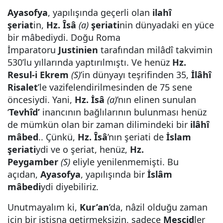
Ayasofya
, yapılışında geçerli olan
ilahî
şeriat
in,
Hz. Îsâ
(a)
şeriati
nin dünyadaki en yüce
bir mâbediydi. Doğu Roma
İmparatoru
Justinien
tarafından milâdî takvimin
530’lu yıllarında yaptırılmıştı. Ve henüz
Hz.
Resul-i Ekrem
(S)
’in dünyayı teşrifinden 35,
İlâhî
Risalet
’le vazifelendirilmesinden de 75 sene
öncesiydi. Yani,
Hz. İsâ
(a)
’nın elinen sunulan
‘
Tevhîd’
inancının bağlılarının bulunması henüz
de mümkün olan bir zaman dilimindeki bir
ilâhî
mâbed
.. Çünkü,
Hz. Îsâ
’nın şeriati de
İslam
şeriati
ydi ve o şeriat, henüz,
Hz.
Peygamber
(S)
eliyle yenilenmemişti. Bu
açıdan,
Ayasofya
, yapılışında bir
İslâm
mâbedi
ydi diyebiliriz.
Unutmayalım ki,
Kur’an
’da, nâzil olduğu zaman
için bir istisna getirmeksizin, sadece
Mescid
ler