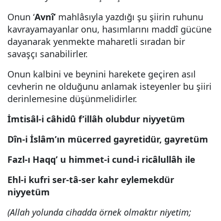
Onun ‘
Avnî’
mahlâsıyla yazdığı şu şiirin ruhunu
kavrayamayanlar onu, hasımlarını maddî gücüne
dayanarak yenmekte maharetli sıradan bir
savaşçı sanabilirler.
Onun kalbini ve beynini harekete geçiren asıl
cevherin ne olduğunu anlamak isteyenler bu şiiri
derinlemesine düşünmelidirler.
İmtisâl-i câhidû f’illâh olubdur niyyetüm
Dîn-i İslâm’ın mücerred gayretidür, gayretüm
Fazl-ı Haqq’ u himmet-i cund-i ricâlullâh ile
Ehl-i kufri ser-tâ-ser kahr eylemekdür
niyyetüm
(Allah yolunda cihadda örnek olmaktır niyetim;