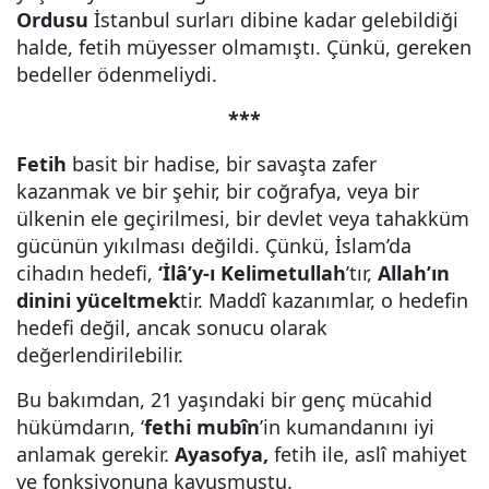
Ordusu
İstanbul surları dibine kadar gelebildiği
halde, fetih müyesser olmamıştı. Çünkü, gereken
bedeller ödenmeliydi.
***
Fetih
basit bir hadise, bir savaşta zafer
kazanmak ve bir şehir, bir coğrafya, veya bir
ülkenin ele geçirilmesi, bir devlet veya tahakküm
gücünün yıkılması değildi. Çünkü, İslam’da
cihadın hedefi,
‘İlâ’y-ı Kelimetullah
’tır,
Allah’ın
dinini yüceltmek
tir. Maddî kazanımlar, o hedefin
hedefi değil, ancak sonucu olarak
değerlendirilebilir.
Bu bakımdan, 21 yaşındaki bir genç mücahid
hükümdarın, ‘
fethi mubîn
’in kumandanını iyi
anlamak gerekir.
Ayasofya,
fetih ile, aslî mahiyet
ve fonksiyonuna kavuşmuştu.