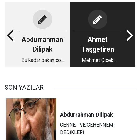
Abdurrahman
Ahmet
Dilipak
Taşgetiren
Bu kadar bakan çok
Mehmet Çiçek
değil mi?
anlatıyor: Ayasofya
ve Özal’ın hakkı
SON YAZILAR
Abdurrahman
Dilipak
CENNET VE CEHENNEM
DEDİKLERİ