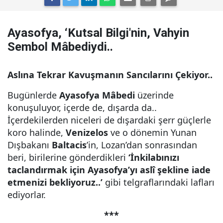
Ayasofya, ‘Kutsal Bilgi'nin, Vahyin
Sembol Mâbediydi..
Aslına Tekrar Kavuşmanın Sancılarını Çekiyor..
Bugünlerde
Ayasofya Mâbedi
üzerinde
konuşuluyor, içerde de, dışarda da..
İçerdekilerden niceleri de dışardaki şerr güçlerle
koro halinde,
Venizelos
ve o dönemin Yunan
Dışbakanı
Baltacis
’in, Lozan’dan sonrasından
beri, birilerine gönderdikleri
‘İnkilabınızı
taclandırmak için Ayasofya’yı aslî şekline iade
etmenizi bekliyoruz..’
gibi telgraflarındaki lafları
ediyorlar.
***