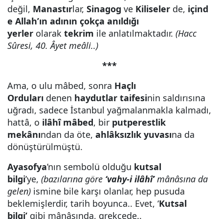
değil,
Manastır
lar,
Sinagog
ve
Kiliseler
de,
içind
e Allah’ın adının çokça anıldığı
yerler
olarak
tekrim
ile anlatılmaktadır.
(Hacc
Sûresi, 40. Âyet meâli..)
***
Ama, o ulu mâbed, sonra
Haçlı
Orduları
denen
haydutlar taifesi
nin saldırısına
uğradı, sadece İstanbul yağmalanmakla kalmadı,
hattâ, o
ilâhî mâbed
, bir
putperestlik
mekânı
ndan da öte,
ahlâksızlık yuvası
na da
dönüştürülmüştü.
Ayasofya
’nın sembolü olduğu
kutsal
bilgi
’ye,
(bazılarına göre
‘vahy-i ilâhî’
mânâsına da
gelen)
ismine bile karşı olanlar, hep pusuda
beklemişlerdir, tarih boyunca.. Evet, ‘
Kutsal
bilgi’
gibi mânâsında, grekçede..