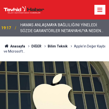
SÖZDE GARANTÖRLER NE İŞE YARIYOR?
16:49
NETANYAHU ATEŞKESİ TANIMIYOR, GAZZE’DE
İHLALLER SÜRÜYOR
Anasayfa
DİĞER
Bilim Teknik
Apple'ın Değer Kaybı
ve Microsoft...