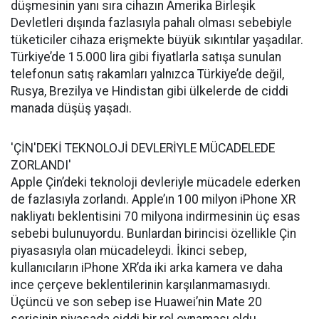
düşmesinin yanı sıra cihazın Amerika Birleşik
Devletleri dışında fazlasıyla pahalı olması sebebiyle
tüketiciler cihaza erişmekte büyük sıkıntılar yaşadılar.
Türkiye’de 15.000 lira gibi fiyatlarla satışa sunulan
telefonun satış rakamları yalnızca Türkiye’de değil,
Rusya, Brezilya ve Hindistan gibi ülkelerde de ciddi
manada düşüş yaşadı.
'ÇİN'DEKİ TEKNOLOJİ DEVLERİYLE MÜCADELEDE
ZORLANDI'
Apple Çin’deki teknoloji devleriyle mücadele ederken
de fazlasıyla zorlandı. Apple’ın 100 milyon iPhone XR
nakliyatı beklentisini 70 milyona indirmesinin üç esas
sebebi bulunuyordu. Bunlardan birincisi özellikle Çin
piyasasıyla olan mücadeleydi. İkinci sebep,
kullanıcıların iPhone XR’da iki arka kamera ve daha
ince çerçeve beklentilerinin karşılanmamasıydı.
Üçüncü ve son sebep ise Huawei’nin Mate 20
serisinin piyasada ciddi bir rol oynaması oldu.