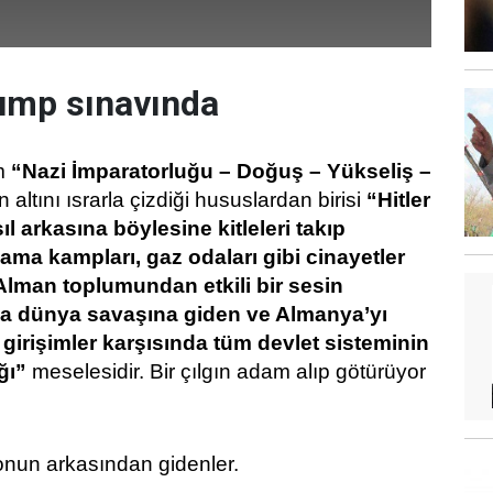
ump sınavında
im
“Nazi İmparatorluğu – Doğuş – Yükseliş –
ın altını ısrarla çizdiği hususlardan birisi
“Hitler
sıl arkasına böylesine kitleleri takıp
lama kampları, gaz odaları gibi cinayetler
Alman toplumundan etkili bir sesin
a dünya savaşına giden ve Almanya’yı
girişimler karşısında tüm devlet sisteminin
ğı”
meselesidir. Bir çılgın adam alıp götürüyor
nun arkasından gidenler.