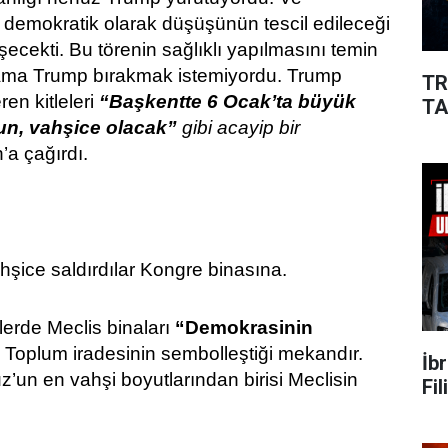
demokratik olarak düşüşünün tescil edileceği
eşecekti. Bu törenin sağlıklı yapılmasını temin
 Ama Trump bırakmak istemiyordu. Trump
TR
en kitleleri
“Başkentte 6 Ocak’ta büyük
TA
un, vahşice olacak”
gibi acayip bir
a çağırdı.
hşice saldırdılar Kongre binasına.
erde Meclis binaları
“Demokrasinin
r. Toplum iradesinin sembolleştiği mekandır.
İb
un en vahşi boyutlarından birisi Meclisin
Fi