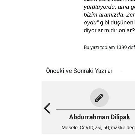
yürütüyordu, ama ge
bizim aramızda, Zcr
oydu”
gibi düşünenl
diyorlar mıdır onlar?
Bu yazı toplam 1399 de
Önceki ve Sonraki Yazılar
Abdurrahman Dilipak
Mesele, CoVID, aşı, 5G, maske deği
anlamadınız mı!