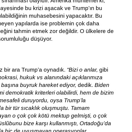
e sınanması olayıdır. Amerika muhtemel ki,
sayesinde bu krizi aşacak ve Trump’ın bu
ılabildiğinin muhasebesini yapacaktır. Bu
meyen yapılarda ise problemin çok daha
eğini tahmin etmek zor değildir. O ülkelere de
sorumluluğu düşüyor.
iz bir ara Trump’a oynadık.
“Bizi o anlar,
gibi
okrasi, hukuk vs alanındaki açıklarımıza
başına buyruk hareket ediyor,
dedik.
Biden
i demokratik kriterleri olabilirdi, hem de bizim
mesafeli duruyordu, oysa Trump’la
 bir tür sıcaklık oluşmuştu. Tamam
yan o çok çok kötü mektup gelmişti, o çok
slûbunu bize karşı kullanmıştı, Ortadoğu’da
ızla hiç de uyuşmayan operasyonlar