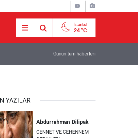
İstanbul
24 °C
18:55
İran ile Umman arasında Hürmüz'de genel çerçev
Günün tüm
haberleri
N YAZILAR
Abdurrahman
Dilipak
CENNET VE CEHENNEM