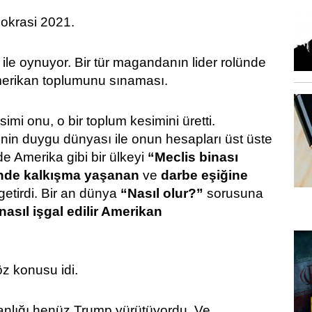
okrasi 2021.
ile oynuyor. Bir tür magandanın lider rolünde
merikan toplumunu sınaması.
esimi onu, o bir toplum kesimini üretti.
nin duygu dünyası ile onun hesapları üst üste
e Amerika gibi bir ülkeyi
“Meclis binası
inde kalkışma yaşanan
ve
darbe eşiğine
getirdi. Bir an dünya
“Nasıl olur?”
sorusuna
nasıl işgal edilir Amerikan
z konusu idi.
anlığı henüz Trump yürütüyordu. Ve