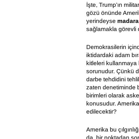
İşte, Trump’ın milita
gözü önünde Ameri
yerindeyse
madara
sağlamakla görevli 
Demokrasilerin içind
iktidardaki adam bı
kitleleri kullanmaya
sorunudur. Çünkü de
darbe tehdidini tehl
zaten denetiminde 
birimleri olarak ask
konusudur. Amerika
edilecektir?
Amerika bu çılgınlı
da, bir noktadan so