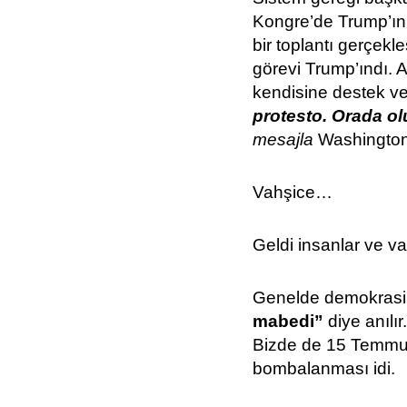
Kongre’de Trump’ın 
bir toplantı gerçekl
görevi Trump’ındı.
kendisine destek ver
protesto. Orada ol
mesajla
Washington’
Vahşice…
Geldi insanlar ve va
Genelde demokrasil
mabedi”
diye anılı
Bizde de 15 Temmuz’
bombalanması idi.