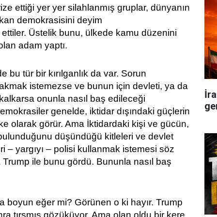
rize ettiği yer yer silahlanmış gruplar, dünyanın
kan demokrasisini deyim
ettiler. Üstelik bunu, ülkede kamu düzenini
olan adam yaptı.
e bu tür bir kırılganlık da var. Sorun
rakmak istemezse ve bunun için devleti, ya da
İr
 kalkarsa onunla nasıl baş edileceği
ge
mokrasiler genelde, iktidar dışındaki güçlerin
ike olarak görür. Ama İktidardaki kişi ve gücün,
bulunduğunu düşündüğü kitleleri ve devlet
eri – yargıyı – polisi kullanmak istemesi söz
 Trump ile bunu gördü. Bununla nasıl baş
ğa boyun eğer mi? Görünen o ki hayır. Trump
nra tırsmış gözüküyor. Ama olan oldu bir kere.