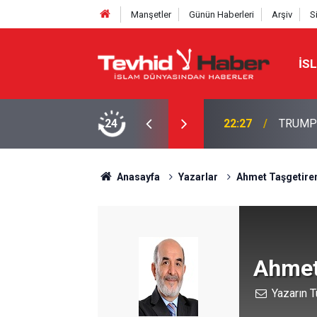
Manşetler
Günün Haberleri
Arşiv
S
İS
NE TAHRAN’DAN SERT YANIT
24
22:13
İbrahimî
Anasayfa
Yazarlar
Ahmet Taşgetire
Ahmet
Yazarın T