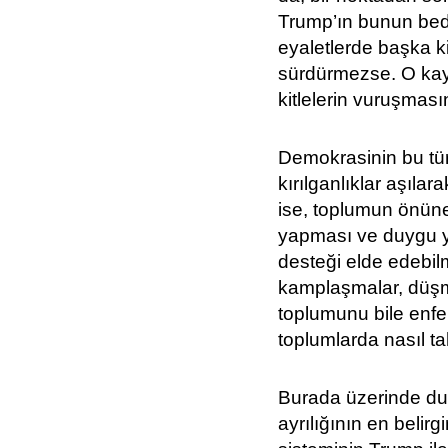
Trump’ın bunun bede
eyaletlerde başka kit
sürdürmezse. O kayg
kitlelerin vuruşması
Demokrasinin bu tür 
kırılganlıklar aşıl
ise, toplumun önüne 
yapması ve duygu 
desteği elde edebil
kamplaşmalar, düşma
toplumunu bile enfe
toplumlarda nasıl ta
Burada üzerinde dur
ayrılığının en belir