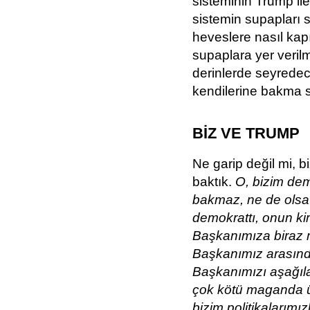
sisteminin Trump il
sistemin supapları 
heveslere nasıl kap
supaplara yer veril
derinlerde seyredec
kendilerine bakma 
BİZ VE TRUMP
Ne garip değil mi, b
baktık.
O, bizim dem
bakmaz, ne de olsa 
demokrattı, onun kim
Başkanımıza biraz 
Başkanımız arasında
Başkanımızı aşağıla
çok kötü maganda ü
bizim politikalarım