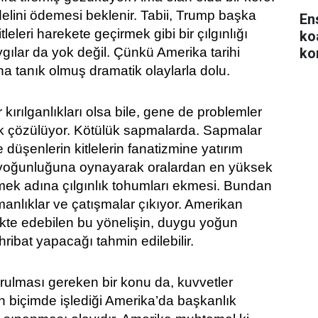
lini ödemesi beklenir. Tabii, Trump başka
En
leleri harekete geçirmek gibi bir çılgınlığı
ko
ko
ılar da yok değil. Çünkü Amerika tarihi
na tanık olmuş dramatik olaylarla dolu.
kırılganlıkları olsa bile, gene de problemler
arak çözülüyor. Kötülük sapmalarda. Sapmalar
düşenlerin kitlelerin fanatizmine yatırım
yoğunluğuna oynayarak oralardan en yüksek
mek adına çılgınlık tohumları ekmesi. Bundan
nlıklar ve çatışmalar çıkıyor. Amerikan
kte edebilen bu yönelişin, duygu yoğun
hribat yapacağı tahmin edilebilir.
ulması gereken bir konu da, kuvvetler
gin biçimde işlediği Amerika’da başkanlık