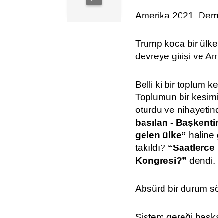
Amerika 2021. Dem
Trump koca bir ülke 
devreye girişi ve A
Belli ki bir toplum k
Toplumun bir kesimi
oturdu ve nihayetind
basılan - Başkent
gelen ülke”
haline 
takıldı?
“Saatlerce 
Kongresi?”
dendi.
Absürd bir durum sö
Sistem gereği başk