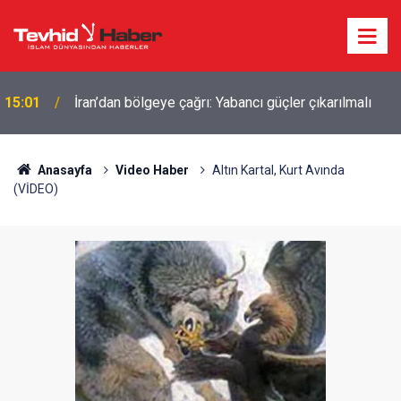
15:01
İran’dan bölgeye çağrı: Yabancı güçler çıkarılmalı
Eski CIA Direktörü Panetta: İran savaşı
14:17
Washington'u zayıflattı, rakiplere karşı geri kaldık
Anasayfa
Video Haber
Altın Kartal, Kurt Avında
(VİDEO)