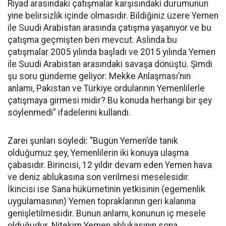
Riyad arasındaki çatışmalar karşısındaki durumunun
yine belirsizlik içinde olmasıdır. Bildiğiniz üzere Yemen
ile Suudi Arabistan arasında çatışma yaşanıyor ve bu
çatışma geçmişten beri mevcut. Aslında bu
çatışmalar 2005 yılında başladı ve 2015 yılında Yemen
ile Suudi Arabistan arasındaki savaşa dönüştü. Şimdi
şu soru gündeme geliyor: Mekke Anlaşması’nın
anlamı, Pakistan ve Türkiye ordularının Yemenlilerle
çatışmaya girmesi midir? Bu konuda herhangi bir şey
söylenmedi” ifadelerini kullandı.
Zarei şunları söyledi: “Bugün Yemen’de tanık
olduğumuz şey, Yemenlilerin iki konuya ulaşma
çabasıdır. Birincisi, 12 yıldır devam eden Yemen hava
ve deniz ablukasına son verilmesi meselesidir.
İkincisi ise Sana hükümetinin yetkisinin (egemenlik
uygulamasının) Yemen topraklarının geri kalanına
genişletilmesidir. Bunun anlamı, konunun iç mesele
olduğudur. Nitekim Yemen ablukasının sona