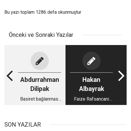
Bu yazı toplam 1286 defa okunmuştur
Önceki ve Sonraki Yazılar
Abdurrahman
Hakan
Dilipak
Albayrak
Basiret bağlanması
Faize Rafsancani
mı!
kitabın ortasından
konuşuyor
SON YAZILAR