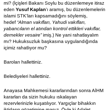
mi? (İçişleri Bakanı Soylu bu düzenlemeye itiraz
eden
Yusuf Kaplan
’ı aramış, bu düzenlemelerin
islami STK’ları kapsamadığını söylemiş,
hedef
“Alman vakıfları, Yahudi vakıfları,
yabancıların el atından kontrol ettikleri vakıflar,
dernekler vesaire”
imiş.) Ne yani rahatlayalım
mı? Hukuksuzluk başkasına uygulandığında
içimiz rahatlıyor mu?
Baroları hallettiniz.
Belediyeleri hallettiniz.
Anayasa Mahkemesi kararlarından sonra AİHM
kararları da sizin hukuku ıskalayan
rezervlerinizle kuşatılıyor. Yargıçlar bihakkın
iktidarın gözetimine maruz. Öyle ki Adalet