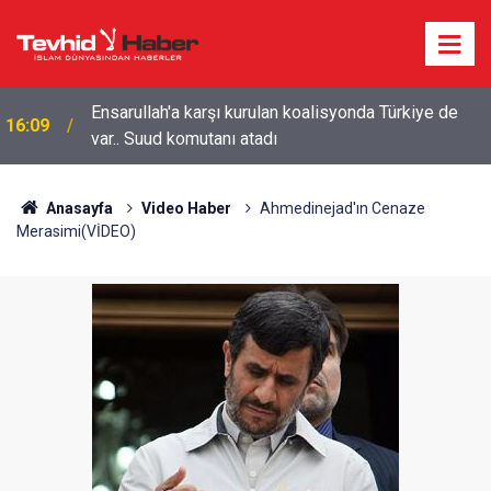
Ensarullah'a karşı kurulan koalisyonda Türkiye de
16:09
var.. Suud komutanı atadı
Yemen'in Suudi paralı askerlerine yönelik
15:28
operasyonunda ölü sayısı 58'e yükseldi
Anasayfa
Video Haber
Ahmedinejad'ın Cenaze
Merasimi(VİDEO)