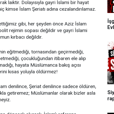
ak laiktir. Dolayısıyla gayri İslami bir hayat
iç kimse İslam Şeriatı adına cezalandırılamaz.
İşg
ttiğimiz gibi, her şeyden önce Aziz İslam
Evl
olit rejimin sopası değildir ve gayri İslami
mun kırbacı değildir.
inin eğitmediği, tornasından geçirmediği,
e etmediği, çocukluğundan itibaren ele alıp
madığı, hayata Müslümanca bakış açısı
rini kısas yoluyla öldürmez!
İslam denilince, Şeriat denilince sadece öldüren,
Si
akla getiremez; Müslümanlar olarak bizler asla
ra
eyiz.