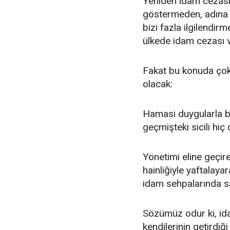
Yeniden idam cezası
göstermeden, adına k
bizi fazla ilgilendi
ülkede idam cezası v
Fakat bu konuda çok i
olacak:
Hamasi duygularla bu
geçmişteki sicili hiç d
Yönetimi eline geçir
hainliğiyle yaftalaya
idam sehpalarında sa
Sözümüz odur ki, ida
kendilerinin getirdiğ