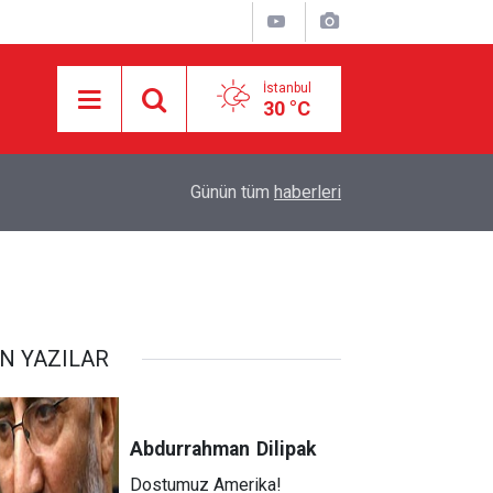
İstanbul
30 °C
15:36
SpaceX'e ait Falcon 9 roketi Ay'a çarptı
Günün tüm
haberleri
N YAZILAR
Abdurrahman
Dilipak
Dostumuz Amerika!