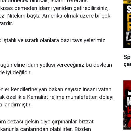
na dönecek olursak, İslam'ı referans
ısas demeden idamı yeniden getirebilirsiniz,
rmez. Nitekim başta Amerika olmak üzere birçok
ardır.
ştahlı ve ısrarlı olanlara bazı tavsiyelerimiz
Sp
ça
gün eline idam yetkisi vereceğiniz bu devletin
e iyi değildir.
enler kendilerine yan bakan sayısız insanı vatan
rak özellikle Kemalist rejime muhalefetten dolayı
llandırmıştır.
m cezası gelsin diye çırpınanlar bizzat
i kanunla canlarından olabilirler. Bizden