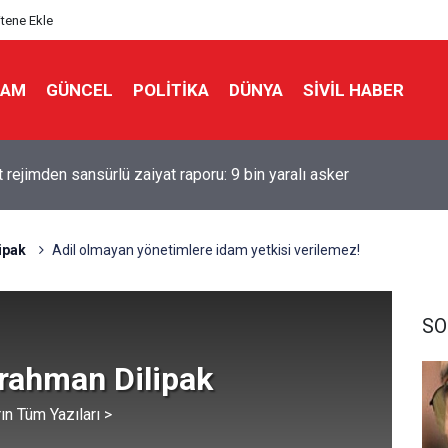
itene Ekle
LAM
GÜNCEL
POLITIKA
DÜNYA
SIVIL HABER
 rejimden sansürlü zaiyat raporu: 9 bin yaralı asker
ipak
Adil olmayan yönetimlere idam yetkisi verilemez!
SO
rahman Dilipak
ın Tüm Yazıları >