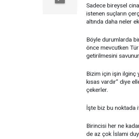
Sadece bireysel cina
istenen suçların çerçe
altında daha neler ek
Böyle durumlarda bir
önce mevcutken Türk
getirilmesini savunur
Bizim için işin ilgin
kısas vardır” diye el
çekerler.
İşte biz bu noktada i
Birincisi her ne kad
de az çok İslami duy