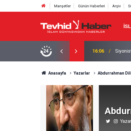
Manşetler
Günün Haberleri
Arşiv
S
İS
in Evlerini Ateşe Verdi: 6 Yaralı
24
16:06
Siyonist
Anasayfa
Yazarlar
Abdurrahman Dil
Abdur
Yazar