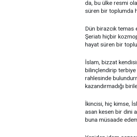
da, bu ülke resmi olar
süren bir toplumda h
Dün birazcık temas e
Şeriatı hiçbir kozmop
hayat süren bir toplu
İslam, bizzat kendis
bilinçlendirip terbiy
rahlesinde bulundur
kazandırmadığı birile
İkincisi, hiç kimse, 
asan kesen bir dini 
buna müsaade edem