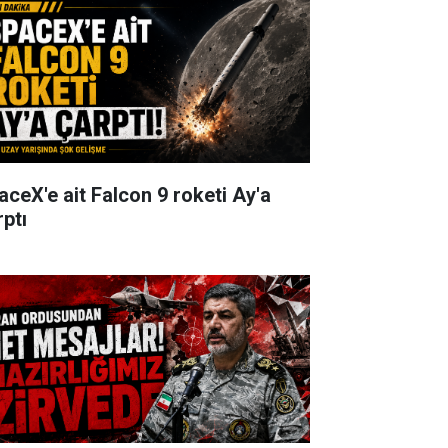
aceX'e ait Falcon 9 roketi Ay'a
rptı