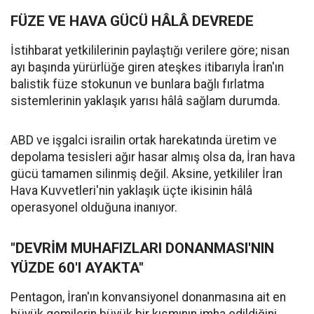
FÜZE VE HAVA GÜCÜ HÂLÂ DEVREDE
İstihbarat yetkililerinin paylaştığı verilere göre; nisan
ayı başında yürürlüğe giren ateşkes itibarıyla İran'ın
balistik füze stokunun ve bunlara bağlı fırlatma
sistemlerinin yaklaşık yarısı hâlâ sağlam durumda.
ABD ve işgalci israilin ortak harekatında üretim ve
depolama tesisleri ağır hasar almış olsa da, İran hava
gücü tamamen silinmiş değil. Aksine, yetkililer İran
Hava Kuvvetleri'nin yaklaşık üçte ikisinin hâlâ
operasyonel olduğuna inanıyor.
"DEVRİM MUHAFIZLARI DONANMASI'NIN
YÜZDE 60'I AYAKTA"
Pentagon, İran'ın konvansiyonel donanmasına ait en
büyük gemilerin büyük bir kısmının imha edildiğini